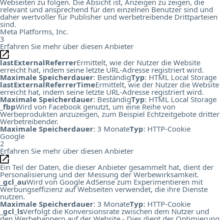
Webseiten zu folgen. Die Absicht ist, Anzeigen zu zeigen, die
relevant und ansprechend für den einzelnen Benutzer sind und
daher wertvoller für Publisher und werbetreibende Drittparteien
sind.
Meta Platforms, Inc.
3
Erfahren Sie mehr über diesen Anbieter
lastExternalReferrer
Ermittelt, wie der Nutzer die Website
erreicht hat, indem seine letzte URL-Adresse registriert wird.
Maximale Speicherdauer
: Beständig
Typ
: HTML Local Storage
lastExternalReferrerTime
Ermittelt, wie der Nutzer die Website
erreicht hat, indem seine letzte URL-Adresse registriert wird.
Maximale Speicherdauer
: Beständig
Typ
: HTML Local Storage
_fbp
Wird von Facebook genutzt, um eine Reihe von
Werbeprodukten anzuzeigen, zum Beispiel Echtzeitgebote dritter
Werbetreibender.
Maximale Speicherdauer
: 3 Monate
Typ
: HTTP-Cookie
Google
2
Erfahren Sie mehr über diesen Anbieter
Ein Teil der Daten, die dieser Anbieter gesammelt hat, dient der
Personalisierung und der Messung der Werbewirksamkeit.
_gcl_au
Wird von Google AdSense zum Experimentieren mit
Werbungseffizienz auf Webseiten verwendet, die ihre Dienste
nutzen.
Maximale Speicherdauer
: 3 Monate
Typ
: HTTP-Cookie
_gcl_ls
Verfolgt die Konversionsrate zwischen dem Nutzer und
den Werbebannern auf der Website - Dies dient der Optimierung