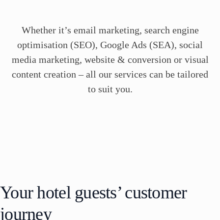
e
B
i
Whether it’s email marketing, search engine
r
d
optimisation (SEO), Google Ads (SEA), social
s
media marketing, website & conversion or visual
E
d
content creation – all our services can be tailored
u
c
to suit you.
a
t
i
o
n
H
o
t
e
Your hotel guests’ customer
l
D
i
journey
g