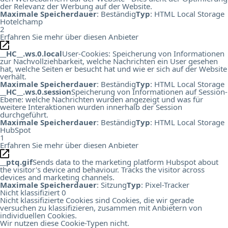
der Relevanz der Werbung auf der Website.
Maximale Speicherdauer
: Beständig
Typ
: HTML Local Storage
Hotelchamp
2
Erfahren Sie mehr über diesen Anbieter
__HC__.ws.0.local
User-Cookies: Speicherung von Informationen
zur Nachvollziehbarkeit, welche Nachrichten ein User gesehen
hat, welche Seiten er besucht hat und wie er sich auf der Website
verhält.
Maximale Speicherdauer
: Beständig
Typ
: HTML Local Storage
__HC__.ws.0.session
Speicherung von Informationen auf Session-
Ebene: welche Nachrichten wurden angezeigt und was für
weitere Interaktionen wurden innerhalb der Session
durchgeführt.
Maximale Speicherdauer
: Beständig
Typ
: HTML Local Storage
HubSpot
1
Erfahren Sie mehr über diesen Anbieter
__ptq.gif
Sends data to the marketing platform Hubspot about
the visitor's device and behaviour. Tracks the visitor across
devices and marketing channels.
Maximale Speicherdauer
: Sitzung
Typ
: Pixel-Tracker
Nicht klassifiziert
0
Nicht klassifizierte Cookies sind Cookies, die wir gerade
versuchen zu klassifizieren, zusammen mit Anbietern von
individuellen Cookies.
Wir nutzen diese Cookie-Typen nicht.