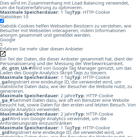
Dies wird im Zusammenhang mit Load Balancing verwendet,
um die Nutzererfahrung zu optimieren.
Maximale Speicherdauer
: 1 Tag
Typ
: HTTP-Cookie
Statistiken
10
Statistik-Cookies helfen Webseiten-Besitzern zu verstehen, wie
Besucher mit Webseiten interagieren, indem Informationen
anonym gesammelt und gemeldet werden.
Google
5
Erfahren Sie mehr über diesen Anbieter
Ein Teil der Daten, die dieser Anbieter gesammelt hat, dient der
Personalisierung und der Messung der Werbewirksamkeit.
_dc_gtm_UA-#
Wird von Google Tag Manager genutzt, um das
Laden des Google-Analytics-Skript-Tags zu steuern.
Maximale Speicherdauer
: 1 Tag
Typ
: HTTP-Cookie
_ga
Registriert eine eindeutige ID, die verwendet wird, um
statistische Daten dazu, wie der Besucher die Website nutzt, zu
generieren.
Maximale Speicherdauer
: 2 Jahre
Typ
: HTTP-Cookie
_ga_#
Sammelt Daten dazu, wie oft ein Benutzer eine Website
besucht hat, sowie Daten für den ersten und letzten Besuch. Von
Google Analytics verwendet.
Maximale Speicherdauer
: 2 Jahre
Typ
: HTTP-Cookie
_gat
Wird von Google Analytics verwendet, um die
Anforderungsrate einzuschränken
Maximale Speicherdauer
: 1 Tag
Typ
: HTTP-Cookie
_gid
Registriert eine eindeutige ID, die verwendet wird, um
statistische Daten dazu, wie der Besucher die Website nutzt, zu