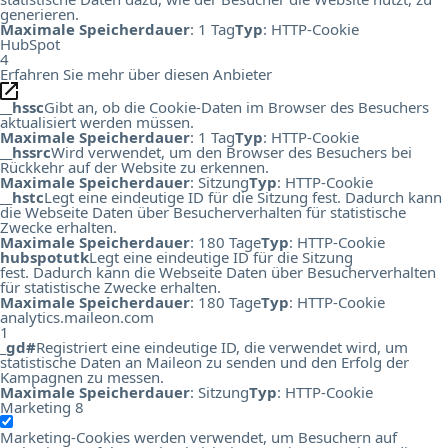
generieren.
Maximale Speicherdauer
: 1 Tag
Typ
: HTTP-Cookie
HubSpot
4
Erfahren Sie mehr über diesen Anbieter
__hssc
Gibt an, ob die Cookie-Daten im Browser des Besuchers
aktualisiert werden müssen.
Maximale Speicherdauer
: 1 Tag
Typ
: HTTP-Cookie
__hssrc
Wird verwendet, um den Browser des Besuchers bei
Rückkehr auf der Website zu erkennen.
Maximale Speicherdauer
: Sitzung
Typ
: HTTP-Cookie
__hstc
Legt eine eindeutige ID für die Sitzung fest. Dadurch kann
die Webseite Daten über Besucherverhalten für statistische
Zwecke erhalten.
Maximale Speicherdauer
: 180 Tage
Typ
: HTTP-Cookie
hubspotutk
Legt eine eindeutige ID für die Sitzung
fest. Dadurch kann die Webseite Daten über Besucherverhalten
für statistische Zwecke erhalten.
Maximale Speicherdauer
: 180 Tage
Typ
: HTTP-Cookie
analytics.maileon.com
1
_gd#
Registriert eine eindeutige ID, die verwendet wird, um
statistische Daten an Maileon zu senden und den Erfolg der
Kampagnen zu messen.
Maximale Speicherdauer
: Sitzung
Typ
: HTTP-Cookie
Marketing
8
Marketing-Cookies werden verwendet, um Besuchern auf