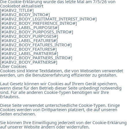
Die Cookie-Erklärung wurde das letzte Mal am 7/5/26 von
Cookiebot
aktualisiert
[#IABV2_TITLE#]
[#IABV2_BODY_INTRO#]
[#IABV2_BODY_LEGITIMATE_INTEREST_INTRO#]
[#IABV2_BODY_PREFERENCE_INTRO#]
[#IABV2_LABEL_PURPOSES#]
[#IABV2_BODY_PURPOSES_INTRO#]
[#IABV2_BODY_PURPOSES#]
[#IABV2_LABEL_FEATURES#]
[#IABV2_BODY_FEATURES_INTRO#]
[#IABV2_BODY_FEATURES#]
[#IABV2_LABEL_PARTNERS#]
[#IABV2_BODY_PARTNERS_INTRO#]
[#IABV2_BODY_PARTNERS#]
Über Cookies
Cookies sind kleine Textdateien, die von Webseiten verwendet
werden, um die Benutzererfahrung effizienter zu gestalten.
Laut Gesetz können wir Cookies auf Ihrem Gerät speichern,
wenn diese für den Betrieb dieser Seite unbedingt notwendig
sind. Für alle anderen Cookie-Typen benötigen wir Ihre
Erlaubnis.
Diese Seite verwendet unterschiedliche Cookie-Typen. Einige
Cookies werden von Drittparteien platziert, die auf unseren
Seiten erscheinen.
Sie können Ihre Einwilligung jederzeit von der Cookie-Erklärung
auf unserer Website ändern oder widerrufen.