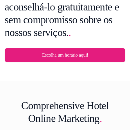
aconselhá-lo gratuitamente e
sem compromisso sobre os
nossos serviços.
.
Escolha um horário aqui!
Comprehensive Hotel
O
n
l
Online Marketing
.
i
n