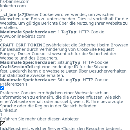
hs-banner.com
linkedin.com
7
__cf_bm [x7]
Dieser Cookie wird verwendet, um zwischen
Menschen und Bots zu unterscheiden. Dies ist vorteilhaft für die
Website, um gültige Berichte über die Nutzung Ihrer Website zu
erstellen.
Maximale Speicherdauer
: 1 Tag
Typ
: HTTP-Cookie
www.online-birds.com
2
CRAFT_CSRF_TOKEN
Gewährleistet die Sicherheit beim Browsen
für Besucher durch Verhinderung von Cross-Site Request
Forgery. Dieser Cookie ist wesentlich für die Sicherheit der
Webseite und des Besuchers.
Maximale Speicherdauer
: Sitzung
Typ
: HTTP-Cookie
CraftSessionId
Legt eine eindeutige ID für die Sitzung
fest. Dadurch kann die Webseite Daten über Besucherverhalten
für statistische Zwecke erhalten.
Maximale Speicherdauer
: Sitzung
Typ
: HTTP-Cookie
Präferenzen
1
Präferenz-Cookies ermöglichen einer Webseite sich an
Informationen zu erinnern, die die Art beeinflussen, wie sich
eine Webseite verhält oder aussieht, wie z. B. Ihre bevorzugte
Sprache oder die Region in der Sie sich befinden.
LinkedIn
1
Erfahren Sie mehr über diesen Anbieter
lidc
Registriert, welcher Server-Cluster den Besucher bedient.