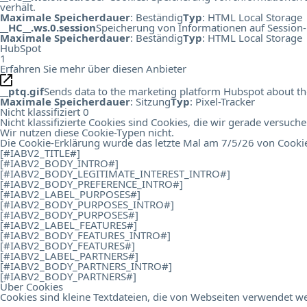
verhält.
Maximale Speicherdauer
: Beständig
Typ
: HTML Local Storage
__HC__.ws.0.session
Speicherung von Informationen auf Session-
Maximale Speicherdauer
: Beständig
Typ
: HTML Local Storage
HubSpot
1
Erfahren Sie mehr über diesen Anbieter
__ptq.gif
Sends data to the marketing platform Hubspot about the 
Maximale Speicherdauer
: Sitzung
Typ
: Pixel-Tracker
Nicht klassifiziert
0
Nicht klassifizierte Cookies sind Cookies, die wir gerade versuch
Wir nutzen diese Cookie-Typen nicht.
Die Cookie-Erklärung wurde das letzte Mal am 7/5/26 von
Cooki
[#IABV2_TITLE#]
[#IABV2_BODY_INTRO#]
[#IABV2_BODY_LEGITIMATE_INTEREST_INTRO#]
[#IABV2_BODY_PREFERENCE_INTRO#]
[#IABV2_LABEL_PURPOSES#]
[#IABV2_BODY_PURPOSES_INTRO#]
[#IABV2_BODY_PURPOSES#]
[#IABV2_LABEL_FEATURES#]
[#IABV2_BODY_FEATURES_INTRO#]
[#IABV2_BODY_FEATURES#]
[#IABV2_LABEL_PARTNERS#]
[#IABV2_BODY_PARTNERS_INTRO#]
[#IABV2_BODY_PARTNERS#]
Über Cookies
Cookies sind kleine Textdateien, die von Webseiten verwendet we