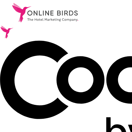
.
Services
.
References
.
About Us
.
Career