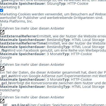
Maximale Speicherdauer
: Sitzung
Typ
: HTTP-Cookie
Marketing
8
Marketing-Cookies werden verwendet, um Besuchern auf Webseiten
wertvoller für Publisher und werbetreibende Drittparteien sind.
Meta Platforms, Inc.
3
Erfahren Sie mehr über diesen Anbieter
lastExternalReferrer
Ermittelt, wie der Nutzer die Website errei
Maximale Speicherdauer
: Beständig
Typ
: HTML Local Storage
lastExternalReferrerTime
Ermittelt, wie der Nutzer die Website
Maximale Speicherdauer
: Beständig
Typ
: HTML Local Storage
_fbp
Wird von Facebook genutzt, um eine Reihe von Werbeprodukt
Maximale Speicherdauer
: 3 Monate
Typ
: HTTP-Cookie
Google
2
Erfahren Sie mehr über diesen Anbieter
Ein Teil der Daten, die dieser Anbieter gesammelt hat, dient de
_gcl_au
Wird von Google AdSense zum Experimentieren mit Werbu
Maximale Speicherdauer
: 3 Monate
Typ
: HTTP-Cookie
_gcl_ls
Verfolgt die Konversionsrate zwischen dem Nutzer und de
Maximale Speicherdauer
: Beständig
Typ
: HTML Local Storage
Hotelchamp
2
Erfahren Sie mehr über diesen Anbieter
__HC__.ws.0.local
User-Cookies: Speicherung von Informationen zu