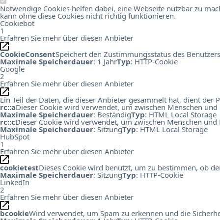
Notwendige Cookies helfen dabei, eine Webseite nutzbar zu mach
kann ohne diese Cookies nicht richtig funktionieren.
Cookiebot
1
Erfahren Sie mehr über diesen Anbieter
CookieConsent
Speichert den Zustimmungsstatus des Benutzers
Maximale Speicherdauer
: 1 Jahr
Typ
: HTTP-Cookie
Google
2
Erfahren Sie mehr über diesen Anbieter
Ein Teil der Daten, die dieser Anbieter gesammelt hat, dient de
rc::a
Dieser Cookie wird verwendet, um zwischen Menschen und Bots
Maximale Speicherdauer
: Beständig
Typ
: HTML Local Storage
rc::c
Dieser Cookie wird verwendet, um zwischen Menschen und B
Maximale Speicherdauer
: Sitzung
Typ
: HTML Local Storage
HubSpot
1
Erfahren Sie mehr über diesen Anbieter
cookietest
Dieses Cookie wird benutzt, um zu bestimmen, ob der
Maximale Speicherdauer
: Sitzung
Typ
: HTTP-Cookie
LinkedIn
2
Erfahren Sie mehr über diesen Anbieter
bcookie
Wird verwendet, um Spam zu erkennen und die Sicherhei