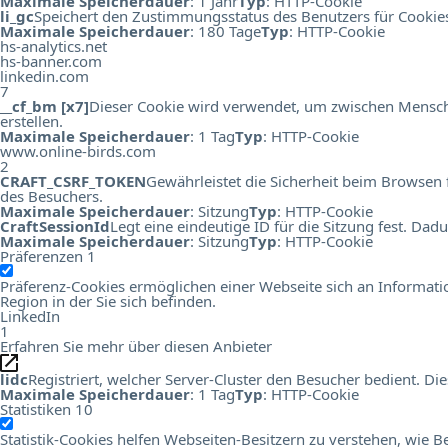
Maximale Speicherdauer
: 1 Jahr
Typ
: HTTP-Cookie
li_gc
Speichert den Zustimmungsstatus des Benutzers für Cookie
Maximale Speicherdauer
: 180 Tage
Typ
: HTTP-Cookie
hs-analytics.net
hs-banner.com
linkedin.com
7
__cf_bm [x7]
Dieser Cookie wird verwendet, um zwischen Menschen
erstellen.
Maximale Speicherdauer
: 1 Tag
Typ
: HTTP-Cookie
www.online-birds.com
2
CRAFT_CSRF_TOKEN
Gewährleistet die Sicherheit beim Browsen 
des Besuchers.
Maximale Speicherdauer
: Sitzung
Typ
: HTTP-Cookie
CraftSessionId
Legt eine eindeutige ID für die Sitzung fest. Da
Maximale Speicherdauer
: Sitzung
Typ
: HTTP-Cookie
Präferenzen
1
Präferenz-Cookies ermöglichen einer Webseite sich an Information
Region in der Sie sich befinden.
LinkedIn
1
Erfahren Sie mehr über diesen Anbieter
lidc
Registriert, welcher Server-Cluster den Besucher bedient. 
Maximale Speicherdauer
: 1 Tag
Typ
: HTTP-Cookie
Statistiken
10
Statistik-Cookies helfen Webseiten-Besitzern zu verstehen, wi