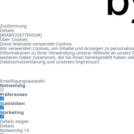
.
Contact
Zustimmung
Details
[#IABV2SETTINGS#]
Über Cookies
Diese Webseite verwendet Cookies
Wir verwenden Cookies, um Inhalte und Anzeigen zu personalisie
Informationen zu Ihrer Verwendung unserer Website an unsere P
Online Birds Education
Hotel Digital Score Branchenrepor
weiteren Daten zusammen, die Sie ihnen bereitgestellt haben od
Datenschutzerklärung
und unserem
Impressum
.
Einwilligungsauswahl
Notwendig
Präferenzen
Statistiken
Marketing
Details zeigen
Details
Notwendig
15