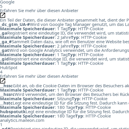
Google
5
Erfahren Sie mehr über diesen Anbieter
Ein Teil der Daten, die dieser Anbieter gesammelt hat, dient de
_dc_gtm_UA-#
Wird von Google Tag Manager genutzt, um das Lad
Maximale Speicherdauer
: 1 Tag
Typ
: HTTP-Cookie
_ga
Registriert eine eindeutige ID, die verwendet wird, um statis
Maximale Speicherdauer
: 2 Jahre
Typ
: HTTP-Cookie
_ga_#
Sammelt Daten dazu, wie oft ein Benutzer eine Website bes
Maximale Speicherdauer
: 2 Jahre
Typ
: HTTP-Cookie
_gat
Wird von Google Analytics verwendet, um die Anforderungs
Maximale Speicherdauer
: 1 Tag
Typ
: HTTP-Cookie
_gid
Registriert eine eindeutige ID, die verwendet wird, um stati
Maximale Speicherdauer
: 1 Tag
Typ
: HTTP-Cookie
HubSpot
4
Erfahren Sie mehr über diesen Anbieter
__hssc
Gibt an, ob die Cookie-Daten im Browser des Besuchers ak
Maximale Speicherdauer
: 1 Tag
Typ
: HTTP-Cookie
__hssrc
Wird verwendet, um den Browser des Besuchers bei Rück
Maximale Speicherdauer
: Sitzung
Typ
: HTTP-Cookie
__hstc
Legt eine eindeutige ID für die Sitzung fest. Dadurch kann
Maximale Speicherdauer
: 180 Tage
Typ
: HTTP-Cookie
hubspotutk
Legt eine eindeutige ID für die Sitzung fest. Dadur
Maximale Speicherdauer
: 180 Tage
Typ
: HTTP-Cookie
analytics.maileon.com
1
_gd#
Registriert eine eindeutige ID, die verwendet wird, um st