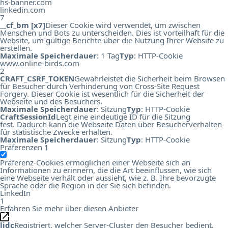
hs-banner.com
linkedin.com
7
__cf_bm [x7]
Dieser Cookie wird verwendet, um zwischen
Menschen und Bots zu unterscheiden. Dies ist vorteilhaft für die
Website, um gültige Berichte über die Nutzung Ihrer Website zu
erstellen.
Maximale Speicherdauer
: 1 Tag
Typ
: HTTP-Cookie
www.online-birds.com
2
CRAFT_CSRF_TOKEN
Gewährleistet die Sicherheit beim Browsen
für Besucher durch Verhinderung von Cross-Site Request
Forgery. Dieser Cookie ist wesentlich für die Sicherheit der
Webseite und des Besuchers.
Maximale Speicherdauer
: Sitzung
Typ
: HTTP-Cookie
CraftSessionId
Legt eine eindeutige ID für die Sitzung
fest. Dadurch kann die Webseite Daten über Besucherverhalten
für statistische Zwecke erhalten.
Maximale Speicherdauer
: Sitzung
Typ
: HTTP-Cookie
Präferenzen
1
Präferenz-Cookies ermöglichen einer Webseite sich an
Informationen zu erinnern, die die Art beeinflussen, wie sich
eine Webseite verhält oder aussieht, wie z. B. Ihre bevorzugte
Sprache oder die Region in der Sie sich befinden.
LinkedIn
1
Erfahren Sie mehr über diesen Anbieter
lidc
Registriert, welcher Server-Cluster den Besucher bedient.