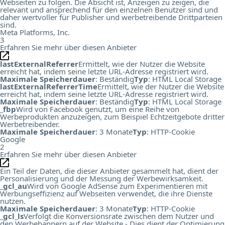
Webseiten zu folgen. Die Absicht ist, Anzeigen zu zeigen, die
relevant und ansprechend für den einzelnen Benutzer sind und
daher wertvoller für Publisher und werbetreibende Drittparteien
sind.
Meta Platforms, Inc.
3
Erfahren Sie mehr über diesen Anbieter
lastExternalReferrer
Ermittelt, wie der Nutzer die Website
erreicht hat, indem seine letzte URL-Adresse registriert wird.
Maximale Speicherdauer
: Beständig
Typ
: HTML Local Storage
lastExternalReferrerTime
Ermittelt, wie der Nutzer die Website
erreicht hat, indem seine letzte URL-Adresse registriert wird.
Maximale Speicherdauer
: Beständig
Typ
: HTML Local Storage
_fbp
Wird von Facebook genutzt, um eine Reihe von
Werbeprodukten anzuzeigen, zum Beispiel Echtzeitgebote dritter
Werbetreibender.
Maximale Speicherdauer
: 3 Monate
Typ
: HTTP-Cookie
Google
2
Erfahren Sie mehr über diesen Anbieter
Ein Teil der Daten, die dieser Anbieter gesammelt hat, dient der
Personalisierung und der Messung der Werbewirksamkeit.
_gcl_au
Wird von Google AdSense zum Experimentieren mit
Werbungseffizienz auf Webseiten verwendet, die ihre Dienste
nutzen.
Maximale Speicherdauer
: 3 Monate
Typ
: HTTP-Cookie
_gcl_ls
Verfolgt die Konversionsrate zwischen dem Nutzer und
den Werbebannern auf der Website - Dies dient der Optimierung