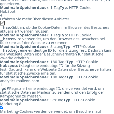
generieren.
Maximale Speicherdauer
: 1 Tag
Typ
: HTTP-Cookie
HubSpot
4
Erfahren Sie mehr über diesen Anbieter
__hssc
Gibt an, ob die Cookie-Daten im Browser des Besuchers
aktualisiert werden müssen.
Maximale Speicherdauer
: 1 Tag
Typ
: HTTP-Cookie
__hssrc
Wird verwendet, um den Browser des Besuchers bei
Rückkehr auf der Website zu erkennen.
Maximale Speicherdauer
: Sitzung
Typ
: HTTP-Cookie
__hstc
Legt eine eindeutige ID für die Sitzung fest. Dadurch kann
die Webseite Daten über Besucherverhalten für statistische
Zwecke erhalten.
Maximale Speicherdauer
: 180 Tage
Typ
: HTTP-Cookie
hubspotutk
Legt eine eindeutige ID für die Sitzung
fest. Dadurch kann die Webseite Daten über Besucherverhalten
für statistische Zwecke erhalten.
Maximale Speicherdauer
: 180 Tage
Typ
: HTTP-Cookie
analytics.maileon.com
1
_gd#
Registriert eine eindeutige ID, die verwendet wird, um
statistische Daten an Maileon zu senden und den Erfolg der
Kampagnen zu messen.
Maximale Speicherdauer
: Sitzung
Typ
: HTTP-Cookie
Marketing
8
Marketing-Cookies werden verwendet, um Besuchern auf