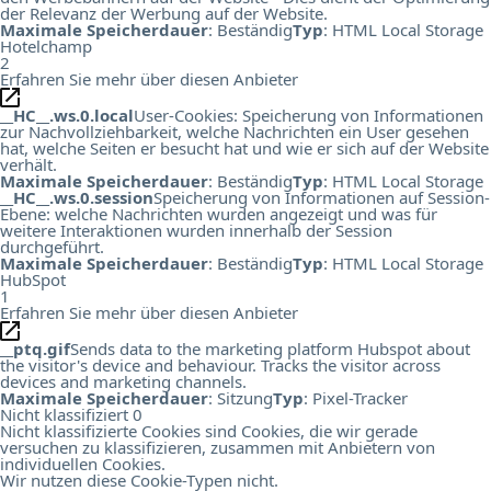
der Relevanz der Werbung auf der Website.
Maximale Speicherdauer
: Beständig
Typ
: HTML Local Storage
Hotelchamp
2
Erfahren Sie mehr über diesen Anbieter
__HC__.ws.0.local
User-Cookies: Speicherung von Informationen
zur Nachvollziehbarkeit, welche Nachrichten ein User gesehen
hat, welche Seiten er besucht hat und wie er sich auf der Website
verhält.
Maximale Speicherdauer
: Beständig
Typ
: HTML Local Storage
__HC__.ws.0.session
Speicherung von Informationen auf Session-
Ebene: welche Nachrichten wurden angezeigt und was für
weitere Interaktionen wurden innerhalb der Session
durchgeführt.
Maximale Speicherdauer
: Beständig
Typ
: HTML Local Storage
HubSpot
1
Erfahren Sie mehr über diesen Anbieter
__ptq.gif
Sends data to the marketing platform Hubspot about
the visitor's device and behaviour. Tracks the visitor across
devices and marketing channels.
Maximale Speicherdauer
: Sitzung
Typ
: Pixel-Tracker
Nicht klassifiziert
0
Nicht klassifizierte Cookies sind Cookies, die wir gerade
versuchen zu klassifizieren, zusammen mit Anbietern von
individuellen Cookies.
Wir nutzen diese Cookie-Typen nicht.