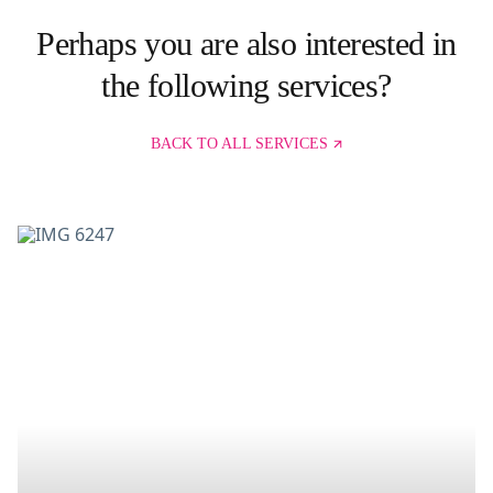
Perhaps you are also interested in
the following services?
BACK TO ALL SERVICES
O
n
l
i
n
e