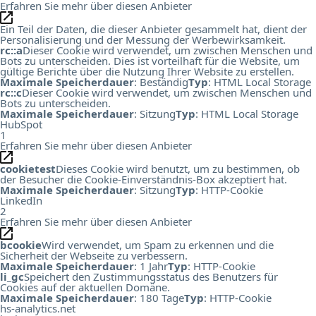
Erfahren Sie mehr über diesen Anbieter
Ein Teil der Daten, die dieser Anbieter gesammelt hat, dient der
Personalisierung und der Messung der Werbewirksamkeit.
rc::a
Dieser Cookie wird verwendet, um zwischen Menschen und
Bots zu unterscheiden. Dies ist vorteilhaft für die Website, um
gültige Berichte über die Nutzung Ihrer Website zu erstellen.
Maximale Speicherdauer
: Beständig
Typ
: HTML Local Storage
rc::c
Dieser Cookie wird verwendet, um zwischen Menschen und
Bots zu unterscheiden.
Maximale Speicherdauer
: Sitzung
Typ
: HTML Local Storage
HubSpot
1
Erfahren Sie mehr über diesen Anbieter
cookietest
Dieses Cookie wird benutzt, um zu bestimmen, ob
der Besucher die Cookie-Einverständnis-Box akzeptiert hat.
Maximale Speicherdauer
: Sitzung
Typ
: HTTP-Cookie
LinkedIn
2
Erfahren Sie mehr über diesen Anbieter
bcookie
Wird verwendet, um Spam zu erkennen und die
Sicherheit der Webseite zu verbessern.
Maximale Speicherdauer
: 1 Jahr
Typ
: HTTP-Cookie
li_gc
Speichert den Zustimmungsstatus des Benutzers für
Cookies auf der aktuellen Domäne.
Maximale Speicherdauer
: 180 Tage
Typ
: HTTP-Cookie
hs-analytics.net