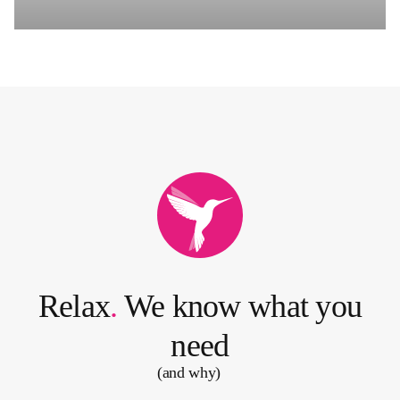
s
t
e
r
r
e
i
c
h
2
0
2
3
Relax
.
We know what you
need
(and why)