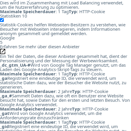
Dies wird im Zusammenhang mit Load Balancing verwendet,
um die Nutzererfahrung zu optimieren.
Maximale Speicherdauer
: 1 Tag
Typ
: HTTP-Cookie
Statistiken
10
Statistik-Cookies helfen Webseiten-Besitzern zu verstehen, wie
Besucher mit Webseiten interagieren, indem Informationen
anonym gesammelt und gemeldet werden.
Google
5
Erfahren Sie mehr über diesen Anbieter
Ein Teil der Daten, die dieser Anbieter gesammelt hat, dient der
Personalisierung und der Messung der Werbewirksamkeit.
_dc_gtm_UA-#
Wird von Google Tag Manager genutzt, um das
Laden des Google-Analytics-Skript-Tags zu steuern.
Maximale Speicherdauer
: 1 Tag
Typ
: HTTP-Cookie
_ga
Registriert eine eindeutige ID, die verwendet wird, um
statistische Daten dazu, wie der Besucher die Website nutzt, zu
generieren.
Maximale Speicherdauer
: 2 Jahre
Typ
: HTTP-Cookie
_ga_#
Sammelt Daten dazu, wie oft ein Benutzer eine Website
besucht hat, sowie Daten für den ersten und letzten Besuch. Von
Google Analytics verwendet.
Maximale Speicherdauer
: 2 Jahre
Typ
: HTTP-Cookie
_gat
Wird von Google Analytics verwendet, um die
Anforderungsrate einzuschränken
Maximale Speicherdauer
: 1 Tag
Typ
: HTTP-Cookie
_gid
Registriert eine eindeutige ID, die verwendet wird, um
statistische Daten dazu, wie der Besucher die Website nutzt, zu