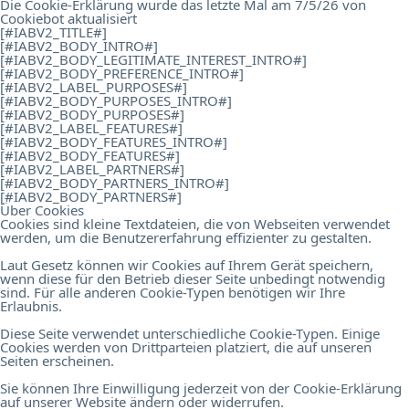
Die Cookie-Erklärung wurde das letzte Mal am 7/5/26 von
Cookiebot
aktualisiert
[#IABV2_TITLE#]
[#IABV2_BODY_INTRO#]
[#IABV2_BODY_LEGITIMATE_INTEREST_INTRO#]
[#IABV2_BODY_PREFERENCE_INTRO#]
[#IABV2_LABEL_PURPOSES#]
[#IABV2_BODY_PURPOSES_INTRO#]
[#IABV2_BODY_PURPOSES#]
[#IABV2_LABEL_FEATURES#]
[#IABV2_BODY_FEATURES_INTRO#]
[#IABV2_BODY_FEATURES#]
[#IABV2_LABEL_PARTNERS#]
[#IABV2_BODY_PARTNERS_INTRO#]
[#IABV2_BODY_PARTNERS#]
Über Cookies
Cookies sind kleine Textdateien, die von Webseiten verwendet
werden, um die Benutzererfahrung effizienter zu gestalten.
Laut Gesetz können wir Cookies auf Ihrem Gerät speichern,
wenn diese für den Betrieb dieser Seite unbedingt notwendig
sind. Für alle anderen Cookie-Typen benötigen wir Ihre
Erlaubnis.
Diese Seite verwendet unterschiedliche Cookie-Typen. Einige
Cookies werden von Drittparteien platziert, die auf unseren
Seiten erscheinen.
Sie können Ihre Einwilligung jederzeit von der Cookie-Erklärung
auf unserer Website ändern oder widerrufen.