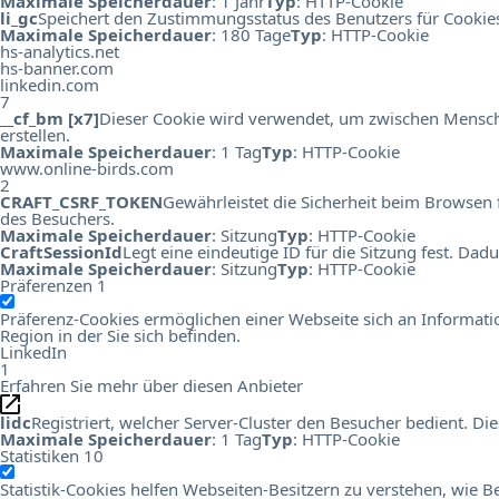
Maximale Speicherdauer
: 1 Jahr
Typ
: HTTP-Cookie
li_gc
Speichert den Zustimmungsstatus des Benutzers für Cookie
Maximale Speicherdauer
: 180 Tage
Typ
: HTTP-Cookie
hs-analytics.net
hs-banner.com
linkedin.com
7
__cf_bm [x7]
Dieser Cookie wird verwendet, um zwischen Menschen
erstellen.
Maximale Speicherdauer
: 1 Tag
Typ
: HTTP-Cookie
www.online-birds.com
2
CRAFT_CSRF_TOKEN
Gewährleistet die Sicherheit beim Browsen 
des Besuchers.
Maximale Speicherdauer
: Sitzung
Typ
: HTTP-Cookie
CraftSessionId
Legt eine eindeutige ID für die Sitzung fest. Da
Maximale Speicherdauer
: Sitzung
Typ
: HTTP-Cookie
Präferenzen
1
Präferenz-Cookies ermöglichen einer Webseite sich an Information
Region in der Sie sich befinden.
LinkedIn
1
Erfahren Sie mehr über diesen Anbieter
lidc
Registriert, welcher Server-Cluster den Besucher bedient. 
Maximale Speicherdauer
: 1 Tag
Typ
: HTTP-Cookie
Statistiken
10
Statistik-Cookies helfen Webseiten-Besitzern zu verstehen, wi