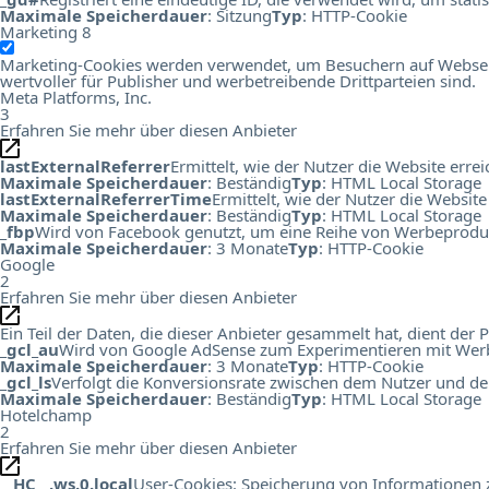
Maximale Speicherdauer
: Sitzung
Typ
: HTTP-Cookie
Marketing
8
Marketing-Cookies werden verwendet, um Besuchern auf Webseiten
wertvoller für Publisher und werbetreibende Drittparteien sind.
Meta Platforms, Inc.
3
Erfahren Sie mehr über diesen Anbieter
lastExternalReferrer
Ermittelt, wie der Nutzer die Website errei
Maximale Speicherdauer
: Beständig
Typ
: HTML Local Storage
lastExternalReferrerTime
Ermittelt, wie der Nutzer die Website
Maximale Speicherdauer
: Beständig
Typ
: HTML Local Storage
_fbp
Wird von Facebook genutzt, um eine Reihe von Werbeprodukt
Maximale Speicherdauer
: 3 Monate
Typ
: HTTP-Cookie
Google
2
Erfahren Sie mehr über diesen Anbieter
Ein Teil der Daten, die dieser Anbieter gesammelt hat, dient de
_gcl_au
Wird von Google AdSense zum Experimentieren mit Werbu
Maximale Speicherdauer
: 3 Monate
Typ
: HTTP-Cookie
_gcl_ls
Verfolgt die Konversionsrate zwischen dem Nutzer und de
Maximale Speicherdauer
: Beständig
Typ
: HTML Local Storage
Hotelchamp
2
Erfahren Sie mehr über diesen Anbieter
__HC__.ws.0.local
User-Cookies: Speicherung von Informationen zu