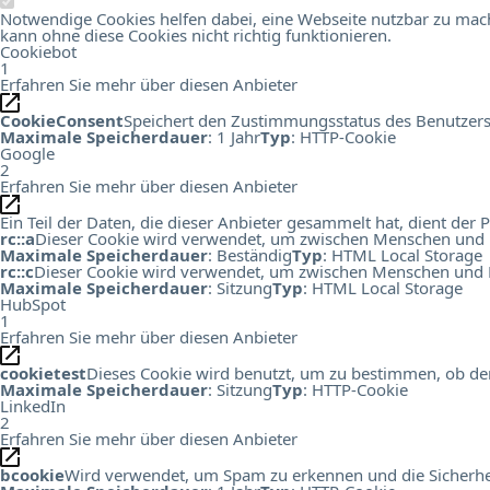
Notwendige Cookies helfen dabei, eine Webseite nutzbar zu mach
kann ohne diese Cookies nicht richtig funktionieren.
Cookiebot
1
Erfahren Sie mehr über diesen Anbieter
CookieConsent
Speichert den Zustimmungsstatus des Benutzers
Maximale Speicherdauer
: 1 Jahr
Typ
: HTTP-Cookie
Google
2
Erfahren Sie mehr über diesen Anbieter
Ein Teil der Daten, die dieser Anbieter gesammelt hat, dient de
rc::a
Dieser Cookie wird verwendet, um zwischen Menschen und Bots
Maximale Speicherdauer
: Beständig
Typ
: HTML Local Storage
rc::c
Dieser Cookie wird verwendet, um zwischen Menschen und B
Maximale Speicherdauer
: Sitzung
Typ
: HTML Local Storage
HubSpot
1
Erfahren Sie mehr über diesen Anbieter
cookietest
Dieses Cookie wird benutzt, um zu bestimmen, ob der
Maximale Speicherdauer
: Sitzung
Typ
: HTTP-Cookie
LinkedIn
2
Erfahren Sie mehr über diesen Anbieter
bcookie
Wird verwendet, um Spam zu erkennen und die Sicherhei