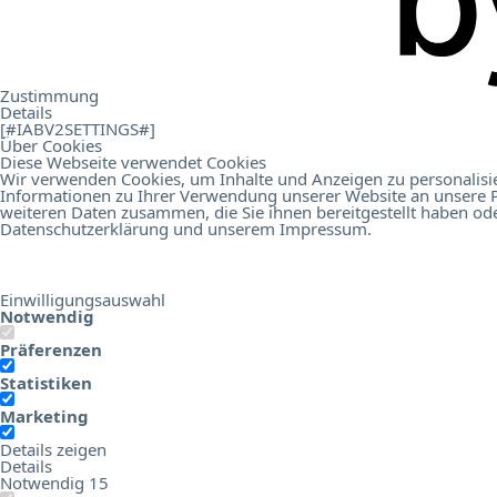
.
Contact
Zustimmung
Details
[#IABV2SETTINGS#]
Über Cookies
Diese Webseite verwendet Cookies
Wir verwenden Cookies, um Inhalte und Anzeigen zu personalisie
Informationen zu Ihrer Verwendung unserer Website an unsere P
Online Birds Education
Hotel Digital Score Branchenrepor
weiteren Daten zusammen, die Sie ihnen bereitgestellt haben od
Datenschutzerklärung
und unserem
Impressum
.
Einwilligungsauswahl
Notwendig
Präferenzen
Statistiken
Marketing
Details zeigen
Details
Notwendig
15