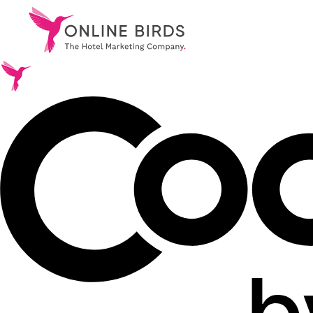
.
Services
.
References
.
About Us
.
Career