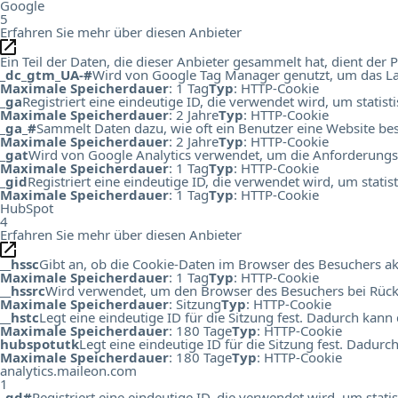
Google
5
Erfahren Sie mehr über diesen Anbieter
Ein Teil der Daten, die dieser Anbieter gesammelt hat, dient de
_dc_gtm_UA-#
Wird von Google Tag Manager genutzt, um das Lad
Maximale Speicherdauer
: 1 Tag
Typ
: HTTP-Cookie
_ga
Registriert eine eindeutige ID, die verwendet wird, um statis
Maximale Speicherdauer
: 2 Jahre
Typ
: HTTP-Cookie
_ga_#
Sammelt Daten dazu, wie oft ein Benutzer eine Website bes
Maximale Speicherdauer
: 2 Jahre
Typ
: HTTP-Cookie
_gat
Wird von Google Analytics verwendet, um die Anforderungs
Maximale Speicherdauer
: 1 Tag
Typ
: HTTP-Cookie
_gid
Registriert eine eindeutige ID, die verwendet wird, um stati
Maximale Speicherdauer
: 1 Tag
Typ
: HTTP-Cookie
HubSpot
4
Erfahren Sie mehr über diesen Anbieter
__hssc
Gibt an, ob die Cookie-Daten im Browser des Besuchers ak
Maximale Speicherdauer
: 1 Tag
Typ
: HTTP-Cookie
__hssrc
Wird verwendet, um den Browser des Besuchers bei Rück
Maximale Speicherdauer
: Sitzung
Typ
: HTTP-Cookie
__hstc
Legt eine eindeutige ID für die Sitzung fest. Dadurch kann
Maximale Speicherdauer
: 180 Tage
Typ
: HTTP-Cookie
hubspotutk
Legt eine eindeutige ID für die Sitzung fest. Dadur
Maximale Speicherdauer
: 180 Tage
Typ
: HTTP-Cookie
analytics.maileon.com
1
_gd#
Registriert eine eindeutige ID, die verwendet wird, um st