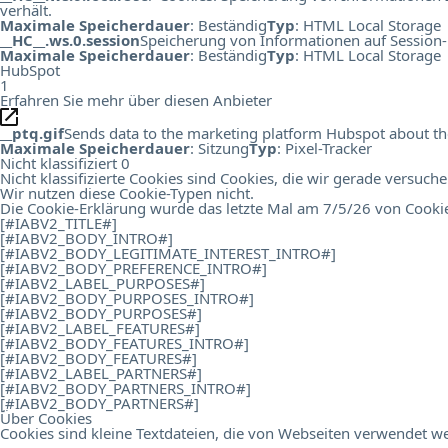
verhält.
Maximale Speicherdauer
: Beständig
Typ
: HTML Local Storage
__HC__.ws.0.session
Speicherung von Informationen auf Session-
Maximale Speicherdauer
: Beständig
Typ
: HTML Local Storage
HubSpot
1
Erfahren Sie mehr über diesen Anbieter
__ptq.gif
Sends data to the marketing platform Hubspot about the 
Maximale Speicherdauer
: Sitzung
Typ
: Pixel-Tracker
Nicht klassifiziert
0
Nicht klassifizierte Cookies sind Cookies, die wir gerade versuch
Wir nutzen diese Cookie-Typen nicht.
Die Cookie-Erklärung wurde das letzte Mal am 7/5/26 von
Cooki
[#IABV2_TITLE#]
[#IABV2_BODY_INTRO#]
[#IABV2_BODY_LEGITIMATE_INTEREST_INTRO#]
[#IABV2_BODY_PREFERENCE_INTRO#]
[#IABV2_LABEL_PURPOSES#]
[#IABV2_BODY_PURPOSES_INTRO#]
[#IABV2_BODY_PURPOSES#]
[#IABV2_LABEL_FEATURES#]
[#IABV2_BODY_FEATURES_INTRO#]
[#IABV2_BODY_FEATURES#]
[#IABV2_LABEL_PARTNERS#]
[#IABV2_BODY_PARTNERS_INTRO#]
[#IABV2_BODY_PARTNERS#]
Über Cookies
Cookies sind kleine Textdateien, die von Webseiten verwendet we