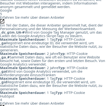
Besucher mit Webseiten interagieren, indem Informationen
anonym gesammelt und gemeldet werden.
Google
5
Erfahren Sie mehr über diesen Anbieter
Ein Teil der Daten, die dieser Anbieter gesammelt hat, dient der
Personalisierung und der Messung der Werbewirksamkeit.
_dc_gtm_UA-#
Wird von Google Tag Manager genutzt, um das
Laden des Google-Analytics-Skript-Tags zu steuern.
Maximale Speicherdauer
: 1 Tag
Typ
: HTTP-Cookie
_ga
Registriert eine eindeutige ID, die verwendet wird, um
statistische Daten dazu, wie der Besucher die Website nutzt, zu
generieren.
Maximale Speicherdauer
: 2 Jahre
Typ
: HTTP-Cookie
_ga_#
Sammelt Daten dazu, wie oft ein Benutzer eine Website
besucht hat, sowie Daten für den ersten und letzten Besuch. Von
Google Analytics verwendet.
Maximale Speicherdauer
: 2 Jahre
Typ
: HTTP-Cookie
_gat
Wird von Google Analytics verwendet, um die
Anforderungsrate einzuschränken
Maximale Speicherdauer
: 1 Tag
Typ
: HTTP-Cookie
_gid
Registriert eine eindeutige ID, die verwendet wird, um
statistische Daten dazu, wie der Besucher die Website nutzt, zu
generieren.
Maximale Speicherdauer
: 1 Tag
Typ
: HTTP-Cookie
HubSpot
4
Erfahren Sie mehr über diesen Anbieter