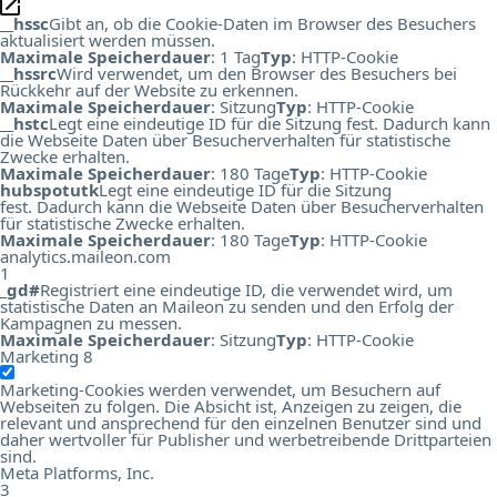
__hssc
Gibt an, ob die Cookie-Daten im Browser des Besuchers
aktualisiert werden müssen.
Maximale Speicherdauer
: 1 Tag
Typ
: HTTP-Cookie
__hssrc
Wird verwendet, um den Browser des Besuchers bei
Rückkehr auf der Website zu erkennen.
Maximale Speicherdauer
: Sitzung
Typ
: HTTP-Cookie
__hstc
Legt eine eindeutige ID für die Sitzung fest. Dadurch kann
die Webseite Daten über Besucherverhalten für statistische
Zwecke erhalten.
Maximale Speicherdauer
: 180 Tage
Typ
: HTTP-Cookie
hubspotutk
Legt eine eindeutige ID für die Sitzung
fest. Dadurch kann die Webseite Daten über Besucherverhalten
für statistische Zwecke erhalten.
Maximale Speicherdauer
: 180 Tage
Typ
: HTTP-Cookie
analytics.maileon.com
1
_gd#
Registriert eine eindeutige ID, die verwendet wird, um
statistische Daten an Maileon zu senden und den Erfolg der
Kampagnen zu messen.
Maximale Speicherdauer
: Sitzung
Typ
: HTTP-Cookie
Marketing
8
Marketing-Cookies werden verwendet, um Besuchern auf
Webseiten zu folgen. Die Absicht ist, Anzeigen zu zeigen, die
relevant und ansprechend für den einzelnen Benutzer sind und
daher wertvoller für Publisher und werbetreibende Drittparteien
sind.
Meta Platforms, Inc.
3