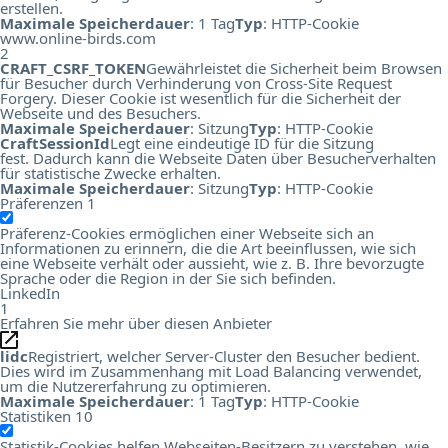
erstellen.
Maximale Speicherdauer
: 1 Tag
Typ
: HTTP-Cookie
www.online-birds.com
2
CRAFT_CSRF_TOKEN
Gewährleistet die Sicherheit beim Browsen
für Besucher durch Verhinderung von Cross-Site Request
Forgery. Dieser Cookie ist wesentlich für die Sicherheit der
Webseite und des Besuchers.
Maximale Speicherdauer
: Sitzung
Typ
: HTTP-Cookie
CraftSessionId
Legt eine eindeutige ID für die Sitzung
fest. Dadurch kann die Webseite Daten über Besucherverhalten
für statistische Zwecke erhalten.
Maximale Speicherdauer
: Sitzung
Typ
: HTTP-Cookie
Präferenzen
1
Präferenz-Cookies ermöglichen einer Webseite sich an
Informationen zu erinnern, die die Art beeinflussen, wie sich
eine Webseite verhält oder aussieht, wie z. B. Ihre bevorzugte
Sprache oder die Region in der Sie sich befinden.
LinkedIn
1
Erfahren Sie mehr über diesen Anbieter
lidc
Registriert, welcher Server-Cluster den Besucher bedient.
Dies wird im Zusammenhang mit Load Balancing verwendet,
um die Nutzererfahrung zu optimieren.
Maximale Speicherdauer
: 1 Tag
Typ
: HTTP-Cookie
Statistiken
10
Statistik-Cookies helfen Webseiten-Besitzern zu verstehen, wie