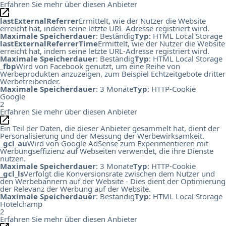
Erfahren Sie mehr über diesen Anbieter
lastExternalReferrer
Ermittelt, wie der Nutzer die Website
erreicht hat, indem seine letzte URL-Adresse registriert wird.
Maximale Speicherdauer
: Beständig
Typ
: HTML Local Storage
lastExternalReferrerTime
Ermittelt, wie der Nutzer die Website
erreicht hat, indem seine letzte URL-Adresse registriert wird.
Maximale Speicherdauer
: Beständig
Typ
: HTML Local Storage
_fbp
Wird von Facebook genutzt, um eine Reihe von
Werbeprodukten anzuzeigen, zum Beispiel Echtzeitgebote dritter
Werbetreibender.
Maximale Speicherdauer
: 3 Monate
Typ
: HTTP-Cookie
Google
2
Erfahren Sie mehr über diesen Anbieter
Ein Teil der Daten, die dieser Anbieter gesammelt hat, dient der
Personalisierung und der Messung der Werbewirksamkeit.
_gcl_au
Wird von Google AdSense zum Experimentieren mit
Werbungseffizienz auf Webseiten verwendet, die ihre Dienste
nutzen.
Maximale Speicherdauer
: 3 Monate
Typ
: HTTP-Cookie
_gcl_ls
Verfolgt die Konversionsrate zwischen dem Nutzer und
den Werbebannern auf der Website - Dies dient der Optimierung
der Relevanz der Werbung auf der Website.
Maximale Speicherdauer
: Beständig
Typ
: HTML Local Storage
Hotelchamp
2
Erfahren Sie mehr über diesen Anbieter