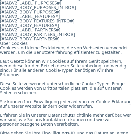
[#IABV2_LABEL_PURPOSES#]
[#IABV2_BODY_PURPOSES_INTRO#]
[#IABV2_BODY_PURPOSES#]
[#IABV2_LABEL_FEATURES#]
[#IABV2_BODY_FEATURES_INTRO#]
[#IABV2_BODY_FEATURES#]
[#IABV2_LABEL_PARTNERS#]
[#IABV2_BODY_PARTNERS_INTRO#]
[#IABV2_BODY_PARTNERS#]
Über Cookies
Cookies sind kleine Textdateien, die von Webseiten verwendet
werden, um die Benutzererfahrung effizienter zu gestalten.
Laut Gesetz können wir Cookies auf Ihrem Gerät speichern,
wenn diese für den Betrieb dieser Seite unbedingt notwendig
sind. Für alle anderen Cookie-Typen benötigen wir Ihre
Erlaubnis.
Diese Seite verwendet unterschiedliche Cookie-Typen. Einige
Cookies werden von Drittparteien platziert, die auf unseren
Seiten erscheinen.
Sie können Ihre Einwilligung jederzeit von der Cookie-Erklärung
auf unserer Website ändern oder widerrufen.
Erfahren Sie in unserer Datenschutzrichtlinie mehr darüber, wer
wir sind, wie Sie uns kontaktieren können und wie wir
personenbezogene Daten verarbeiten.
Bitte geben Sie Ihre Einwilligungs-ID und das Datum an, wenn