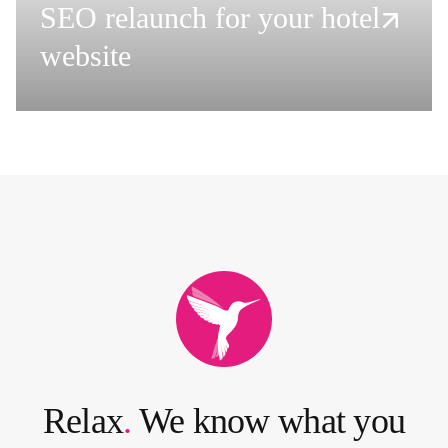
SEO relaunch for your hotel
t
e
website
r
r
e
i
c
h
2
0
2
3
Relax
.
We know what you