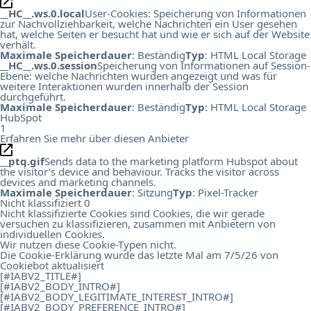
__HC__.ws.0.local
User-Cookies: Speicherung von Informationen
zur Nachvollziehbarkeit, welche Nachrichten ein User gesehen
hat, welche Seiten er besucht hat und wie er sich auf der Website
verhält.
Maximale Speicherdauer
: Beständig
Typ
: HTML Local Storage
__HC__.ws.0.session
Speicherung von Informationen auf Session-
Ebene: welche Nachrichten wurden angezeigt und was für
weitere Interaktionen wurden innerhalb der Session
durchgeführt.
Maximale Speicherdauer
: Beständig
Typ
: HTML Local Storage
HubSpot
1
Erfahren Sie mehr über diesen Anbieter
__ptq.gif
Sends data to the marketing platform Hubspot about
the visitor's device and behaviour. Tracks the visitor across
devices and marketing channels.
Maximale Speicherdauer
: Sitzung
Typ
: Pixel-Tracker
Nicht klassifiziert
0
Nicht klassifizierte Cookies sind Cookies, die wir gerade
versuchen zu klassifizieren, zusammen mit Anbietern von
individuellen Cookies.
Wir nutzen diese Cookie-Typen nicht.
Die Cookie-Erklärung wurde das letzte Mal am 7/5/26 von
Cookiebot
aktualisiert
[#IABV2_TITLE#]
[#IABV2_BODY_INTRO#]
[#IABV2_BODY_LEGITIMATE_INTEREST_INTRO#]
[#IABV2_BODY_PREFERENCE_INTRO#]