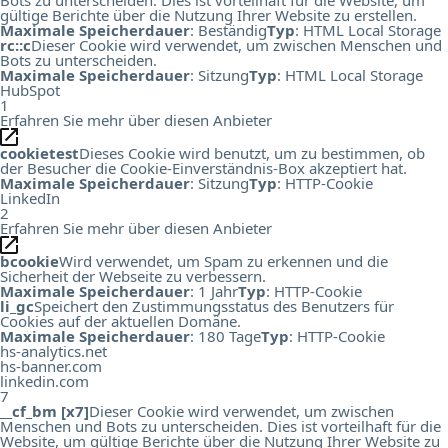
gültige Berichte über die Nutzung Ihrer Website zu erstellen.
Maximale Speicherdauer
: Beständig
Typ
: HTML Local Storage
rc::c
Dieser Cookie wird verwendet, um zwischen Menschen und
Bots zu unterscheiden.
Maximale Speicherdauer
: Sitzung
Typ
: HTML Local Storage
HubSpot
1
Erfahren Sie mehr über diesen Anbieter
cookietest
Dieses Cookie wird benutzt, um zu bestimmen, ob
der Besucher die Cookie-Einverständnis-Box akzeptiert hat.
Maximale Speicherdauer
: Sitzung
Typ
: HTTP-Cookie
LinkedIn
2
Erfahren Sie mehr über diesen Anbieter
bcookie
Wird verwendet, um Spam zu erkennen und die
Sicherheit der Webseite zu verbessern.
Maximale Speicherdauer
: 1 Jahr
Typ
: HTTP-Cookie
li_gc
Speichert den Zustimmungsstatus des Benutzers für
Cookies auf der aktuellen Domäne.
Maximale Speicherdauer
: 180 Tage
Typ
: HTTP-Cookie
hs-analytics.net
hs-banner.com
linkedin.com
7
__cf_bm [x7]
Dieser Cookie wird verwendet, um zwischen
Menschen und Bots zu unterscheiden. Dies ist vorteilhaft für die
Website, um gültige Berichte über die Nutzung Ihrer Website zu