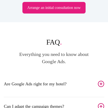
Arrange an initial consultation now
FAQ
.
Everything you need to know about
Google Ads.
Are Google Ads right for my hotel?
Google Ads are right for you if you have high
commission costs and want to increase the
proportion of direct bookings and reduce your
dependence on OTAs.
Can I adapt the campaign themes?