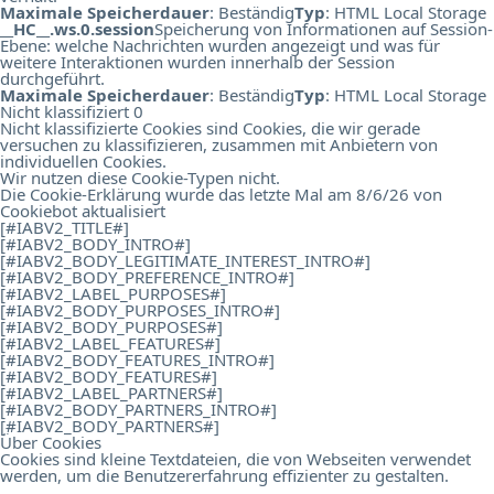
Maximale Speicherdauer
: Beständig
Typ
: HTML Local Storage
__HC__.ws.0.session
Speicherung von Informationen auf Session-
Ebene: welche Nachrichten wurden angezeigt und was für
weitere Interaktionen wurden innerhalb der Session
durchgeführt.
Maximale Speicherdauer
: Beständig
Typ
: HTML Local Storage
Nicht klassifiziert
0
Nicht klassifizierte Cookies sind Cookies, die wir gerade
versuchen zu klassifizieren, zusammen mit Anbietern von
individuellen Cookies.
Wir nutzen diese Cookie-Typen nicht.
Die Cookie-Erklärung wurde das letzte Mal am 8/6/26 von
Cookiebot
aktualisiert
[#IABV2_TITLE#]
[#IABV2_BODY_INTRO#]
[#IABV2_BODY_LEGITIMATE_INTEREST_INTRO#]
[#IABV2_BODY_PREFERENCE_INTRO#]
[#IABV2_LABEL_PURPOSES#]
[#IABV2_BODY_PURPOSES_INTRO#]
[#IABV2_BODY_PURPOSES#]
[#IABV2_LABEL_FEATURES#]
[#IABV2_BODY_FEATURES_INTRO#]
[#IABV2_BODY_FEATURES#]
[#IABV2_LABEL_PARTNERS#]
[#IABV2_BODY_PARTNERS_INTRO#]
[#IABV2_BODY_PARTNERS#]
Über Cookies
Cookies sind kleine Textdateien, die von Webseiten verwendet
werden, um die Benutzererfahrung effizienter zu gestalten.