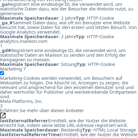
_ga
Registriert eine eindeutige ID, die verwendet wird, um
statistische Daten dazu, wie der Besucher die Website nutzt, zu
generieren.
Maximale Speicherdauer
: 2 Jahre
Typ
: HTTP-Cookie
_ga_#
Sammelt Daten dazu, wie oft ein Benutzer eine Website
besucht hat, sowie Daten für den ersten und letzten Besuch. Von
Google Analytics verwendet.
Maximale Speicherdauer
: 2 Jahre
Typ
: HTTP-Cookie
analytics.maileon.com
1
_gd#
Registriert eine eindeutige ID, die verwendet wird, um
statistische Daten an Maileon zu senden und den Erfolg der
Kampagnen zu messen.
Maximale Speicherdauer
: Sitzung
Typ
: HTTP-Cookie
Marketing
7
Marketing-Cookies werden verwendet, um Besuchern auf
Webseiten zu folgen. Die Absicht ist, Anzeigen zu zeigen, die
relevant und ansprechend für den einzelnen Benutzer sind und
daher wertvoller für Publisher und werbetreibende Drittparteien
sind.
Meta Platforms, Inc.
3
Erfahren Sie mehr über diesen Anbieter
lastExternalReferrer
Ermittelt, wie der Nutzer die Website
erreicht hat, indem seine letzte URL-Adresse registriert wird.
Maximale Speicherdauer
: Beständig
Typ
: HTML Local Storage
lastExternalReferrerTime
Ermittelt, wie der Nutzer die Website