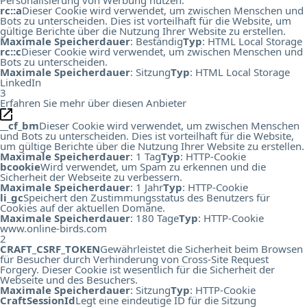
rc::a
Dieser Cookie wird verwendet, um zwischen Menschen und
Bots zu unterscheiden. Dies ist vorteilhaft für die Website, um
gültige Berichte über die Nutzung Ihrer Website zu erstellen.
Maximale Speicherdauer
: Beständig
Typ
: HTML Local Storage
rc::c
Dieser Cookie wird verwendet, um zwischen Menschen und
Bots zu unterscheiden.
Maximale Speicherdauer
: Sitzung
Typ
: HTML Local Storage
LinkedIn
3
Erfahren Sie mehr über diesen Anbieter
__cf_bm
Dieser Cookie wird verwendet, um zwischen Menschen
und Bots zu unterscheiden. Dies ist vorteilhaft für die Website,
um gültige Berichte über die Nutzung Ihrer Website zu erstellen.
Maximale Speicherdauer
: 1 Tag
Typ
: HTTP-Cookie
bcookie
Wird verwendet, um Spam zu erkennen und die
Sicherheit der Webseite zu verbessern.
Maximale Speicherdauer
: 1 Jahr
Typ
: HTTP-Cookie
li_gc
Speichert den Zustimmungsstatus des Benutzers für
Cookies auf der aktuellen Domäne.
Maximale Speicherdauer
: 180 Tage
Typ
: HTTP-Cookie
www.online-birds.com
2
CRAFT_CSRF_TOKEN
Gewährleistet die Sicherheit beim Browsen
für Besucher durch Verhinderung von Cross-Site Request
Forgery. Dieser Cookie ist wesentlich für die Sicherheit der
Webseite und des Besuchers.
Maximale Speicherdauer
: Sitzung
Typ
: HTTP-Cookie
CraftSessionId
Legt eine eindeutige ID für die Sitzung