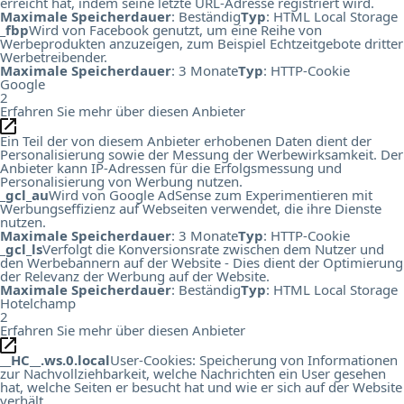
erreicht hat, indem seine letzte URL-Adresse registriert wird.
Maximale Speicherdauer
: Beständig
Typ
: HTML Local Storage
_fbp
Wird von Facebook genutzt, um eine Reihe von
Werbeprodukten anzuzeigen, zum Beispiel Echtzeitgebote dritter
Werbetreibender.
Maximale Speicherdauer
: 3 Monate
Typ
: HTTP-Cookie
Google
2
Erfahren Sie mehr über diesen Anbieter
Ein Teil der von diesem Anbieter erhobenen Daten dient der
Personalisierung sowie der Messung der Werbewirksamkeit. Der
Anbieter kann IP-Adressen für die Erfolgsmessung und
Personalisierung von Werbung nutzen.
_gcl_au
Wird von Google AdSense zum Experimentieren mit
Werbungseffizienz auf Webseiten verwendet, die ihre Dienste
nutzen.
Maximale Speicherdauer
: 3 Monate
Typ
: HTTP-Cookie
_gcl_ls
Verfolgt die Konversionsrate zwischen dem Nutzer und
den Werbebannern auf der Website - Dies dient der Optimierung
der Relevanz der Werbung auf der Website.
Maximale Speicherdauer
: Beständig
Typ
: HTML Local Storage
Hotelchamp
2
Erfahren Sie mehr über diesen Anbieter
__HC__.ws.0.local
User-Cookies: Speicherung von Informationen
zur Nachvollziehbarkeit, welche Nachrichten ein User gesehen
hat, welche Seiten er besucht hat und wie er sich auf der Website
verhält.