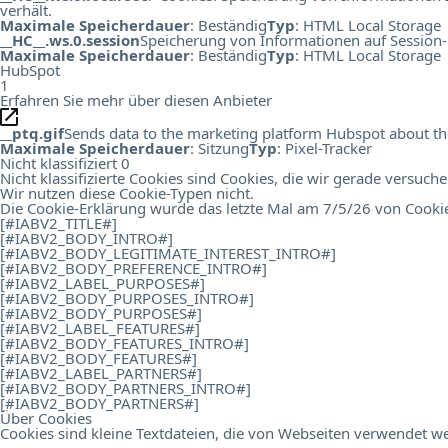
verhält.
Maximale Speicherdauer
: Beständig
Typ
: HTML Local Storage
__HC__.ws.0.session
Speicherung von Informationen auf Session-
Maximale Speicherdauer
: Beständig
Typ
: HTML Local Storage
HubSpot
1
Erfahren Sie mehr über diesen Anbieter
__ptq.gif
Sends data to the marketing platform Hubspot about the 
Maximale Speicherdauer
: Sitzung
Typ
: Pixel-Tracker
Nicht klassifiziert
0
Nicht klassifizierte Cookies sind Cookies, die wir gerade versuch
Wir nutzen diese Cookie-Typen nicht.
Die Cookie-Erklärung wurde das letzte Mal am 7/5/26 von
Cooki
[#IABV2_TITLE#]
[#IABV2_BODY_INTRO#]
[#IABV2_BODY_LEGITIMATE_INTEREST_INTRO#]
[#IABV2_BODY_PREFERENCE_INTRO#]
[#IABV2_LABEL_PURPOSES#]
[#IABV2_BODY_PURPOSES_INTRO#]
[#IABV2_BODY_PURPOSES#]
[#IABV2_LABEL_FEATURES#]
[#IABV2_BODY_FEATURES_INTRO#]
[#IABV2_BODY_FEATURES#]
[#IABV2_LABEL_PARTNERS#]
[#IABV2_BODY_PARTNERS_INTRO#]
[#IABV2_BODY_PARTNERS#]
Über Cookies
Cookies sind kleine Textdateien, die von Webseiten verwendet we