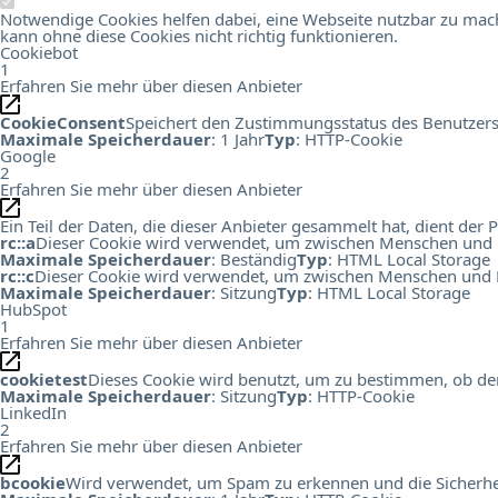
Notwendige Cookies helfen dabei, eine Webseite nutzbar zu mach
kann ohne diese Cookies nicht richtig funktionieren.
Cookiebot
1
Erfahren Sie mehr über diesen Anbieter
CookieConsent
Speichert den Zustimmungsstatus des Benutzers
Maximale Speicherdauer
: 1 Jahr
Typ
: HTTP-Cookie
Google
2
Erfahren Sie mehr über diesen Anbieter
Ein Teil der Daten, die dieser Anbieter gesammelt hat, dient de
rc::a
Dieser Cookie wird verwendet, um zwischen Menschen und Bots
Maximale Speicherdauer
: Beständig
Typ
: HTML Local Storage
rc::c
Dieser Cookie wird verwendet, um zwischen Menschen und B
Maximale Speicherdauer
: Sitzung
Typ
: HTML Local Storage
HubSpot
1
Erfahren Sie mehr über diesen Anbieter
cookietest
Dieses Cookie wird benutzt, um zu bestimmen, ob der
Maximale Speicherdauer
: Sitzung
Typ
: HTTP-Cookie
LinkedIn
2
Erfahren Sie mehr über diesen Anbieter
bcookie
Wird verwendet, um Spam zu erkennen und die Sicherhei