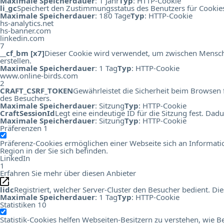
Maximale Speicherdauer
: 1 Jahr
Typ
: HTTP-Cookie
li_gc
Speichert den Zustimmungsstatus des Benutzers für Cookie
Maximale Speicherdauer
: 180 Tage
Typ
: HTTP-Cookie
hs-analytics.net
hs-banner.com
linkedin.com
7
__cf_bm [x7]
Dieser Cookie wird verwendet, um zwischen Menschen
erstellen.
Maximale Speicherdauer
: 1 Tag
Typ
: HTTP-Cookie
www.online-birds.com
2
CRAFT_CSRF_TOKEN
Gewährleistet die Sicherheit beim Browsen 
des Besuchers.
Maximale Speicherdauer
: Sitzung
Typ
: HTTP-Cookie
CraftSessionId
Legt eine eindeutige ID für die Sitzung fest. Da
Maximale Speicherdauer
: Sitzung
Typ
: HTTP-Cookie
Präferenzen
1
Präferenz-Cookies ermöglichen einer Webseite sich an Information
Region in der Sie sich befinden.
LinkedIn
1
Erfahren Sie mehr über diesen Anbieter
lidc
Registriert, welcher Server-Cluster den Besucher bedient. 
Maximale Speicherdauer
: 1 Tag
Typ
: HTTP-Cookie
Statistiken
10
Statistik-Cookies helfen Webseiten-Besitzern zu verstehen, wi