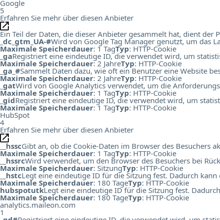
Google
5
Erfahren Sie mehr über diesen Anbieter
Ein Teil der Daten, die dieser Anbieter gesammelt hat, dient de
_dc_gtm_UA-#
Wird von Google Tag Manager genutzt, um das Lad
Maximale Speicherdauer
: 1 Tag
Typ
: HTTP-Cookie
_ga
Registriert eine eindeutige ID, die verwendet wird, um statis
Maximale Speicherdauer
: 2 Jahre
Typ
: HTTP-Cookie
_ga_#
Sammelt Daten dazu, wie oft ein Benutzer eine Website bes
Maximale Speicherdauer
: 2 Jahre
Typ
: HTTP-Cookie
_gat
Wird von Google Analytics verwendet, um die Anforderungs
Maximale Speicherdauer
: 1 Tag
Typ
: HTTP-Cookie
_gid
Registriert eine eindeutige ID, die verwendet wird, um stati
Maximale Speicherdauer
: 1 Tag
Typ
: HTTP-Cookie
HubSpot
4
Erfahren Sie mehr über diesen Anbieter
__hssc
Gibt an, ob die Cookie-Daten im Browser des Besuchers ak
Maximale Speicherdauer
: 1 Tag
Typ
: HTTP-Cookie
__hssrc
Wird verwendet, um den Browser des Besuchers bei Rück
Maximale Speicherdauer
: Sitzung
Typ
: HTTP-Cookie
__hstc
Legt eine eindeutige ID für die Sitzung fest. Dadurch kann
Maximale Speicherdauer
: 180 Tage
Typ
: HTTP-Cookie
hubspotutk
Legt eine eindeutige ID für die Sitzung fest. Dadur
Maximale Speicherdauer
: 180 Tage
Typ
: HTTP-Cookie
analytics.maileon.com
1
_gd#
Registriert eine eindeutige ID, die verwendet wird, um st