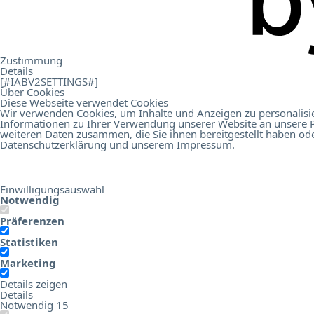
.
Kontakt
Zustimmung
Details
[#IABV2SETTINGS#]
Über Cookies
Diese Webseite verwendet Cookies
Wir verwenden Cookies, um Inhalte und Anzeigen zu personalisie
Informationen zu Ihrer Verwendung unserer Website an unsere P
Online Birds Education
Hotel Digital Score
weiteren Daten zusammen, die Sie ihnen bereitgestellt haben od
Datenschutzerklärung
und unserem
Impressum
.
Einwilligungsauswahl
Notwendig
Präferenzen
Statistiken
Marketing
Details zeigen
Details
Notwendig
15