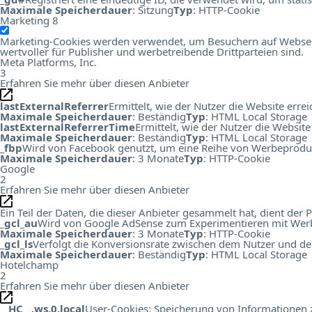
Maximale Speicherdauer
: Sitzung
Typ
: HTTP-Cookie
Marketing
8
Marketing-Cookies werden verwendet, um Besuchern auf Webseiten
wertvoller für Publisher und werbetreibende Drittparteien sind.
Meta Platforms, Inc.
3
Erfahren Sie mehr über diesen Anbieter
lastExternalReferrer
Ermittelt, wie der Nutzer die Website errei
Maximale Speicherdauer
: Beständig
Typ
: HTML Local Storage
lastExternalReferrerTime
Ermittelt, wie der Nutzer die Website
Maximale Speicherdauer
: Beständig
Typ
: HTML Local Storage
_fbp
Wird von Facebook genutzt, um eine Reihe von Werbeprodukt
Maximale Speicherdauer
: 3 Monate
Typ
: HTTP-Cookie
Google
2
Erfahren Sie mehr über diesen Anbieter
Ein Teil der Daten, die dieser Anbieter gesammelt hat, dient de
_gcl_au
Wird von Google AdSense zum Experimentieren mit Werbu
Maximale Speicherdauer
: 3 Monate
Typ
: HTTP-Cookie
_gcl_ls
Verfolgt die Konversionsrate zwischen dem Nutzer und de
Maximale Speicherdauer
: Beständig
Typ
: HTML Local Storage
Hotelchamp
2
Erfahren Sie mehr über diesen Anbieter
__HC__.ws.0.local
User-Cookies: Speicherung von Informationen zu