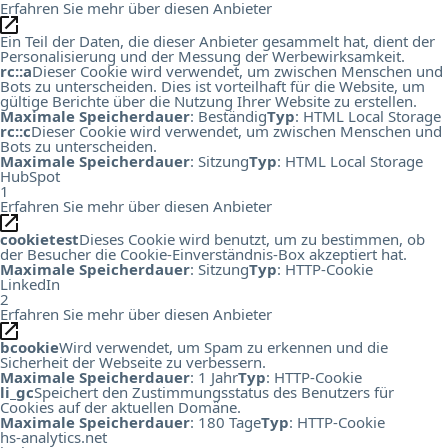
Erfahren Sie mehr über diesen Anbieter
Ein Teil der Daten, die dieser Anbieter gesammelt hat, dient der
Personalisierung und der Messung der Werbewirksamkeit.
rc::a
Dieser Cookie wird verwendet, um zwischen Menschen und
Bots zu unterscheiden. Dies ist vorteilhaft für die Website, um
gültige Berichte über die Nutzung Ihrer Website zu erstellen.
Maximale Speicherdauer
: Beständig
Typ
: HTML Local Storage
rc::c
Dieser Cookie wird verwendet, um zwischen Menschen und
Bots zu unterscheiden.
Maximale Speicherdauer
: Sitzung
Typ
: HTML Local Storage
HubSpot
1
Erfahren Sie mehr über diesen Anbieter
cookietest
Dieses Cookie wird benutzt, um zu bestimmen, ob
der Besucher die Cookie-Einverständnis-Box akzeptiert hat.
Maximale Speicherdauer
: Sitzung
Typ
: HTTP-Cookie
LinkedIn
2
Erfahren Sie mehr über diesen Anbieter
bcookie
Wird verwendet, um Spam zu erkennen und die
Sicherheit der Webseite zu verbessern.
Maximale Speicherdauer
: 1 Jahr
Typ
: HTTP-Cookie
li_gc
Speichert den Zustimmungsstatus des Benutzers für
Cookies auf der aktuellen Domäne.
Maximale Speicherdauer
: 180 Tage
Typ
: HTTP-Cookie
hs-analytics.net