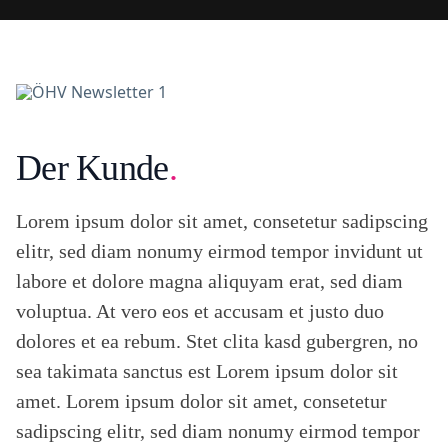
i
o
n
H
o
t
e
Der Kunde
.
l
D
i
g
Lorem ipsum dolor sit amet, consetetur sadipscing
i
elitr, sed diam nonumy eirmod tempor invidunt ut
t
a
labore et dolore magna aliquyam erat, sed diam
l
voluptua. At vero eos et accusam et justo duo
S
c
dolores et ea rebum. Stet clita kasd gubergren, no
o
r
sea takimata sanctus est Lorem ipsum dolor sit
e
amet. Lorem ipsum dolor sit amet, consetetur
B
r
sadipscing elitr, sed diam nonumy eirmod tempor
a