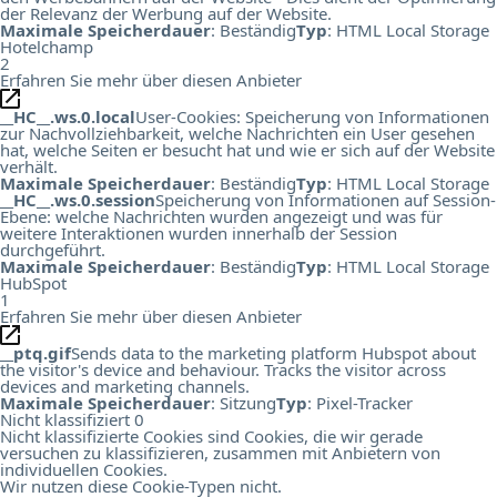
der Relevanz der Werbung auf der Website.
Maximale Speicherdauer
: Beständig
Typ
: HTML Local Storage
Hotelchamp
2
Erfahren Sie mehr über diesen Anbieter
__HC__.ws.0.local
User-Cookies: Speicherung von Informationen
zur Nachvollziehbarkeit, welche Nachrichten ein User gesehen
hat, welche Seiten er besucht hat und wie er sich auf der Website
verhält.
Maximale Speicherdauer
: Beständig
Typ
: HTML Local Storage
__HC__.ws.0.session
Speicherung von Informationen auf Session-
Ebene: welche Nachrichten wurden angezeigt und was für
weitere Interaktionen wurden innerhalb der Session
durchgeführt.
Maximale Speicherdauer
: Beständig
Typ
: HTML Local Storage
HubSpot
1
Erfahren Sie mehr über diesen Anbieter
__ptq.gif
Sends data to the marketing platform Hubspot about
the visitor's device and behaviour. Tracks the visitor across
devices and marketing channels.
Maximale Speicherdauer
: Sitzung
Typ
: Pixel-Tracker
Nicht klassifiziert
0
Nicht klassifizierte Cookies sind Cookies, die wir gerade
versuchen zu klassifizieren, zusammen mit Anbietern von
individuellen Cookies.
Wir nutzen diese Cookie-Typen nicht.