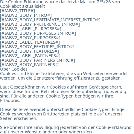
Die Cookie-Erklärung wurde das letzte Mal am 7/5/26 von
Cookiebot
aktualisiert
[#IABV2_TITLE#]
[#IABV2_BODY_INTRO#]
[#IABV2_BODY_LEGITIMATE_INTEREST_INTRO#]
[#IABV2_BODY_PREFERENCE_INTRO#]
[#IABV2_LABEL_PURPOSES#]
[#IABV2_BODY_PURPOSES_INTRO#]
[#IABV2_BODY_PURPOSES#]
[#IABV2_LABEL_FEATURES#]
[#IABV2_BODY_FEATURES_INTRO#]
[#IABV2_BODY_FEATURES#]
[#IABV2_LABEL_PARTNERS#]
[#IABV2_BODY_PARTNERS_INTRO#]
[#IABV2_BODY_PARTNERS#]
Über Cookies
Cookies sind kleine Textdateien, die von Webseiten verwendet
werden, um die Benutzererfahrung effizienter zu gestalten.
Laut Gesetz können wir Cookies auf Ihrem Gerät speichern,
wenn diese für den Betrieb dieser Seite unbedingt notwendig
sind. Für alle anderen Cookie-Typen benötigen wir Ihre
Erlaubnis.
Diese Seite verwendet unterschiedliche Cookie-Typen. Einige
Cookies werden von Drittparteien platziert, die auf unseren
Seiten erscheinen.
Sie können Ihre Einwilligung jederzeit von der Cookie-Erklärung
auf unserer Website ändern oder widerrufen.