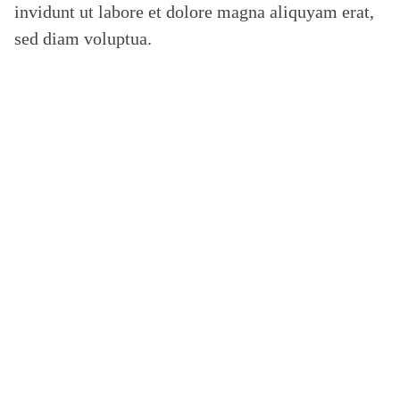
invidunt ut labore et dolore magna aliquyam erat,
n
c
sed diam voluptua.
h
e
n
r
e
p
o
r
t
Ö
s
t
e
r
r
e
i
c
h
2
0