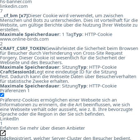
hs-banner.com
linkedin.com
7
__cf_bm [x7]
Dieser Cookie wird verwendet, um zwischen
Menschen und Bots zu unterscheiden. Dies ist vorteilhaft für die
Website, um gültige Berichte über die Nutzung Ihrer Website zu
erstellen.
Maximale Speicherdauer
: 1 Tag
Typ
: HTTP-Cookie
www.online-birds.com
2
CRAFT_CSRF_TOKEN
Gewährleistet die Sicherheit beim Browsen
für Besucher durch Verhinderung von Cross-Site Request
Forgery. Dieser Cookie ist wesentlich für die Sicherheit der
Webseite und des Besuchers.
Maximale Speicherdauer
: Sitzung
Typ
: HTTP-Cookie
CraftSessionId
Legt eine eindeutige ID für die Sitzung
fest. Dadurch kann die Webseite Daten über Besucherverhalten
für statistische Zwecke erhalten.
Maximale Speicherdauer
: Sitzung
Typ
: HTTP-Cookie
Präferenzen
1
Präferenz-Cookies ermöglichen einer Webseite sich an
Informationen zu erinnern, die die Art beeinflussen, wie sich
eine Webseite verhält oder aussieht, wie z. B. Ihre bevorzugte
Sprache oder die Region in der Sie sich befinden.
LinkedIn
1
Erfahren Sie mehr über diesen Anbieter
lidc
Registriert, welcher Server-Cluster den Besucher bedient.