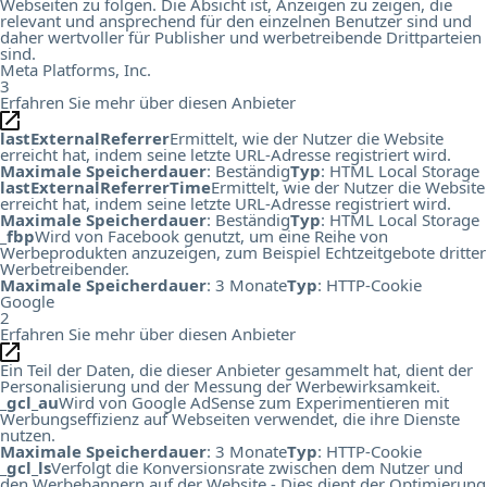
Webseiten zu folgen. Die Absicht ist, Anzeigen zu zeigen, die
relevant und ansprechend für den einzelnen Benutzer sind und
daher wertvoller für Publisher und werbetreibende Drittparteien
sind.
Meta Platforms, Inc.
3
Erfahren Sie mehr über diesen Anbieter
lastExternalReferrer
Ermittelt, wie der Nutzer die Website
erreicht hat, indem seine letzte URL-Adresse registriert wird.
Maximale Speicherdauer
: Beständig
Typ
: HTML Local Storage
lastExternalReferrerTime
Ermittelt, wie der Nutzer die Website
erreicht hat, indem seine letzte URL-Adresse registriert wird.
Maximale Speicherdauer
: Beständig
Typ
: HTML Local Storage
_fbp
Wird von Facebook genutzt, um eine Reihe von
Werbeprodukten anzuzeigen, zum Beispiel Echtzeitgebote dritter
Werbetreibender.
Maximale Speicherdauer
: 3 Monate
Typ
: HTTP-Cookie
Google
2
Erfahren Sie mehr über diesen Anbieter
Ein Teil der Daten, die dieser Anbieter gesammelt hat, dient der
Personalisierung und der Messung der Werbewirksamkeit.
_gcl_au
Wird von Google AdSense zum Experimentieren mit
Werbungseffizienz auf Webseiten verwendet, die ihre Dienste
nutzen.
Maximale Speicherdauer
: 3 Monate
Typ
: HTTP-Cookie
_gcl_ls
Verfolgt die Konversionsrate zwischen dem Nutzer und
den Werbebannern auf der Website - Dies dient der Optimierung