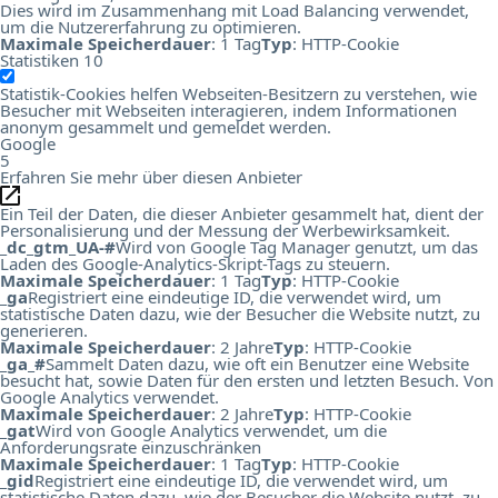
Dies wird im Zusammenhang mit Load Balancing verwendet,
um die Nutzererfahrung zu optimieren.
Maximale Speicherdauer
: 1 Tag
Typ
: HTTP-Cookie
Statistiken
10
Statistik-Cookies helfen Webseiten-Besitzern zu verstehen, wie
Besucher mit Webseiten interagieren, indem Informationen
anonym gesammelt und gemeldet werden.
Google
5
Erfahren Sie mehr über diesen Anbieter
Ein Teil der Daten, die dieser Anbieter gesammelt hat, dient der
Personalisierung und der Messung der Werbewirksamkeit.
_dc_gtm_UA-#
Wird von Google Tag Manager genutzt, um das
Laden des Google-Analytics-Skript-Tags zu steuern.
Maximale Speicherdauer
: 1 Tag
Typ
: HTTP-Cookie
_ga
Registriert eine eindeutige ID, die verwendet wird, um
statistische Daten dazu, wie der Besucher die Website nutzt, zu
generieren.
Maximale Speicherdauer
: 2 Jahre
Typ
: HTTP-Cookie
_ga_#
Sammelt Daten dazu, wie oft ein Benutzer eine Website
besucht hat, sowie Daten für den ersten und letzten Besuch. Von
Google Analytics verwendet.
Maximale Speicherdauer
: 2 Jahre
Typ
: HTTP-Cookie
_gat
Wird von Google Analytics verwendet, um die
Anforderungsrate einzuschränken
Maximale Speicherdauer
: 1 Tag
Typ
: HTTP-Cookie
_gid
Registriert eine eindeutige ID, die verwendet wird, um
statistische Daten dazu, wie der Besucher die Website nutzt, zu