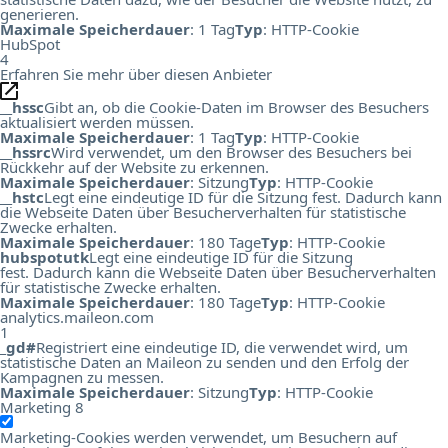
generieren.
Maximale Speicherdauer
: 1 Tag
Typ
: HTTP-Cookie
HubSpot
4
Erfahren Sie mehr über diesen Anbieter
__hssc
Gibt an, ob die Cookie-Daten im Browser des Besuchers
aktualisiert werden müssen.
Maximale Speicherdauer
: 1 Tag
Typ
: HTTP-Cookie
__hssrc
Wird verwendet, um den Browser des Besuchers bei
Rückkehr auf der Website zu erkennen.
Maximale Speicherdauer
: Sitzung
Typ
: HTTP-Cookie
__hstc
Legt eine eindeutige ID für die Sitzung fest. Dadurch kann
die Webseite Daten über Besucherverhalten für statistische
Zwecke erhalten.
Maximale Speicherdauer
: 180 Tage
Typ
: HTTP-Cookie
hubspotutk
Legt eine eindeutige ID für die Sitzung
fest. Dadurch kann die Webseite Daten über Besucherverhalten
für statistische Zwecke erhalten.
Maximale Speicherdauer
: 180 Tage
Typ
: HTTP-Cookie
analytics.maileon.com
1
_gd#
Registriert eine eindeutige ID, die verwendet wird, um
statistische Daten an Maileon zu senden und den Erfolg der
Kampagnen zu messen.
Maximale Speicherdauer
: Sitzung
Typ
: HTTP-Cookie
Marketing
8
Marketing-Cookies werden verwendet, um Besuchern auf