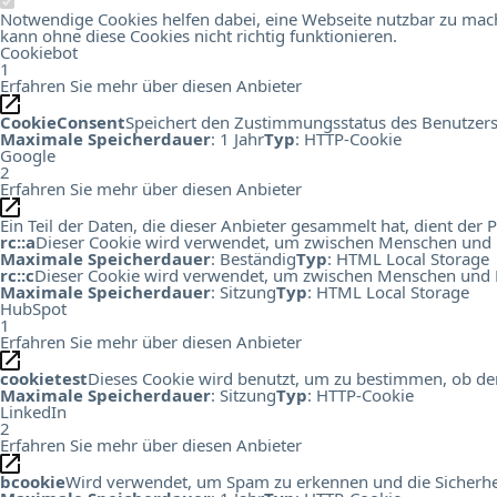
Notwendige Cookies helfen dabei, eine Webseite nutzbar zu mach
kann ohne diese Cookies nicht richtig funktionieren.
Cookiebot
1
Erfahren Sie mehr über diesen Anbieter
CookieConsent
Speichert den Zustimmungsstatus des Benutzers
Maximale Speicherdauer
: 1 Jahr
Typ
: HTTP-Cookie
Google
2
Erfahren Sie mehr über diesen Anbieter
Ein Teil der Daten, die dieser Anbieter gesammelt hat, dient de
rc::a
Dieser Cookie wird verwendet, um zwischen Menschen und Bots
Maximale Speicherdauer
: Beständig
Typ
: HTML Local Storage
rc::c
Dieser Cookie wird verwendet, um zwischen Menschen und B
Maximale Speicherdauer
: Sitzung
Typ
: HTML Local Storage
HubSpot
1
Erfahren Sie mehr über diesen Anbieter
cookietest
Dieses Cookie wird benutzt, um zu bestimmen, ob der
Maximale Speicherdauer
: Sitzung
Typ
: HTTP-Cookie
LinkedIn
2
Erfahren Sie mehr über diesen Anbieter
bcookie
Wird verwendet, um Spam zu erkennen und die Sicherhei