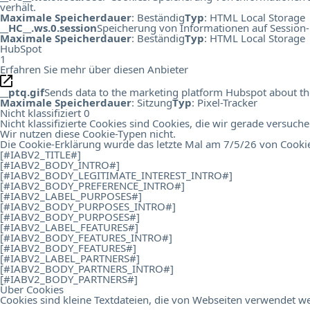
verhält.
Maximale Speicherdauer
: Beständig
Typ
: HTML Local Storage
__HC__.ws.0.session
Speicherung von Informationen auf Session-
Maximale Speicherdauer
: Beständig
Typ
: HTML Local Storage
HubSpot
1
Erfahren Sie mehr über diesen Anbieter
__ptq.gif
Sends data to the marketing platform Hubspot about the 
Maximale Speicherdauer
: Sitzung
Typ
: Pixel-Tracker
Nicht klassifiziert
0
Nicht klassifizierte Cookies sind Cookies, die wir gerade versuch
Wir nutzen diese Cookie-Typen nicht.
Die Cookie-Erklärung wurde das letzte Mal am 7/5/26 von
Cooki
[#IABV2_TITLE#]
[#IABV2_BODY_INTRO#]
[#IABV2_BODY_LEGITIMATE_INTEREST_INTRO#]
[#IABV2_BODY_PREFERENCE_INTRO#]
[#IABV2_LABEL_PURPOSES#]
[#IABV2_BODY_PURPOSES_INTRO#]
[#IABV2_BODY_PURPOSES#]
[#IABV2_LABEL_FEATURES#]
[#IABV2_BODY_FEATURES_INTRO#]
[#IABV2_BODY_FEATURES#]
[#IABV2_LABEL_PARTNERS#]
[#IABV2_BODY_PARTNERS_INTRO#]
[#IABV2_BODY_PARTNERS#]
Über Cookies
Cookies sind kleine Textdateien, die von Webseiten verwendet we