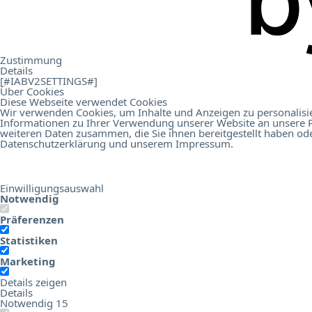
.
Contact
Zustimmung
Details
[#IABV2SETTINGS#]
Über Cookies
Diese Webseite verwendet Cookies
Wir verwenden Cookies, um Inhalte und Anzeigen zu personalisie
Informationen zu Ihrer Verwendung unserer Website an unsere P
Online Birds Education
Hotel Digital Score Branchenrepor
weiteren Daten zusammen, die Sie ihnen bereitgestellt haben od
Datenschutzerklärung
und unserem
Impressum
.
Einwilligungsauswahl
Notwendig
Präferenzen
Statistiken
Marketing
Details zeigen
Details
Notwendig
15