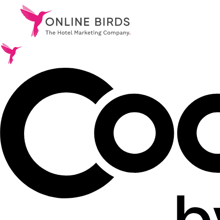
.
Services
.
References
.
About Us
.
Career