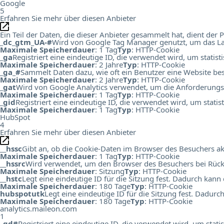
Google
5
Erfahren Sie mehr über diesen Anbieter
Ein Teil der Daten, die dieser Anbieter gesammelt hat, dient de
_dc_gtm_UA-#
Wird von Google Tag Manager genutzt, um das Lad
Maximale Speicherdauer
: 1 Tag
Typ
: HTTP-Cookie
_ga
Registriert eine eindeutige ID, die verwendet wird, um statis
Maximale Speicherdauer
: 2 Jahre
Typ
: HTTP-Cookie
_ga_#
Sammelt Daten dazu, wie oft ein Benutzer eine Website bes
Maximale Speicherdauer
: 2 Jahre
Typ
: HTTP-Cookie
_gat
Wird von Google Analytics verwendet, um die Anforderungs
Maximale Speicherdauer
: 1 Tag
Typ
: HTTP-Cookie
_gid
Registriert eine eindeutige ID, die verwendet wird, um stati
Maximale Speicherdauer
: 1 Tag
Typ
: HTTP-Cookie
HubSpot
4
Erfahren Sie mehr über diesen Anbieter
__hssc
Gibt an, ob die Cookie-Daten im Browser des Besuchers ak
Maximale Speicherdauer
: 1 Tag
Typ
: HTTP-Cookie
__hssrc
Wird verwendet, um den Browser des Besuchers bei Rück
Maximale Speicherdauer
: Sitzung
Typ
: HTTP-Cookie
__hstc
Legt eine eindeutige ID für die Sitzung fest. Dadurch kann
Maximale Speicherdauer
: 180 Tage
Typ
: HTTP-Cookie
hubspotutk
Legt eine eindeutige ID für die Sitzung fest. Dadur
Maximale Speicherdauer
: 180 Tage
Typ
: HTTP-Cookie
analytics.maileon.com
1
_gd#
Registriert eine eindeutige ID, die verwendet wird, um st