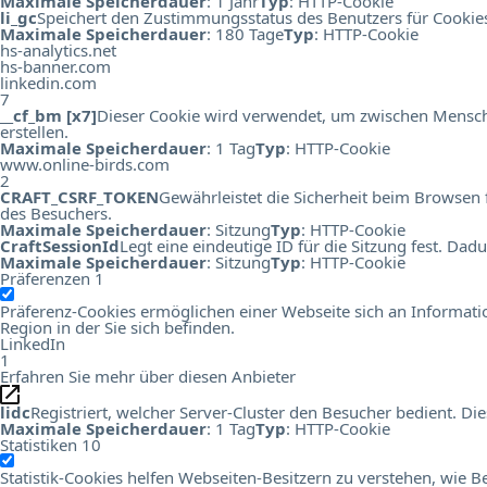
Maximale Speicherdauer
: 1 Jahr
Typ
: HTTP-Cookie
li_gc
Speichert den Zustimmungsstatus des Benutzers für Cookie
Maximale Speicherdauer
: 180 Tage
Typ
: HTTP-Cookie
hs-analytics.net
hs-banner.com
linkedin.com
7
__cf_bm [x7]
Dieser Cookie wird verwendet, um zwischen Menschen
erstellen.
Maximale Speicherdauer
: 1 Tag
Typ
: HTTP-Cookie
www.online-birds.com
2
CRAFT_CSRF_TOKEN
Gewährleistet die Sicherheit beim Browsen 
des Besuchers.
Maximale Speicherdauer
: Sitzung
Typ
: HTTP-Cookie
CraftSessionId
Legt eine eindeutige ID für die Sitzung fest. Da
Maximale Speicherdauer
: Sitzung
Typ
: HTTP-Cookie
Präferenzen
1
Präferenz-Cookies ermöglichen einer Webseite sich an Information
Region in der Sie sich befinden.
LinkedIn
1
Erfahren Sie mehr über diesen Anbieter
lidc
Registriert, welcher Server-Cluster den Besucher bedient. 
Maximale Speicherdauer
: 1 Tag
Typ
: HTTP-Cookie
Statistiken
10
Statistik-Cookies helfen Webseiten-Besitzern zu verstehen, wi