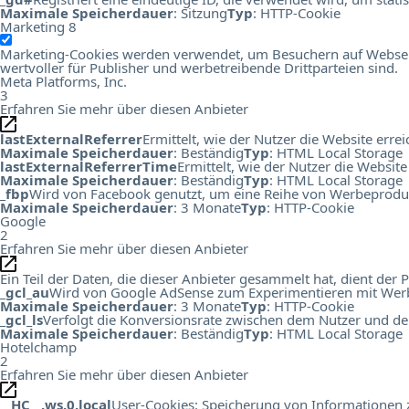
Maximale Speicherdauer
: Sitzung
Typ
: HTTP-Cookie
Marketing
8
Marketing-Cookies werden verwendet, um Besuchern auf Webseiten
wertvoller für Publisher und werbetreibende Drittparteien sind.
Meta Platforms, Inc.
3
Erfahren Sie mehr über diesen Anbieter
lastExternalReferrer
Ermittelt, wie der Nutzer die Website errei
Maximale Speicherdauer
: Beständig
Typ
: HTML Local Storage
lastExternalReferrerTime
Ermittelt, wie der Nutzer die Website
Maximale Speicherdauer
: Beständig
Typ
: HTML Local Storage
_fbp
Wird von Facebook genutzt, um eine Reihe von Werbeprodukt
Maximale Speicherdauer
: 3 Monate
Typ
: HTTP-Cookie
Google
2
Erfahren Sie mehr über diesen Anbieter
Ein Teil der Daten, die dieser Anbieter gesammelt hat, dient de
_gcl_au
Wird von Google AdSense zum Experimentieren mit Werbu
Maximale Speicherdauer
: 3 Monate
Typ
: HTTP-Cookie
_gcl_ls
Verfolgt die Konversionsrate zwischen dem Nutzer und de
Maximale Speicherdauer
: Beständig
Typ
: HTML Local Storage
Hotelchamp
2
Erfahren Sie mehr über diesen Anbieter
__HC__.ws.0.local
User-Cookies: Speicherung von Informationen zu