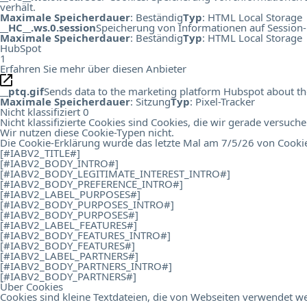
verhält.
Maximale Speicherdauer
: Beständig
Typ
: HTML Local Storage
__HC__.ws.0.session
Speicherung von Informationen auf Session-
Maximale Speicherdauer
: Beständig
Typ
: HTML Local Storage
HubSpot
1
Erfahren Sie mehr über diesen Anbieter
__ptq.gif
Sends data to the marketing platform Hubspot about the 
Maximale Speicherdauer
: Sitzung
Typ
: Pixel-Tracker
Nicht klassifiziert
0
Nicht klassifizierte Cookies sind Cookies, die wir gerade versuch
Wir nutzen diese Cookie-Typen nicht.
Die Cookie-Erklärung wurde das letzte Mal am 7/5/26 von
Cooki
[#IABV2_TITLE#]
[#IABV2_BODY_INTRO#]
[#IABV2_BODY_LEGITIMATE_INTEREST_INTRO#]
[#IABV2_BODY_PREFERENCE_INTRO#]
[#IABV2_LABEL_PURPOSES#]
[#IABV2_BODY_PURPOSES_INTRO#]
[#IABV2_BODY_PURPOSES#]
[#IABV2_LABEL_FEATURES#]
[#IABV2_BODY_FEATURES_INTRO#]
[#IABV2_BODY_FEATURES#]
[#IABV2_LABEL_PARTNERS#]
[#IABV2_BODY_PARTNERS_INTRO#]
[#IABV2_BODY_PARTNERS#]
Über Cookies
Cookies sind kleine Textdateien, die von Webseiten verwendet we