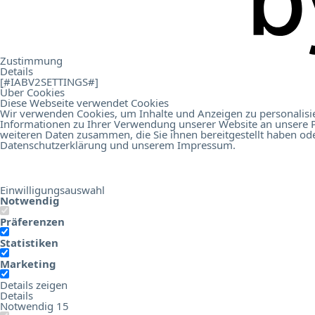
.
Contact
Zustimmung
Details
[#IABV2SETTINGS#]
Über Cookies
Diese Webseite verwendet Cookies
Wir verwenden Cookies, um Inhalte und Anzeigen zu personalisie
Informationen zu Ihrer Verwendung unserer Website an unsere P
Online Birds Education
Hotel Digital Score Branchenrepor
weiteren Daten zusammen, die Sie ihnen bereitgestellt haben od
Datenschutzerklärung
und unserem
Impressum
.
Einwilligungsauswahl
Notwendig
Präferenzen
Statistiken
Marketing
Details zeigen
Details
Notwendig
15