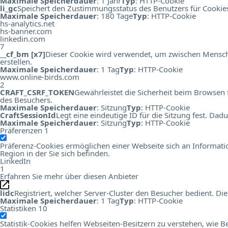
Maximale Speicherdauer
: 1 Jahr
Typ
: HTTP-Cookie
li_gc
Speichert den Zustimmungsstatus des Benutzers für Cookie
Maximale Speicherdauer
: 180 Tage
Typ
: HTTP-Cookie
hs-analytics.net
hs-banner.com
linkedin.com
7
__cf_bm [x7]
Dieser Cookie wird verwendet, um zwischen Menschen
erstellen.
Maximale Speicherdauer
: 1 Tag
Typ
: HTTP-Cookie
www.online-birds.com
2
CRAFT_CSRF_TOKEN
Gewährleistet die Sicherheit beim Browsen 
des Besuchers.
Maximale Speicherdauer
: Sitzung
Typ
: HTTP-Cookie
CraftSessionId
Legt eine eindeutige ID für die Sitzung fest. Da
Maximale Speicherdauer
: Sitzung
Typ
: HTTP-Cookie
Präferenzen
1
Präferenz-Cookies ermöglichen einer Webseite sich an Information
Region in der Sie sich befinden.
LinkedIn
1
Erfahren Sie mehr über diesen Anbieter
lidc
Registriert, welcher Server-Cluster den Besucher bedient. 
Maximale Speicherdauer
: 1 Tag
Typ
: HTTP-Cookie
Statistiken
10
Statistik-Cookies helfen Webseiten-Besitzern zu verstehen, wi