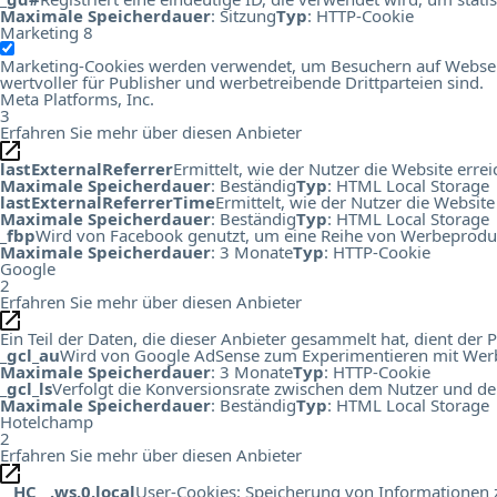
Maximale Speicherdauer
: Sitzung
Typ
: HTTP-Cookie
Marketing
8
Marketing-Cookies werden verwendet, um Besuchern auf Webseiten
wertvoller für Publisher und werbetreibende Drittparteien sind.
Meta Platforms, Inc.
3
Erfahren Sie mehr über diesen Anbieter
lastExternalReferrer
Ermittelt, wie der Nutzer die Website errei
Maximale Speicherdauer
: Beständig
Typ
: HTML Local Storage
lastExternalReferrerTime
Ermittelt, wie der Nutzer die Website
Maximale Speicherdauer
: Beständig
Typ
: HTML Local Storage
_fbp
Wird von Facebook genutzt, um eine Reihe von Werbeprodukt
Maximale Speicherdauer
: 3 Monate
Typ
: HTTP-Cookie
Google
2
Erfahren Sie mehr über diesen Anbieter
Ein Teil der Daten, die dieser Anbieter gesammelt hat, dient de
_gcl_au
Wird von Google AdSense zum Experimentieren mit Werbu
Maximale Speicherdauer
: 3 Monate
Typ
: HTTP-Cookie
_gcl_ls
Verfolgt die Konversionsrate zwischen dem Nutzer und de
Maximale Speicherdauer
: Beständig
Typ
: HTML Local Storage
Hotelchamp
2
Erfahren Sie mehr über diesen Anbieter
__HC__.ws.0.local
User-Cookies: Speicherung von Informationen zu