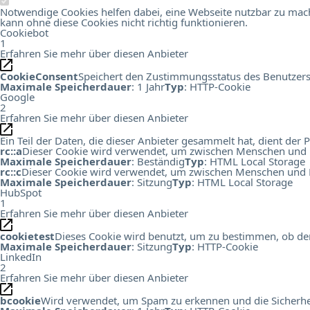
Notwendige Cookies helfen dabei, eine Webseite nutzbar zu mach
kann ohne diese Cookies nicht richtig funktionieren.
Cookiebot
1
Erfahren Sie mehr über diesen Anbieter
CookieConsent
Speichert den Zustimmungsstatus des Benutzers
Maximale Speicherdauer
: 1 Jahr
Typ
: HTTP-Cookie
Google
2
Erfahren Sie mehr über diesen Anbieter
Ein Teil der Daten, die dieser Anbieter gesammelt hat, dient de
rc::a
Dieser Cookie wird verwendet, um zwischen Menschen und Bots
Maximale Speicherdauer
: Beständig
Typ
: HTML Local Storage
rc::c
Dieser Cookie wird verwendet, um zwischen Menschen und B
Maximale Speicherdauer
: Sitzung
Typ
: HTML Local Storage
HubSpot
1
Erfahren Sie mehr über diesen Anbieter
cookietest
Dieses Cookie wird benutzt, um zu bestimmen, ob der
Maximale Speicherdauer
: Sitzung
Typ
: HTTP-Cookie
LinkedIn
2
Erfahren Sie mehr über diesen Anbieter
bcookie
Wird verwendet, um Spam zu erkennen und die Sicherhei