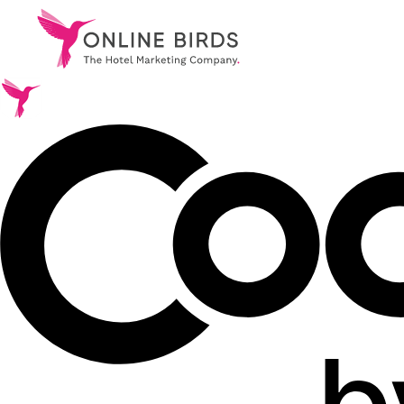
.
Services
.
References
.
About Us
.
Career