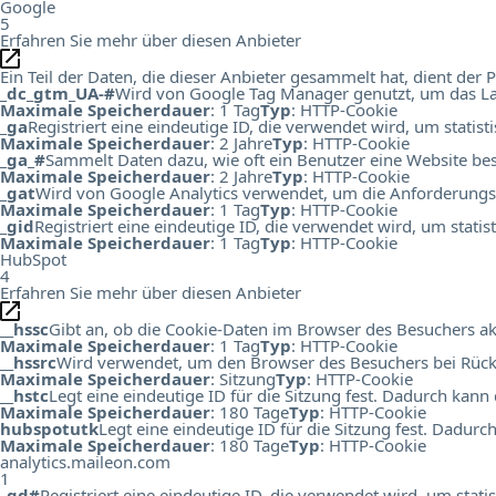
Google
5
Erfahren Sie mehr über diesen Anbieter
Ein Teil der Daten, die dieser Anbieter gesammelt hat, dient de
_dc_gtm_UA-#
Wird von Google Tag Manager genutzt, um das Lad
Maximale Speicherdauer
: 1 Tag
Typ
: HTTP-Cookie
_ga
Registriert eine eindeutige ID, die verwendet wird, um statis
Maximale Speicherdauer
: 2 Jahre
Typ
: HTTP-Cookie
_ga_#
Sammelt Daten dazu, wie oft ein Benutzer eine Website bes
Maximale Speicherdauer
: 2 Jahre
Typ
: HTTP-Cookie
_gat
Wird von Google Analytics verwendet, um die Anforderungs
Maximale Speicherdauer
: 1 Tag
Typ
: HTTP-Cookie
_gid
Registriert eine eindeutige ID, die verwendet wird, um stati
Maximale Speicherdauer
: 1 Tag
Typ
: HTTP-Cookie
HubSpot
4
Erfahren Sie mehr über diesen Anbieter
__hssc
Gibt an, ob die Cookie-Daten im Browser des Besuchers ak
Maximale Speicherdauer
: 1 Tag
Typ
: HTTP-Cookie
__hssrc
Wird verwendet, um den Browser des Besuchers bei Rück
Maximale Speicherdauer
: Sitzung
Typ
: HTTP-Cookie
__hstc
Legt eine eindeutige ID für die Sitzung fest. Dadurch kann
Maximale Speicherdauer
: 180 Tage
Typ
: HTTP-Cookie
hubspotutk
Legt eine eindeutige ID für die Sitzung fest. Dadur
Maximale Speicherdauer
: 180 Tage
Typ
: HTTP-Cookie
analytics.maileon.com
1
_gd#
Registriert eine eindeutige ID, die verwendet wird, um st