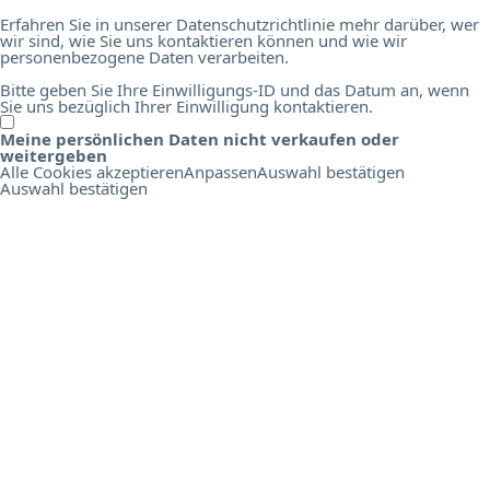
Erfahren Sie in unserer Datenschutzrichtlinie mehr darüber, wer
wir sind, wie Sie uns kontaktieren können und wie wir
personenbezogene Daten verarbeiten.
Bitte geben Sie Ihre Einwilligungs-ID und das Datum an, wenn
Sie uns bezüglich Ihrer Einwilligung kontaktieren.
Meine persönlichen Daten nicht verkaufen oder
O
weitergeben
n
Alle Cookies akzeptieren
Anpassen
Auswahl bestätigen
l
Auswahl bestätigen
i
n
e
B
i
r
d
s
E
d
u
c
a
t