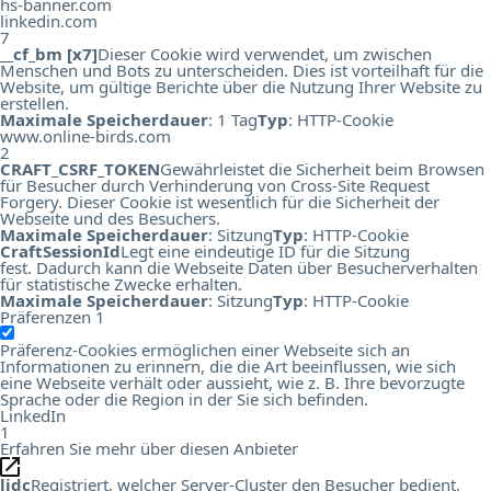
hs-banner.com
linkedin.com
7
__cf_bm [x7]
Dieser Cookie wird verwendet, um zwischen
Menschen und Bots zu unterscheiden. Dies ist vorteilhaft für die
Website, um gültige Berichte über die Nutzung Ihrer Website zu
erstellen.
Maximale Speicherdauer
: 1 Tag
Typ
: HTTP-Cookie
www.online-birds.com
2
CRAFT_CSRF_TOKEN
Gewährleistet die Sicherheit beim Browsen
für Besucher durch Verhinderung von Cross-Site Request
Forgery. Dieser Cookie ist wesentlich für die Sicherheit der
Webseite und des Besuchers.
Maximale Speicherdauer
: Sitzung
Typ
: HTTP-Cookie
CraftSessionId
Legt eine eindeutige ID für die Sitzung
fest. Dadurch kann die Webseite Daten über Besucherverhalten
für statistische Zwecke erhalten.
Maximale Speicherdauer
: Sitzung
Typ
: HTTP-Cookie
Präferenzen
1
Präferenz-Cookies ermöglichen einer Webseite sich an
Informationen zu erinnern, die die Art beeinflussen, wie sich
eine Webseite verhält oder aussieht, wie z. B. Ihre bevorzugte
Sprache oder die Region in der Sie sich befinden.
LinkedIn
1
Erfahren Sie mehr über diesen Anbieter
lidc
Registriert, welcher Server-Cluster den Besucher bedient.