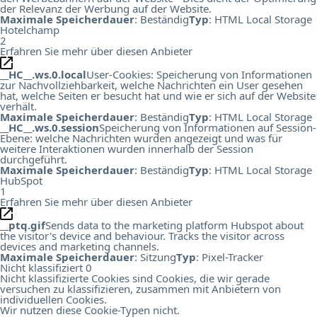
der Relevanz der Werbung auf der Website.
Maximale Speicherdauer
: Beständig
Typ
: HTML Local Storage
Hotelchamp
2
Erfahren Sie mehr über diesen Anbieter
__HC__.ws.0.local
User-Cookies: Speicherung von Informationen
zur Nachvollziehbarkeit, welche Nachrichten ein User gesehen
hat, welche Seiten er besucht hat und wie er sich auf der Website
verhält.
Maximale Speicherdauer
: Beständig
Typ
: HTML Local Storage
__HC__.ws.0.session
Speicherung von Informationen auf Session-
Ebene: welche Nachrichten wurden angezeigt und was für
weitere Interaktionen wurden innerhalb der Session
durchgeführt.
Maximale Speicherdauer
: Beständig
Typ
: HTML Local Storage
HubSpot
1
Erfahren Sie mehr über diesen Anbieter
__ptq.gif
Sends data to the marketing platform Hubspot about
the visitor's device and behaviour. Tracks the visitor across
devices and marketing channels.
Maximale Speicherdauer
: Sitzung
Typ
: Pixel-Tracker
Nicht klassifiziert
0
Nicht klassifizierte Cookies sind Cookies, die wir gerade
versuchen zu klassifizieren, zusammen mit Anbietern von
individuellen Cookies.
Wir nutzen diese Cookie-Typen nicht.