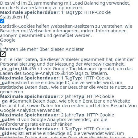
Dies wird im Zusammenhang mit Load Balancing verwendet,
um die Nutzererfahrung zu optimieren.
Maximale Speicherdauer
: 1 Tag
Typ
: HTTP-Cookie
Statistiken
10
Statistik-Cookies helfen Webseiten-Besitzern zu verstehen, wie
Besucher mit Webseiten interagieren, indem Informationen
anonym gesammelt und gemeldet werden.
Google
5
Erfahren Sie mehr über diesen Anbieter
Ein Teil der Daten, die dieser Anbieter gesammelt hat, dient der
Personalisierung und der Messung der Werbewirksamkeit.
_dc_gtm_UA-#
Wird von Google Tag Manager genutzt, um das
Laden des Google-Analytics-Skript-Tags zu steuern.
Maximale Speicherdauer
: 1 Tag
Typ
: HTTP-Cookie
_ga
Registriert eine eindeutige ID, die verwendet wird, um
statistische Daten dazu, wie der Besucher die Website nutzt, zu
generieren.
Maximale Speicherdauer
: 2 Jahre
Typ
: HTTP-Cookie
_ga_#
Sammelt Daten dazu, wie oft ein Benutzer eine Website
besucht hat, sowie Daten für den ersten und letzten Besuch. Von
Google Analytics verwendet.
Maximale Speicherdauer
: 2 Jahre
Typ
: HTTP-Cookie
_gat
Wird von Google Analytics verwendet, um die
Anforderungsrate einzuschränken
Maximale Speicherdauer
: 1 Tag
Typ
: HTTP-Cookie
_gid
Registriert eine eindeutige ID, die verwendet wird, um
statistische Daten dazu, wie der Besucher die Website nutzt, zu