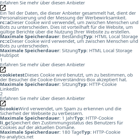
Erfahren Sie mehr über diesen Anbieter
Ein Teil der Daten, die dieser Anbieter gesammelt hat, dient der
Personalisierung und der Messung der Werbewirksamkeit.
rc::a
Dieser Cookie wird verwendet, um zwischen Menschen und
Bots zu unterscheiden. Dies ist vorteilhaft für die Website, um
gültige Berichte über die Nutzung Ihrer Website zu erstellen.
Maximale Speicherdauer
: Beständig
Typ
: HTML Local Storage
rc::c
Dieser Cookie wird verwendet, um zwischen Menschen und
Bots zu unterscheiden.
Maximale Speicherdauer
: Sitzung
Typ
: HTML Local Storage
HubSpot
1
Erfahren Sie mehr über diesen Anbieter
cookietest
Dieses Cookie wird benutzt, um zu bestimmen, ob
der Besucher die Cookie-Einverständnis-Box akzeptiert hat.
Maximale Speicherdauer
: Sitzung
Typ
: HTTP-Cookie
LinkedIn
2
Erfahren Sie mehr über diesen Anbieter
bcookie
Wird verwendet, um Spam zu erkennen und die
Sicherheit der Webseite zu verbessern.
Maximale Speicherdauer
: 1 Jahr
Typ
: HTTP-Cookie
li_gc
Speichert den Zustimmungsstatus des Benutzers für
Cookies auf der aktuellen Domäne.
Maximale Speicherdauer
: 180 Tage
Typ
: HTTP-Cookie
hs-analytics.net