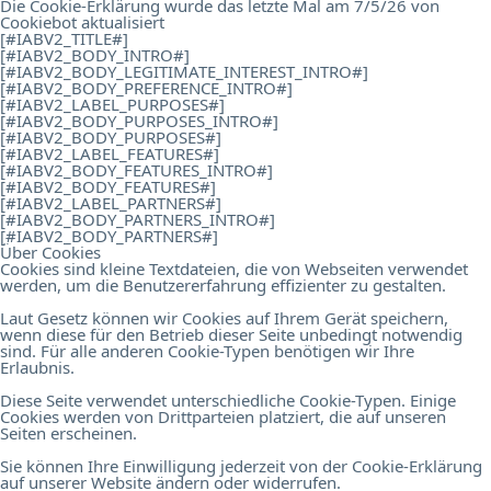
Die Cookie-Erklärung wurde das letzte Mal am 7/5/26 von
Cookiebot
aktualisiert
[#IABV2_TITLE#]
[#IABV2_BODY_INTRO#]
[#IABV2_BODY_LEGITIMATE_INTEREST_INTRO#]
[#IABV2_BODY_PREFERENCE_INTRO#]
[#IABV2_LABEL_PURPOSES#]
[#IABV2_BODY_PURPOSES_INTRO#]
[#IABV2_BODY_PURPOSES#]
[#IABV2_LABEL_FEATURES#]
[#IABV2_BODY_FEATURES_INTRO#]
[#IABV2_BODY_FEATURES#]
[#IABV2_LABEL_PARTNERS#]
[#IABV2_BODY_PARTNERS_INTRO#]
[#IABV2_BODY_PARTNERS#]
Über Cookies
Cookies sind kleine Textdateien, die von Webseiten verwendet
werden, um die Benutzererfahrung effizienter zu gestalten.
Laut Gesetz können wir Cookies auf Ihrem Gerät speichern,
wenn diese für den Betrieb dieser Seite unbedingt notwendig
sind. Für alle anderen Cookie-Typen benötigen wir Ihre
Erlaubnis.
Diese Seite verwendet unterschiedliche Cookie-Typen. Einige
Cookies werden von Drittparteien platziert, die auf unseren
Seiten erscheinen.
Sie können Ihre Einwilligung jederzeit von der Cookie-Erklärung
auf unserer Website ändern oder widerrufen.