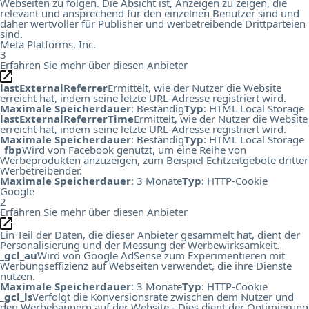
Webseiten zu folgen. Die Absicht ist, Anzeigen zu zeigen, die
relevant und ansprechend für den einzelnen Benutzer sind und
daher wertvoller für Publisher und werbetreibende Drittparteien
sind.
Meta Platforms, Inc.
3
Erfahren Sie mehr über diesen Anbieter
lastExternalReferrer
Ermittelt, wie der Nutzer die Website
erreicht hat, indem seine letzte URL-Adresse registriert wird.
Maximale Speicherdauer
: Beständig
Typ
: HTML Local Storage
lastExternalReferrerTime
Ermittelt, wie der Nutzer die Website
erreicht hat, indem seine letzte URL-Adresse registriert wird.
Maximale Speicherdauer
: Beständig
Typ
: HTML Local Storage
_fbp
Wird von Facebook genutzt, um eine Reihe von
Werbeprodukten anzuzeigen, zum Beispiel Echtzeitgebote dritter
Werbetreibender.
Maximale Speicherdauer
: 3 Monate
Typ
: HTTP-Cookie
Google
2
Erfahren Sie mehr über diesen Anbieter
Ein Teil der Daten, die dieser Anbieter gesammelt hat, dient der
Personalisierung und der Messung der Werbewirksamkeit.
_gcl_au
Wird von Google AdSense zum Experimentieren mit
Werbungseffizienz auf Webseiten verwendet, die ihre Dienste
nutzen.
Maximale Speicherdauer
: 3 Monate
Typ
: HTTP-Cookie
_gcl_ls
Verfolgt die Konversionsrate zwischen dem Nutzer und
den Werbebannern auf der Website - Dies dient der Optimierung