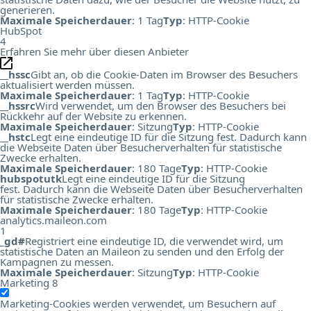
generieren.
Maximale Speicherdauer
: 1 Tag
Typ
: HTTP-Cookie
HubSpot
4
Erfahren Sie mehr über diesen Anbieter
__hssc
Gibt an, ob die Cookie-Daten im Browser des Besuchers
aktualisiert werden müssen.
Maximale Speicherdauer
: 1 Tag
Typ
: HTTP-Cookie
__hssrc
Wird verwendet, um den Browser des Besuchers bei
Rückkehr auf der Website zu erkennen.
Maximale Speicherdauer
: Sitzung
Typ
: HTTP-Cookie
__hstc
Legt eine eindeutige ID für die Sitzung fest. Dadurch kann
die Webseite Daten über Besucherverhalten für statistische
Zwecke erhalten.
Maximale Speicherdauer
: 180 Tage
Typ
: HTTP-Cookie
hubspotutk
Legt eine eindeutige ID für die Sitzung
fest. Dadurch kann die Webseite Daten über Besucherverhalten
für statistische Zwecke erhalten.
Maximale Speicherdauer
: 180 Tage
Typ
: HTTP-Cookie
analytics.maileon.com
1
_gd#
Registriert eine eindeutige ID, die verwendet wird, um
statistische Daten an Maileon zu senden und den Erfolg der
Kampagnen zu messen.
Maximale Speicherdauer
: Sitzung
Typ
: HTTP-Cookie
Marketing
8
Marketing-Cookies werden verwendet, um Besuchern auf