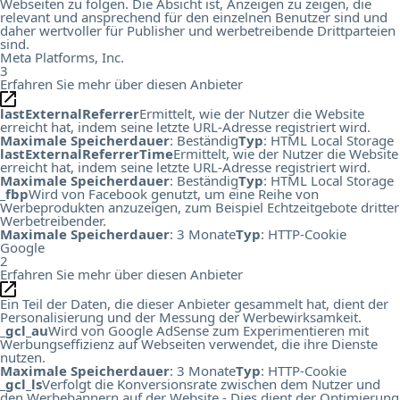
Webseiten zu folgen. Die Absicht ist, Anzeigen zu zeigen, die
relevant und ansprechend für den einzelnen Benutzer sind und
daher wertvoller für Publisher und werbetreibende Drittparteien
sind.
Meta Platforms, Inc.
3
Erfahren Sie mehr über diesen Anbieter
lastExternalReferrer
Ermittelt, wie der Nutzer die Website
erreicht hat, indem seine letzte URL-Adresse registriert wird.
Maximale Speicherdauer
: Beständig
Typ
: HTML Local Storage
lastExternalReferrerTime
Ermittelt, wie der Nutzer die Website
erreicht hat, indem seine letzte URL-Adresse registriert wird.
Maximale Speicherdauer
: Beständig
Typ
: HTML Local Storage
_fbp
Wird von Facebook genutzt, um eine Reihe von
Werbeprodukten anzuzeigen, zum Beispiel Echtzeitgebote dritter
Werbetreibender.
Maximale Speicherdauer
: 3 Monate
Typ
: HTTP-Cookie
Google
2
Erfahren Sie mehr über diesen Anbieter
Ein Teil der Daten, die dieser Anbieter gesammelt hat, dient der
Personalisierung und der Messung der Werbewirksamkeit.
_gcl_au
Wird von Google AdSense zum Experimentieren mit
Werbungseffizienz auf Webseiten verwendet, die ihre Dienste
nutzen.
Maximale Speicherdauer
: 3 Monate
Typ
: HTTP-Cookie
_gcl_ls
Verfolgt die Konversionsrate zwischen dem Nutzer und
den Werbebannern auf der Website - Dies dient der Optimierung