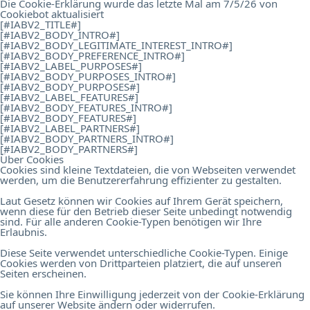
Die Cookie-Erklärung wurde das letzte Mal am 7/5/26 von
Cookiebot
aktualisiert
[#IABV2_TITLE#]
[#IABV2_BODY_INTRO#]
[#IABV2_BODY_LEGITIMATE_INTEREST_INTRO#]
[#IABV2_BODY_PREFERENCE_INTRO#]
[#IABV2_LABEL_PURPOSES#]
[#IABV2_BODY_PURPOSES_INTRO#]
[#IABV2_BODY_PURPOSES#]
[#IABV2_LABEL_FEATURES#]
[#IABV2_BODY_FEATURES_INTRO#]
[#IABV2_BODY_FEATURES#]
[#IABV2_LABEL_PARTNERS#]
[#IABV2_BODY_PARTNERS_INTRO#]
[#IABV2_BODY_PARTNERS#]
Über Cookies
Cookies sind kleine Textdateien, die von Webseiten verwendet
werden, um die Benutzererfahrung effizienter zu gestalten.
Laut Gesetz können wir Cookies auf Ihrem Gerät speichern,
wenn diese für den Betrieb dieser Seite unbedingt notwendig
sind. Für alle anderen Cookie-Typen benötigen wir Ihre
Erlaubnis.
Diese Seite verwendet unterschiedliche Cookie-Typen. Einige
Cookies werden von Drittparteien platziert, die auf unseren
Seiten erscheinen.
Sie können Ihre Einwilligung jederzeit von der Cookie-Erklärung
auf unserer Website ändern oder widerrufen.