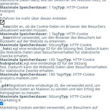
generieren.
Maximale Speicherdauer
: 1 Tag
Typ
: HTTP-Cookie
HubSpot
4
Erfahren Sie mehr über diesen Anbieter
__hssc
Gibt an, ob die Cookie-Daten im Browser des Besuchers
aktualisiert werden müssen.
Maximale Speicherdauer
: 1 Tag
Typ
: HTTP-Cookie
__hssrc
Wird verwendet, um den Browser des Besuchers bei
Rückkehr auf der Website zu erkennen.
Maximale Speicherdauer
: Sitzung
Typ
: HTTP-Cookie
__hstc
Legt eine eindeutige ID für die Sitzung fest. Dadurch kann
die Webseite Daten über Besucherverhalten für statistische
Zwecke erhalten.
Maximale Speicherdauer
: 180 Tage
Typ
: HTTP-Cookie
hubspotutk
Legt eine eindeutige ID für die Sitzung
fest. Dadurch kann die Webseite Daten über Besucherverhalten
für statistische Zwecke erhalten.
Maximale Speicherdauer
: 180 Tage
Typ
: HTTP-Cookie
analytics.maileon.com
1
_gd#
Registriert eine eindeutige ID, die verwendet wird, um
statistische Daten an Maileon zu senden und den Erfolg der
Kampagnen zu messen.
Maximale Speicherdauer
: Sitzung
Typ
: HTTP-Cookie
Marketing
8
Marketing-Cookies werden verwendet, um Besuchern auf