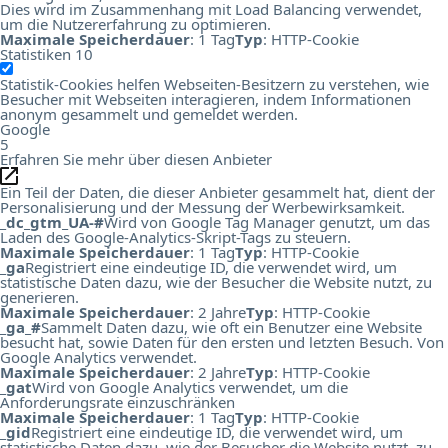
Dies wird im Zusammenhang mit Load Balancing verwendet,
um die Nutzererfahrung zu optimieren.
Maximale Speicherdauer
: 1 Tag
Typ
: HTTP-Cookie
Statistiken
10
Statistik-Cookies helfen Webseiten-Besitzern zu verstehen, wie
Besucher mit Webseiten interagieren, indem Informationen
anonym gesammelt und gemeldet werden.
Google
5
Erfahren Sie mehr über diesen Anbieter
Ein Teil der Daten, die dieser Anbieter gesammelt hat, dient der
Personalisierung und der Messung der Werbewirksamkeit.
_dc_gtm_UA-#
Wird von Google Tag Manager genutzt, um das
Laden des Google-Analytics-Skript-Tags zu steuern.
Maximale Speicherdauer
: 1 Tag
Typ
: HTTP-Cookie
_ga
Registriert eine eindeutige ID, die verwendet wird, um
statistische Daten dazu, wie der Besucher die Website nutzt, zu
generieren.
Maximale Speicherdauer
: 2 Jahre
Typ
: HTTP-Cookie
_ga_#
Sammelt Daten dazu, wie oft ein Benutzer eine Website
besucht hat, sowie Daten für den ersten und letzten Besuch. Von
Google Analytics verwendet.
Maximale Speicherdauer
: 2 Jahre
Typ
: HTTP-Cookie
_gat
Wird von Google Analytics verwendet, um die
Anforderungsrate einzuschränken
Maximale Speicherdauer
: 1 Tag
Typ
: HTTP-Cookie
_gid
Registriert eine eindeutige ID, die verwendet wird, um
statistische Daten dazu, wie der Besucher die Website nutzt, zu