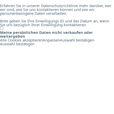
Erfahren Sie in unserer Datenschutzrichtlinie mehr darüber, wer
wir sind, wie Sie uns kontaktieren können und wie wir
personenbezogene Daten verarbeiten.
Bitte geben Sie Ihre Einwilligungs-ID und das Datum an, wenn
Sie uns bezüglich Ihrer Einwilligung kontaktieren.
Meine persönlichen Daten nicht verkaufen oder
O
weitergeben
n
Alle Cookies akzeptieren
Anpassen
Auswahl bestätigen
l
Auswahl bestätigen
i
n
e
B
i
r
d
s
E
d
u
c
a
t