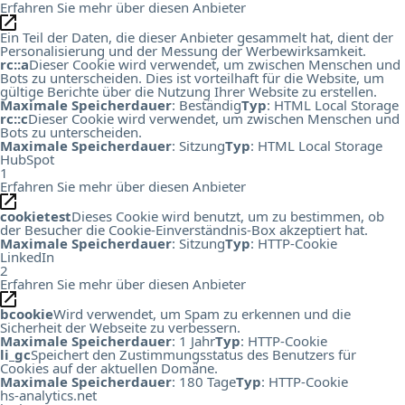
Erfahren Sie mehr über diesen Anbieter
Ein Teil der Daten, die dieser Anbieter gesammelt hat, dient der
Personalisierung und der Messung der Werbewirksamkeit.
rc::a
Dieser Cookie wird verwendet, um zwischen Menschen und
Bots zu unterscheiden. Dies ist vorteilhaft für die Website, um
gültige Berichte über die Nutzung Ihrer Website zu erstellen.
Maximale Speicherdauer
: Beständig
Typ
: HTML Local Storage
rc::c
Dieser Cookie wird verwendet, um zwischen Menschen und
Bots zu unterscheiden.
Maximale Speicherdauer
: Sitzung
Typ
: HTML Local Storage
HubSpot
1
Erfahren Sie mehr über diesen Anbieter
cookietest
Dieses Cookie wird benutzt, um zu bestimmen, ob
der Besucher die Cookie-Einverständnis-Box akzeptiert hat.
Maximale Speicherdauer
: Sitzung
Typ
: HTTP-Cookie
LinkedIn
2
Erfahren Sie mehr über diesen Anbieter
bcookie
Wird verwendet, um Spam zu erkennen und die
Sicherheit der Webseite zu verbessern.
Maximale Speicherdauer
: 1 Jahr
Typ
: HTTP-Cookie
li_gc
Speichert den Zustimmungsstatus des Benutzers für
Cookies auf der aktuellen Domäne.
Maximale Speicherdauer
: 180 Tage
Typ
: HTTP-Cookie
hs-analytics.net