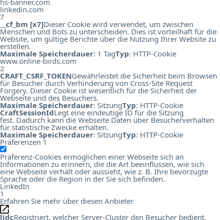
hs-banner.com
linkedin.com
7
__cf_bm [x7]
Dieser Cookie wird verwendet, um zwischen
Menschen und Bots zu unterscheiden. Dies ist vorteilhaft für die
Website, um gültige Berichte über die Nutzung Ihrer Website zu
erstellen.
Maximale Speicherdauer
: 1 Tag
Typ
: HTTP-Cookie
www.online-birds.com
2
CRAFT_CSRF_TOKEN
Gewährleistet die Sicherheit beim Browsen
für Besucher durch Verhinderung von Cross-Site Request
Forgery. Dieser Cookie ist wesentlich für die Sicherheit der
Webseite und des Besuchers.
Maximale Speicherdauer
: Sitzung
Typ
: HTTP-Cookie
CraftSessionId
Legt eine eindeutige ID für die Sitzung
fest. Dadurch kann die Webseite Daten über Besucherverhalten
für statistische Zwecke erhalten.
Maximale Speicherdauer
: Sitzung
Typ
: HTTP-Cookie
Präferenzen
1
Präferenz-Cookies ermöglichen einer Webseite sich an
Informationen zu erinnern, die die Art beeinflussen, wie sich
eine Webseite verhält oder aussieht, wie z. B. Ihre bevorzugte
Sprache oder die Region in der Sie sich befinden.
LinkedIn
1
Erfahren Sie mehr über diesen Anbieter
lidc
Registriert, welcher Server-Cluster den Besucher bedient.