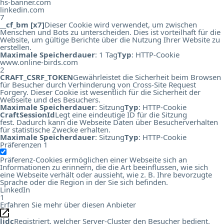
hs-banner.com
linkedin.com
7
__cf_bm [x7]
Dieser Cookie wird verwendet, um zwischen
Menschen und Bots zu unterscheiden. Dies ist vorteilhaft für die
Website, um gültige Berichte über die Nutzung Ihrer Website zu
erstellen.
Maximale Speicherdauer
: 1 Tag
Typ
: HTTP-Cookie
www.online-birds.com
2
CRAFT_CSRF_TOKEN
Gewährleistet die Sicherheit beim Browsen
für Besucher durch Verhinderung von Cross-Site Request
Forgery. Dieser Cookie ist wesentlich für die Sicherheit der
Webseite und des Besuchers.
Maximale Speicherdauer
: Sitzung
Typ
: HTTP-Cookie
CraftSessionId
Legt eine eindeutige ID für die Sitzung
fest. Dadurch kann die Webseite Daten über Besucherverhalten
für statistische Zwecke erhalten.
Maximale Speicherdauer
: Sitzung
Typ
: HTTP-Cookie
Präferenzen
1
Präferenz-Cookies ermöglichen einer Webseite sich an
Informationen zu erinnern, die die Art beeinflussen, wie sich
eine Webseite verhält oder aussieht, wie z. B. Ihre bevorzugte
Sprache oder die Region in der Sie sich befinden.
LinkedIn
1
Erfahren Sie mehr über diesen Anbieter
lidc
Registriert, welcher Server-Cluster den Besucher bedient.