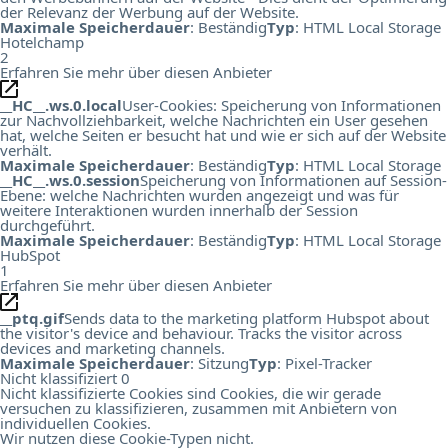
der Relevanz der Werbung auf der Website.
Maximale Speicherdauer
: Beständig
Typ
: HTML Local Storage
Hotelchamp
2
Erfahren Sie mehr über diesen Anbieter
__HC__.ws.0.local
User-Cookies: Speicherung von Informationen
zur Nachvollziehbarkeit, welche Nachrichten ein User gesehen
hat, welche Seiten er besucht hat und wie er sich auf der Website
verhält.
Maximale Speicherdauer
: Beständig
Typ
: HTML Local Storage
__HC__.ws.0.session
Speicherung von Informationen auf Session-
Ebene: welche Nachrichten wurden angezeigt und was für
weitere Interaktionen wurden innerhalb der Session
durchgeführt.
Maximale Speicherdauer
: Beständig
Typ
: HTML Local Storage
HubSpot
1
Erfahren Sie mehr über diesen Anbieter
__ptq.gif
Sends data to the marketing platform Hubspot about
the visitor's device and behaviour. Tracks the visitor across
devices and marketing channels.
Maximale Speicherdauer
: Sitzung
Typ
: Pixel-Tracker
Nicht klassifiziert
0
Nicht klassifizierte Cookies sind Cookies, die wir gerade
versuchen zu klassifizieren, zusammen mit Anbietern von
individuellen Cookies.
Wir nutzen diese Cookie-Typen nicht.