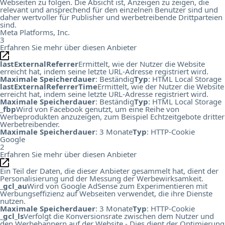
Webseiten zu folgen. Die Absicht ist, Anzeigen zu zeigen, die
relevant und ansprechend für den einzelnen Benutzer sind und
daher wertvoller für Publisher und werbetreibende Drittparteien
sind.
Meta Platforms, Inc.
3
Erfahren Sie mehr über diesen Anbieter
lastExternalReferrer
Ermittelt, wie der Nutzer die Website
erreicht hat, indem seine letzte URL-Adresse registriert wird.
Maximale Speicherdauer
: Beständig
Typ
: HTML Local Storage
lastExternalReferrerTime
Ermittelt, wie der Nutzer die Website
erreicht hat, indem seine letzte URL-Adresse registriert wird.
Maximale Speicherdauer
: Beständig
Typ
: HTML Local Storage
_fbp
Wird von Facebook genutzt, um eine Reihe von
Werbeprodukten anzuzeigen, zum Beispiel Echtzeitgebote dritter
Werbetreibender.
Maximale Speicherdauer
: 3 Monate
Typ
: HTTP-Cookie
Google
2
Erfahren Sie mehr über diesen Anbieter
Ein Teil der Daten, die dieser Anbieter gesammelt hat, dient der
Personalisierung und der Messung der Werbewirksamkeit.
_gcl_au
Wird von Google AdSense zum Experimentieren mit
Werbungseffizienz auf Webseiten verwendet, die ihre Dienste
nutzen.
Maximale Speicherdauer
: 3 Monate
Typ
: HTTP-Cookie
_gcl_ls
Verfolgt die Konversionsrate zwischen dem Nutzer und
den Werbebannern auf der Website - Dies dient der Optimierung