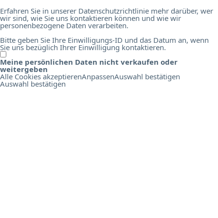
Erfahren Sie in unserer Datenschutzrichtlinie mehr darüber, wer
wir sind, wie Sie uns kontaktieren können und wie wir
personenbezogene Daten verarbeiten.
Bitte geben Sie Ihre Einwilligungs-ID und das Datum an, wenn
Sie uns bezüglich Ihrer Einwilligung kontaktieren.
Meine persönlichen Daten nicht verkaufen oder
O
weitergeben
n
Alle Cookies akzeptieren
Anpassen
Auswahl bestätigen
l
Auswahl bestätigen
i
n
e
B
i
r
d
s
E
d
u
c
a
t