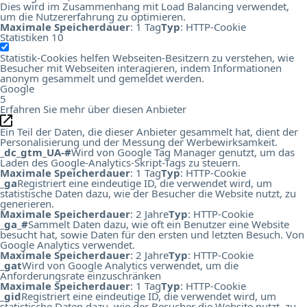
Dies wird im Zusammenhang mit Load Balancing verwendet,
um die Nutzererfahrung zu optimieren.
Maximale Speicherdauer
: 1 Tag
Typ
: HTTP-Cookie
Statistiken
10
Statistik-Cookies helfen Webseiten-Besitzern zu verstehen, wie
Besucher mit Webseiten interagieren, indem Informationen
anonym gesammelt und gemeldet werden.
Google
5
Erfahren Sie mehr über diesen Anbieter
Ein Teil der Daten, die dieser Anbieter gesammelt hat, dient der
Personalisierung und der Messung der Werbewirksamkeit.
_dc_gtm_UA-#
Wird von Google Tag Manager genutzt, um das
Laden des Google-Analytics-Skript-Tags zu steuern.
Maximale Speicherdauer
: 1 Tag
Typ
: HTTP-Cookie
_ga
Registriert eine eindeutige ID, die verwendet wird, um
statistische Daten dazu, wie der Besucher die Website nutzt, zu
generieren.
Maximale Speicherdauer
: 2 Jahre
Typ
: HTTP-Cookie
_ga_#
Sammelt Daten dazu, wie oft ein Benutzer eine Website
besucht hat, sowie Daten für den ersten und letzten Besuch. Von
Google Analytics verwendet.
Maximale Speicherdauer
: 2 Jahre
Typ
: HTTP-Cookie
_gat
Wird von Google Analytics verwendet, um die
Anforderungsrate einzuschränken
Maximale Speicherdauer
: 1 Tag
Typ
: HTTP-Cookie
_gid
Registriert eine eindeutige ID, die verwendet wird, um
statistische Daten dazu, wie der Besucher die Website nutzt, zu