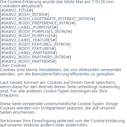
Die Cookie-Erklärung wurde das letzte Mal am 7/5/26 von
Cookiebot
aktualisiert
[#IABV2_TITLE#]
[#IABV2_BODY_INTRO#]
[#IABV2_BODY_LEGITIMATE_INTEREST_INTRO#]
[#IABV2_BODY_PREFERENCE_INTRO#]
[#IABV2_LABEL_PURPOSES#]
[#IABV2_BODY_PURPOSES_INTRO#]
[#IABV2_BODY_PURPOSES#]
[#IABV2_LABEL_FEATURES#]
[#IABV2_BODY_FEATURES_INTRO#]
[#IABV2_BODY_FEATURES#]
[#IABV2_LABEL_PARTNERS#]
[#IABV2_BODY_PARTNERS_INTRO#]
[#IABV2_BODY_PARTNERS#]
Über Cookies
Cookies sind kleine Textdateien, die von Webseiten verwendet
werden, um die Benutzererfahrung effizienter zu gestalten.
Laut Gesetz können wir Cookies auf Ihrem Gerät speichern,
wenn diese für den Betrieb dieser Seite unbedingt notwendig
sind. Für alle anderen Cookie-Typen benötigen wir Ihre
Erlaubnis.
Diese Seite verwendet unterschiedliche Cookie-Typen. Einige
Cookies werden von Drittparteien platziert, die auf unseren
Seiten erscheinen.
Sie können Ihre Einwilligung jederzeit von der Cookie-Erklärung
auf unserer Website ändern oder widerrufen.