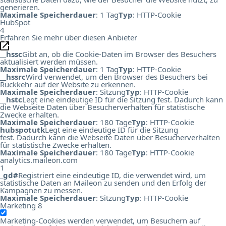
generieren.
Maximale Speicherdauer
: 1 Tag
Typ
: HTTP-Cookie
HubSpot
4
Erfahren Sie mehr über diesen Anbieter
__hssc
Gibt an, ob die Cookie-Daten im Browser des Besuchers
aktualisiert werden müssen.
Maximale Speicherdauer
: 1 Tag
Typ
: HTTP-Cookie
__hssrc
Wird verwendet, um den Browser des Besuchers bei
Rückkehr auf der Website zu erkennen.
Maximale Speicherdauer
: Sitzung
Typ
: HTTP-Cookie
__hstc
Legt eine eindeutige ID für die Sitzung fest. Dadurch kann
die Webseite Daten über Besucherverhalten für statistische
Zwecke erhalten.
Maximale Speicherdauer
: 180 Tage
Typ
: HTTP-Cookie
hubspotutk
Legt eine eindeutige ID für die Sitzung
fest. Dadurch kann die Webseite Daten über Besucherverhalten
für statistische Zwecke erhalten.
Maximale Speicherdauer
: 180 Tage
Typ
: HTTP-Cookie
analytics.maileon.com
1
_gd#
Registriert eine eindeutige ID, die verwendet wird, um
statistische Daten an Maileon zu senden und den Erfolg der
Kampagnen zu messen.
Maximale Speicherdauer
: Sitzung
Typ
: HTTP-Cookie
Marketing
8
Marketing-Cookies werden verwendet, um Besuchern auf