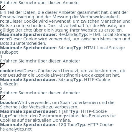
Erfahren Sie mehr über diesen Anbieter
Ein Teil der Daten, die dieser Anbieter gesammelt hat, dient der
Personalisierung und der Messung der Werbewirksamkeit.
rc::a
Dieser Cookie wird verwendet, um zwischen Menschen und
Bots zu unterscheiden. Dies ist vorteilhaft für die Website, um
gültige Berichte über die Nutzung Ihrer Website zu erstellen.
Maximale Speicherdauer
: Beständig
Typ
: HTML Local Storage
rc::c
Dieser Cookie wird verwendet, um zwischen Menschen und
Bots zu unterscheiden.
Maximale Speicherdauer
: Sitzung
Typ
: HTML Local Storage
HubSpot
1
Erfahren Sie mehr über diesen Anbieter
cookietest
Dieses Cookie wird benutzt, um zu bestimmen, ob
der Besucher die Cookie-Einverständnis-Box akzeptiert hat.
Maximale Speicherdauer
: Sitzung
Typ
: HTTP-Cookie
LinkedIn
2
Erfahren Sie mehr über diesen Anbieter
bcookie
Wird verwendet, um Spam zu erkennen und die
Sicherheit der Webseite zu verbessern.
Maximale Speicherdauer
: 1 Jahr
Typ
: HTTP-Cookie
li_gc
Speichert den Zustimmungsstatus des Benutzers für
Cookies auf der aktuellen Domäne.
Maximale Speicherdauer
: 180 Tage
Typ
: HTTP-Cookie
hs-analytics.net