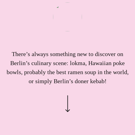
e
B
r
a
n
c
h
e
n
r
There’s always something new to discover on
e
Berlin’s culinary scene: lokma, Hawaiian poke
p
o
bowls, probably the best ramen soup in the world,
r
or simply Berlin’s doner kebab!
t
Ö
s
t
e
r
r
e
i
c