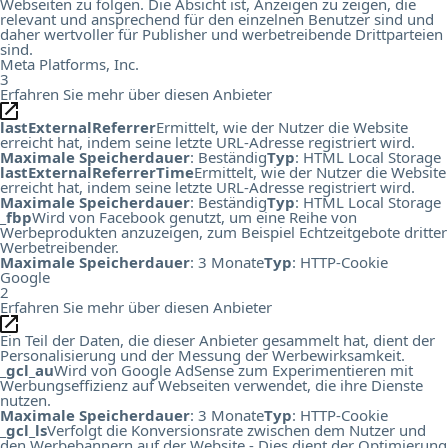
Webseiten zu folgen. Die Absicht ist, Anzeigen zu zeigen, die
relevant und ansprechend für den einzelnen Benutzer sind und
daher wertvoller für Publisher und werbetreibende Drittparteien
sind.
Meta Platforms, Inc.
3
Erfahren Sie mehr über diesen Anbieter
lastExternalReferrer
Ermittelt, wie der Nutzer die Website
erreicht hat, indem seine letzte URL-Adresse registriert wird.
Maximale Speicherdauer
: Beständig
Typ
: HTML Local Storage
lastExternalReferrerTime
Ermittelt, wie der Nutzer die Website
erreicht hat, indem seine letzte URL-Adresse registriert wird.
Maximale Speicherdauer
: Beständig
Typ
: HTML Local Storage
_fbp
Wird von Facebook genutzt, um eine Reihe von
Werbeprodukten anzuzeigen, zum Beispiel Echtzeitgebote dritter
Werbetreibender.
Maximale Speicherdauer
: 3 Monate
Typ
: HTTP-Cookie
Google
2
Erfahren Sie mehr über diesen Anbieter
Ein Teil der Daten, die dieser Anbieter gesammelt hat, dient der
Personalisierung und der Messung der Werbewirksamkeit.
_gcl_au
Wird von Google AdSense zum Experimentieren mit
Werbungseffizienz auf Webseiten verwendet, die ihre Dienste
nutzen.
Maximale Speicherdauer
: 3 Monate
Typ
: HTTP-Cookie
_gcl_ls
Verfolgt die Konversionsrate zwischen dem Nutzer und
den Werbebannern auf der Website - Dies dient der Optimierung