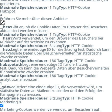
generieren.
Maximale Speicherdauer
: 1 Tag
Typ
: HTTP-Cookie
HubSpot
4
Erfahren Sie mehr über diesen Anbieter
__hssc
Gibt an, ob die Cookie-Daten im Browser des Besuchers
aktualisiert werden müssen.
Maximale Speicherdauer
: 1 Tag
Typ
: HTTP-Cookie
__hssrc
Wird verwendet, um den Browser des Besuchers bei
Rückkehr auf der Website zu erkennen.
Maximale Speicherdauer
: Sitzung
Typ
: HTTP-Cookie
__hstc
Legt eine eindeutige ID für die Sitzung fest. Dadurch kann
die Webseite Daten über Besucherverhalten für statistische
Zwecke erhalten.
Maximale Speicherdauer
: 180 Tage
Typ
: HTTP-Cookie
hubspotutk
Legt eine eindeutige ID für die Sitzung
fest. Dadurch kann die Webseite Daten über Besucherverhalten
für statistische Zwecke erhalten.
Maximale Speicherdauer
: 180 Tage
Typ
: HTTP-Cookie
analytics.maileon.com
1
_gd#
Registriert eine eindeutige ID, die verwendet wird, um
statistische Daten an Maileon zu senden und den Erfolg der
Kampagnen zu messen.
Maximale Speicherdauer
: Sitzung
Typ
: HTTP-Cookie
Marketing
8
Marketing-Cookies werden verwendet, um Besuchern auf