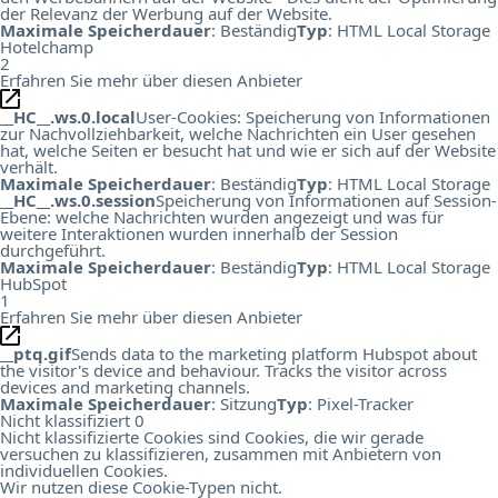
der Relevanz der Werbung auf der Website.
Maximale Speicherdauer
: Beständig
Typ
: HTML Local Storage
Hotelchamp
2
Erfahren Sie mehr über diesen Anbieter
__HC__.ws.0.local
User-Cookies: Speicherung von Informationen
zur Nachvollziehbarkeit, welche Nachrichten ein User gesehen
hat, welche Seiten er besucht hat und wie er sich auf der Website
verhält.
Maximale Speicherdauer
: Beständig
Typ
: HTML Local Storage
__HC__.ws.0.session
Speicherung von Informationen auf Session-
Ebene: welche Nachrichten wurden angezeigt und was für
weitere Interaktionen wurden innerhalb der Session
durchgeführt.
Maximale Speicherdauer
: Beständig
Typ
: HTML Local Storage
HubSpot
1
Erfahren Sie mehr über diesen Anbieter
__ptq.gif
Sends data to the marketing platform Hubspot about
the visitor's device and behaviour. Tracks the visitor across
devices and marketing channels.
Maximale Speicherdauer
: Sitzung
Typ
: Pixel-Tracker
Nicht klassifiziert
0
Nicht klassifizierte Cookies sind Cookies, die wir gerade
versuchen zu klassifizieren, zusammen mit Anbietern von
individuellen Cookies.
Wir nutzen diese Cookie-Typen nicht.