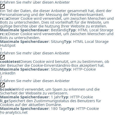
Erfahren Sie mehr über diesen Anbieter
Ein Teil der Daten, die dieser Anbieter gesammelt hat, dient der
Personalisierung und der Messung der Werbewirksamkeit.
rc::a
Dieser Cookie wird verwendet, um zwischen Menschen und
Bots zu unterscheiden. Dies ist vorteilhaft für die Website, um
gültige Berichte über die Nutzung Ihrer Website zu erstellen.
Maximale Speicherdauer
: Beständig
Typ
: HTML Local Storage
rc::c
Dieser Cookie wird verwendet, um zwischen Menschen und
Bots zu unterscheiden.
Maximale Speicherdauer
: Sitzung
Typ
: HTML Local Storage
HubSpot
1
Erfahren Sie mehr über diesen Anbieter
cookietest
Dieses Cookie wird benutzt, um zu bestimmen, ob
der Besucher die Cookie-Einverständnis-Box akzeptiert hat.
Maximale Speicherdauer
: Sitzung
Typ
: HTTP-Cookie
LinkedIn
2
Erfahren Sie mehr über diesen Anbieter
bcookie
Wird verwendet, um Spam zu erkennen und die
Sicherheit der Webseite zu verbessern.
Maximale Speicherdauer
: 1 Jahr
Typ
: HTTP-Cookie
li_gc
Speichert den Zustimmungsstatus des Benutzers für
Cookies auf der aktuellen Domäne.
Maximale Speicherdauer
: 180 Tage
Typ
: HTTP-Cookie
hs-analytics.net