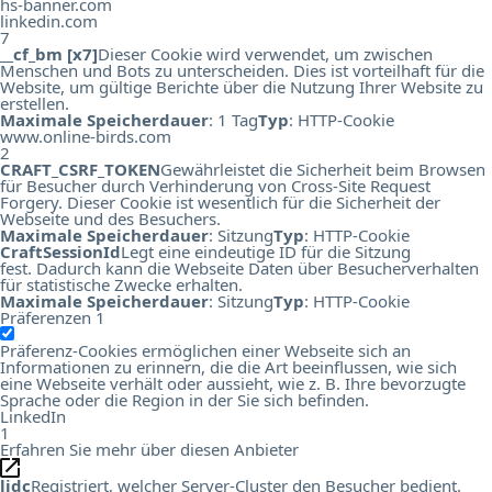
hs-banner.com
linkedin.com
7
__cf_bm [x7]
Dieser Cookie wird verwendet, um zwischen
Menschen und Bots zu unterscheiden. Dies ist vorteilhaft für die
Website, um gültige Berichte über die Nutzung Ihrer Website zu
erstellen.
Maximale Speicherdauer
: 1 Tag
Typ
: HTTP-Cookie
www.online-birds.com
2
CRAFT_CSRF_TOKEN
Gewährleistet die Sicherheit beim Browsen
für Besucher durch Verhinderung von Cross-Site Request
Forgery. Dieser Cookie ist wesentlich für die Sicherheit der
Webseite und des Besuchers.
Maximale Speicherdauer
: Sitzung
Typ
: HTTP-Cookie
CraftSessionId
Legt eine eindeutige ID für die Sitzung
fest. Dadurch kann die Webseite Daten über Besucherverhalten
für statistische Zwecke erhalten.
Maximale Speicherdauer
: Sitzung
Typ
: HTTP-Cookie
Präferenzen
1
Präferenz-Cookies ermöglichen einer Webseite sich an
Informationen zu erinnern, die die Art beeinflussen, wie sich
eine Webseite verhält oder aussieht, wie z. B. Ihre bevorzugte
Sprache oder die Region in der Sie sich befinden.
LinkedIn
1
Erfahren Sie mehr über diesen Anbieter
lidc
Registriert, welcher Server-Cluster den Besucher bedient.