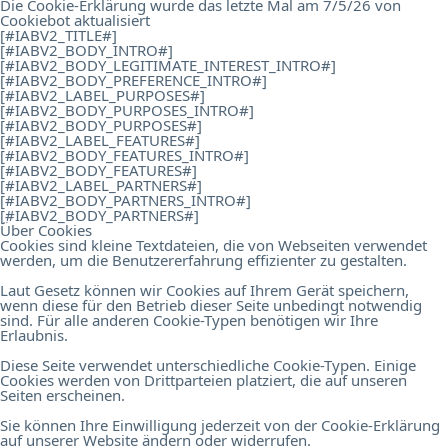
Die Cookie-Erklärung wurde das letzte Mal am 7/5/26 von
Cookiebot
aktualisiert
[#IABV2_TITLE#]
[#IABV2_BODY_INTRO#]
[#IABV2_BODY_LEGITIMATE_INTEREST_INTRO#]
[#IABV2_BODY_PREFERENCE_INTRO#]
[#IABV2_LABEL_PURPOSES#]
[#IABV2_BODY_PURPOSES_INTRO#]
[#IABV2_BODY_PURPOSES#]
[#IABV2_LABEL_FEATURES#]
[#IABV2_BODY_FEATURES_INTRO#]
[#IABV2_BODY_FEATURES#]
[#IABV2_LABEL_PARTNERS#]
[#IABV2_BODY_PARTNERS_INTRO#]
[#IABV2_BODY_PARTNERS#]
Über Cookies
Cookies sind kleine Textdateien, die von Webseiten verwendet
werden, um die Benutzererfahrung effizienter zu gestalten.
Laut Gesetz können wir Cookies auf Ihrem Gerät speichern,
wenn diese für den Betrieb dieser Seite unbedingt notwendig
sind. Für alle anderen Cookie-Typen benötigen wir Ihre
Erlaubnis.
Diese Seite verwendet unterschiedliche Cookie-Typen. Einige
Cookies werden von Drittparteien platziert, die auf unseren
Seiten erscheinen.
Sie können Ihre Einwilligung jederzeit von der Cookie-Erklärung
auf unserer Website ändern oder widerrufen.