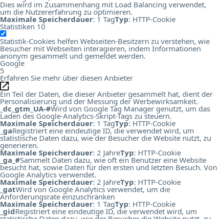
Dies wird im Zusammenhang mit Load Balancing verwendet,
um die Nutzererfahrung zu optimieren.
Maximale Speicherdauer
: 1 Tag
Typ
: HTTP-Cookie
Statistiken
10
Statistik-Cookies helfen Webseiten-Besitzern zu verstehen, wie
Besucher mit Webseiten interagieren, indem Informationen
anonym gesammelt und gemeldet werden.
Google
5
Erfahren Sie mehr über diesen Anbieter
Ein Teil der Daten, die dieser Anbieter gesammelt hat, dient der
Personalisierung und der Messung der Werbewirksamkeit.
_dc_gtm_UA-#
Wird von Google Tag Manager genutzt, um das
Laden des Google-Analytics-Skript-Tags zu steuern.
Maximale Speicherdauer
: 1 Tag
Typ
: HTTP-Cookie
_ga
Registriert eine eindeutige ID, die verwendet wird, um
statistische Daten dazu, wie der Besucher die Website nutzt, zu
generieren.
Maximale Speicherdauer
: 2 Jahre
Typ
: HTTP-Cookie
_ga_#
Sammelt Daten dazu, wie oft ein Benutzer eine Website
besucht hat, sowie Daten für den ersten und letzten Besuch. Von
Google Analytics verwendet.
Maximale Speicherdauer
: 2 Jahre
Typ
: HTTP-Cookie
_gat
Wird von Google Analytics verwendet, um die
Anforderungsrate einzuschränken
Maximale Speicherdauer
: 1 Tag
Typ
: HTTP-Cookie
_gid
Registriert eine eindeutige ID, die verwendet wird, um
statistische Daten dazu, wie der Besucher die Website nutzt, zu