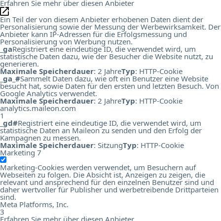
Erfahren Sie mehr über diesen Anbieter
Ein Teil der von diesem Anbieter erhobenen Daten dient der
Personalisierung sowie der Messung der Werbewirksamkeit. Der
Anbieter kann IP-Adressen für die Erfolgsmessung und
Personalisierung von Werbung nutzen.
_ga
Registriert eine eindeutige ID, die verwendet wird, um
statistische Daten dazu, wie der Besucher die Website nutzt, zu
generieren.
Maximale Speicherdauer
: 2 Jahre
Typ
: HTTP-Cookie
_ga_#
Sammelt Daten dazu, wie oft ein Benutzer eine Website
besucht hat, sowie Daten für den ersten und letzten Besuch. Von
Google Analytics verwendet.
Maximale Speicherdauer
: 2 Jahre
Typ
: HTTP-Cookie
analytics.maileon.com
1
_gd#
Registriert eine eindeutige ID, die verwendet wird, um
statistische Daten an Maileon zu senden und den Erfolg der
Kampagnen zu messen.
Maximale Speicherdauer
: Sitzung
Typ
: HTTP-Cookie
Marketing
7
Marketing-Cookies werden verwendet, um Besuchern auf
Webseiten zu folgen. Die Absicht ist, Anzeigen zu zeigen, die
relevant und ansprechend für den einzelnen Benutzer sind und
daher wertvoller für Publisher und werbetreibende Drittparteien
sind.
Meta Platforms, Inc.
3
Erfahren Sie mehr über diesen Anbieter