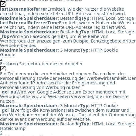
lastExternalReferrer
Ermittelt, wie der Nutzer die Website
erreicht hat, indem seine letzte URL-Adresse registriert wird.
Maximale Speicherdauer
: Beständig
Typ
: HTML Local Storage
lastExternalReferrerTime
Ermittelt, wie der Nutzer die Website
erreicht hat, indem seine letzte URL-Adresse registriert wird.
Maximale Speicherdauer
: Beständig
Typ
: HTML Local Storage
_fbp
Wird von Facebook genutzt, um eine Reihe von
Werbeprodukten anzuzeigen, zum Beispiel Echtzeitgebote dritter
Werbetreibender.
Maximale Speicherdauer
: 3 Monate
Typ
: HTTP-Cookie
Google
2
Erfahren Sie mehr über diesen Anbieter
Ein Teil der von diesem Anbieter erhobenen Daten dient der
Personalisierung sowie der Messung der Werbewirksamkeit. Der
Anbieter kann IP-Adressen für die Erfolgsmessung und
Personalisierung von Werbung nutzen.
_gcl_au
Wird von Google AdSense zum Experimentieren mit
Werbungseffizienz auf Webseiten verwendet, die ihre Dienste
nutzen.
Maximale Speicherdauer
: 3 Monate
Typ
: HTTP-Cookie
_gcl_ls
Verfolgt die Konversionsrate zwischen dem Nutzer und
den Werbebannern auf der Website - Dies dient der Optimierung
der Relevanz der Werbung auf der Website.
Maximale Speicherdauer
: Beständig
Typ
: HTML Local Storage
Hotelchamp
2