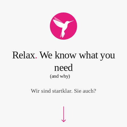
l
S
c
o
r
e
Relax
.
We know what you
need
(and why)
Wir sind startklar. Sie auch?