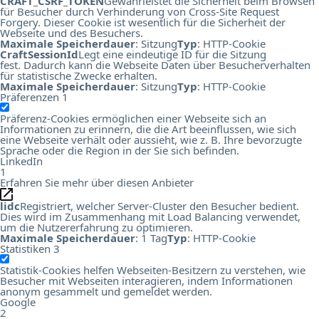
CRAFT_CSRF_TOKEN
Gewährleistet die Sicherheit beim Browsen
für Besucher durch Verhinderung von Cross-Site Request
Forgery. Dieser Cookie ist wesentlich für die Sicherheit der
Webseite und des Besuchers.
Maximale Speicherdauer
: Sitzung
Typ
: HTTP-Cookie
CraftSessionId
Legt eine eindeutige ID für die Sitzung
fest. Dadurch kann die Webseite Daten über Besucherverhalten
für statistische Zwecke erhalten.
Maximale Speicherdauer
: Sitzung
Typ
: HTTP-Cookie
Präferenzen
1
Präferenz-Cookies ermöglichen einer Webseite sich an
Informationen zu erinnern, die die Art beeinflussen, wie sich
eine Webseite verhält oder aussieht, wie z. B. Ihre bevorzugte
Sprache oder die Region in der Sie sich befinden.
LinkedIn
1
Erfahren Sie mehr über diesen Anbieter
lidc
Registriert, welcher Server-Cluster den Besucher bedient.
Dies wird im Zusammenhang mit Load Balancing verwendet,
um die Nutzererfahrung zu optimieren.
Maximale Speicherdauer
: 1 Tag
Typ
: HTTP-Cookie
Statistiken
3
Statistik-Cookies helfen Webseiten-Besitzern zu verstehen, wie
Besucher mit Webseiten interagieren, indem Informationen
anonym gesammelt und gemeldet werden.
Google
2