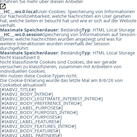
Erfahren Sie mehr über diesen Anbieter
__HC__.ws.0.local
User-Cookies: Speicherung von Informationen
zur Nachvollziehbarkeit, welche Nachrichten ein User gesehen
hat, welche Seiten er besucht hat und wie er sich auf der Website
verhält.
Maximale Speicherdauer
: Beständig
Typ
: HTML Local Storage
__HC__.ws.0.session
Speicherung von Informationen auf Session-
Ebene: welche Nachrichten wurden angezeigt und was für
weitere Interaktionen wurden innerhalb der Session
durchgeführt.
Maximale Speicherdauer
: Beständig
Typ
: HTML Local Storage
Nicht klassifiziert
0
Nicht klassifizierte Cookies sind Cookies, die wir gerade
versuchen zu klassifizieren, zusammen mit Anbietern von
individuellen Cookies.
Wir nutzen diese Cookie-Typen nicht.
Die Cookie-Erklärung wurde das letzte Mal am 8/6/26 von
Cookiebot
aktualisiert
[#IABV2_TITLE#]
[#IABV2_BODY_INTRO#]
[#IABV2_BODY_LEGITIMATE_INTEREST_INTRO#]
[#IABV2_BODY_PREFERENCE_INTRO#]
[#IABV2_LABEL_PURPOSES#]
[#IABV2_BODY_PURPOSES_INTRO#]
[#IABV2_BODY_PURPOSES#]
[#IABV2_LABEL_FEATURES#]
[#IABV2_BODY_FEATURES_INTRO#]
[#IABV2_BODY_FEATURES#]
[#IABV2_LABEL_PARTNERS#]