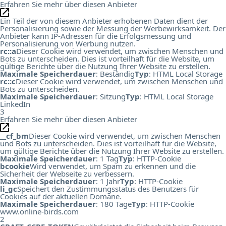
Erfahren Sie mehr über diesen Anbieter
Ein Teil der von diesem Anbieter erhobenen Daten dient der
Personalisierung sowie der Messung der Werbewirksamkeit. Der
Anbieter kann IP-Adressen für die Erfolgsmessung und
Personalisierung von Werbung nutzen.
rc::a
Dieser Cookie wird verwendet, um zwischen Menschen und
Bots zu unterscheiden. Dies ist vorteilhaft für die Website, um
gültige Berichte über die Nutzung Ihrer Website zu erstellen.
Maximale Speicherdauer
: Beständig
Typ
: HTML Local Storage
rc::c
Dieser Cookie wird verwendet, um zwischen Menschen und
Bots zu unterscheiden.
Maximale Speicherdauer
: Sitzung
Typ
: HTML Local Storage
LinkedIn
3
Erfahren Sie mehr über diesen Anbieter
__cf_bm
Dieser Cookie wird verwendet, um zwischen Menschen
und Bots zu unterscheiden. Dies ist vorteilhaft für die Website,
um gültige Berichte über die Nutzung Ihrer Website zu erstellen.
Maximale Speicherdauer
: 1 Tag
Typ
: HTTP-Cookie
bcookie
Wird verwendet, um Spam zu erkennen und die
Sicherheit der Webseite zu verbessern.
Maximale Speicherdauer
: 1 Jahr
Typ
: HTTP-Cookie
li_gc
Speichert den Zustimmungsstatus des Benutzers für
Cookies auf der aktuellen Domäne.
Maximale Speicherdauer
: 180 Tage
Typ
: HTTP-Cookie
www.online-birds.com
2