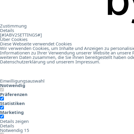
.
Kontakt
Zustimmung
Details
[#IABV2SETTINGS#]
Über Cookies
Diese Webseite verwendet Cookies
Wir verwenden Cookies, um Inhalte und Anzeigen zu personalisie
Informationen zu Ihrer Verwendung unserer Website an unsere P
Online Birds Education
Hotel Digital Score
weiteren Daten zusammen, die Sie ihnen bereitgestellt haben od
Datenschutzerklärung
und unserem
Impressum
.
Einwilligungsauswahl
Notwendig
Präferenzen
Statistiken
Marketing
Details zeigen
Details
Notwendig
15