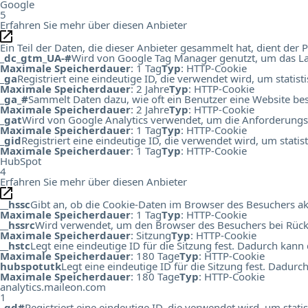
Google
5
Erfahren Sie mehr über diesen Anbieter
Ein Teil der Daten, die dieser Anbieter gesammelt hat, dient de
_dc_gtm_UA-#
Wird von Google Tag Manager genutzt, um das Lad
Maximale Speicherdauer
: 1 Tag
Typ
: HTTP-Cookie
_ga
Registriert eine eindeutige ID, die verwendet wird, um statis
Maximale Speicherdauer
: 2 Jahre
Typ
: HTTP-Cookie
_ga_#
Sammelt Daten dazu, wie oft ein Benutzer eine Website bes
Maximale Speicherdauer
: 2 Jahre
Typ
: HTTP-Cookie
_gat
Wird von Google Analytics verwendet, um die Anforderungs
Maximale Speicherdauer
: 1 Tag
Typ
: HTTP-Cookie
_gid
Registriert eine eindeutige ID, die verwendet wird, um stati
Maximale Speicherdauer
: 1 Tag
Typ
: HTTP-Cookie
HubSpot
4
Erfahren Sie mehr über diesen Anbieter
__hssc
Gibt an, ob die Cookie-Daten im Browser des Besuchers ak
Maximale Speicherdauer
: 1 Tag
Typ
: HTTP-Cookie
__hssrc
Wird verwendet, um den Browser des Besuchers bei Rück
Maximale Speicherdauer
: Sitzung
Typ
: HTTP-Cookie
__hstc
Legt eine eindeutige ID für die Sitzung fest. Dadurch kann
Maximale Speicherdauer
: 180 Tage
Typ
: HTTP-Cookie
hubspotutk
Legt eine eindeutige ID für die Sitzung fest. Dadur
Maximale Speicherdauer
: 180 Tage
Typ
: HTTP-Cookie
analytics.maileon.com
1
_gd#
Registriert eine eindeutige ID, die verwendet wird, um st