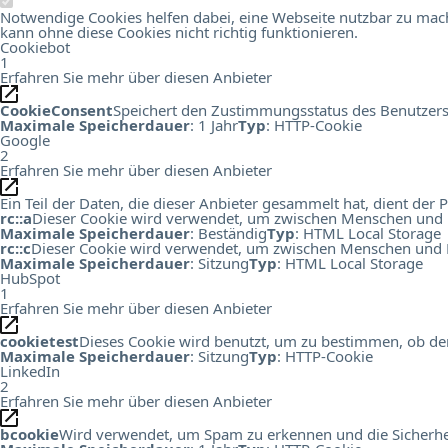
Notwendige Cookies helfen dabei, eine Webseite nutzbar zu mach
kann ohne diese Cookies nicht richtig funktionieren.
Cookiebot
1
Erfahren Sie mehr über diesen Anbieter
CookieConsent
Speichert den Zustimmungsstatus des Benutzers
Maximale Speicherdauer
: 1 Jahr
Typ
: HTTP-Cookie
Google
2
Erfahren Sie mehr über diesen Anbieter
Ein Teil der Daten, die dieser Anbieter gesammelt hat, dient de
rc::a
Dieser Cookie wird verwendet, um zwischen Menschen und Bots
Maximale Speicherdauer
: Beständig
Typ
: HTML Local Storage
rc::c
Dieser Cookie wird verwendet, um zwischen Menschen und B
Maximale Speicherdauer
: Sitzung
Typ
: HTML Local Storage
HubSpot
1
Erfahren Sie mehr über diesen Anbieter
cookietest
Dieses Cookie wird benutzt, um zu bestimmen, ob der
Maximale Speicherdauer
: Sitzung
Typ
: HTTP-Cookie
LinkedIn
2
Erfahren Sie mehr über diesen Anbieter
bcookie
Wird verwendet, um Spam zu erkennen und die Sicherhei