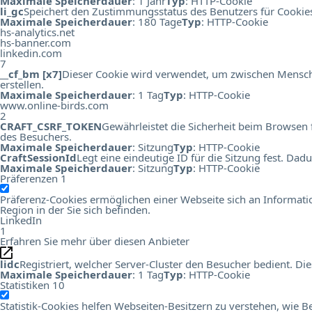
Maximale Speicherdauer
: 1 Jahr
Typ
: HTTP-Cookie
li_gc
Speichert den Zustimmungsstatus des Benutzers für Cookie
Maximale Speicherdauer
: 180 Tage
Typ
: HTTP-Cookie
hs-analytics.net
hs-banner.com
linkedin.com
7
__cf_bm [x7]
Dieser Cookie wird verwendet, um zwischen Menschen
erstellen.
Maximale Speicherdauer
: 1 Tag
Typ
: HTTP-Cookie
www.online-birds.com
2
CRAFT_CSRF_TOKEN
Gewährleistet die Sicherheit beim Browsen 
des Besuchers.
Maximale Speicherdauer
: Sitzung
Typ
: HTTP-Cookie
CraftSessionId
Legt eine eindeutige ID für die Sitzung fest. Da
Maximale Speicherdauer
: Sitzung
Typ
: HTTP-Cookie
Präferenzen
1
Präferenz-Cookies ermöglichen einer Webseite sich an Information
Region in der Sie sich befinden.
LinkedIn
1
Erfahren Sie mehr über diesen Anbieter
lidc
Registriert, welcher Server-Cluster den Besucher bedient. 
Maximale Speicherdauer
: 1 Tag
Typ
: HTTP-Cookie
Statistiken
10
Statistik-Cookies helfen Webseiten-Besitzern zu verstehen, wi