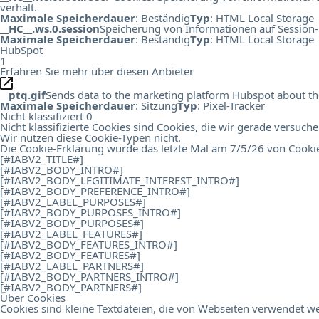
verhält.
Maximale Speicherdauer
: Beständig
Typ
: HTML Local Storage
__HC__.ws.0.session
Speicherung von Informationen auf Session-
Maximale Speicherdauer
: Beständig
Typ
: HTML Local Storage
HubSpot
1
Erfahren Sie mehr über diesen Anbieter
__ptq.gif
Sends data to the marketing platform Hubspot about the 
Maximale Speicherdauer
: Sitzung
Typ
: Pixel-Tracker
Nicht klassifiziert
0
Nicht klassifizierte Cookies sind Cookies, die wir gerade versuch
Wir nutzen diese Cookie-Typen nicht.
Die Cookie-Erklärung wurde das letzte Mal am 7/5/26 von
Cooki
[#IABV2_TITLE#]
[#IABV2_BODY_INTRO#]
[#IABV2_BODY_LEGITIMATE_INTEREST_INTRO#]
[#IABV2_BODY_PREFERENCE_INTRO#]
[#IABV2_LABEL_PURPOSES#]
[#IABV2_BODY_PURPOSES_INTRO#]
[#IABV2_BODY_PURPOSES#]
[#IABV2_LABEL_FEATURES#]
[#IABV2_BODY_FEATURES_INTRO#]
[#IABV2_BODY_FEATURES#]
[#IABV2_LABEL_PARTNERS#]
[#IABV2_BODY_PARTNERS_INTRO#]
[#IABV2_BODY_PARTNERS#]
Über Cookies
Cookies sind kleine Textdateien, die von Webseiten verwendet we