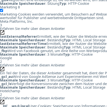
Maximale Speicherdauer
: Sitzung
Typ
: HTTP-Cookie
Marketing
8
Marketing-Cookies werden verwendet, um Besuchern auf Webseiten
wertvoller für Publisher und werbetreibende Drittparteien sind.
Meta Platforms, Inc.
3
Erfahren Sie mehr über diesen Anbieter
lastExternalReferrer
Ermittelt, wie der Nutzer die Website errei
Maximale Speicherdauer
: Beständig
Typ
: HTML Local Storage
lastExternalReferrerTime
Ermittelt, wie der Nutzer die Website
Maximale Speicherdauer
: Beständig
Typ
: HTML Local Storage
_fbp
Wird von Facebook genutzt, um eine Reihe von Werbeprodukt
Maximale Speicherdauer
: 3 Monate
Typ
: HTTP-Cookie
Google
2
Erfahren Sie mehr über diesen Anbieter
Ein Teil der Daten, die dieser Anbieter gesammelt hat, dient de
_gcl_au
Wird von Google AdSense zum Experimentieren mit Werbu
Maximale Speicherdauer
: 3 Monate
Typ
: HTTP-Cookie
_gcl_ls
Verfolgt die Konversionsrate zwischen dem Nutzer und de
Maximale Speicherdauer
: Beständig
Typ
: HTML Local Storage
Hotelchamp
2
Erfahren Sie mehr über diesen Anbieter
__HC__.ws.0.local
User-Cookies: Speicherung von Informationen zu