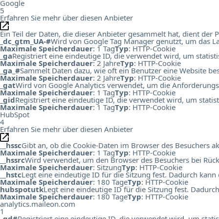
Google
5
Erfahren Sie mehr über diesen Anbieter
Ein Teil der Daten, die dieser Anbieter gesammelt hat, dient de
_dc_gtm_UA-#
Wird von Google Tag Manager genutzt, um das Lad
Maximale Speicherdauer
: 1 Tag
Typ
: HTTP-Cookie
_ga
Registriert eine eindeutige ID, die verwendet wird, um statis
Maximale Speicherdauer
: 2 Jahre
Typ
: HTTP-Cookie
_ga_#
Sammelt Daten dazu, wie oft ein Benutzer eine Website bes
Maximale Speicherdauer
: 2 Jahre
Typ
: HTTP-Cookie
_gat
Wird von Google Analytics verwendet, um die Anforderungs
Maximale Speicherdauer
: 1 Tag
Typ
: HTTP-Cookie
_gid
Registriert eine eindeutige ID, die verwendet wird, um stati
Maximale Speicherdauer
: 1 Tag
Typ
: HTTP-Cookie
HubSpot
4
Erfahren Sie mehr über diesen Anbieter
__hssc
Gibt an, ob die Cookie-Daten im Browser des Besuchers ak
Maximale Speicherdauer
: 1 Tag
Typ
: HTTP-Cookie
__hssrc
Wird verwendet, um den Browser des Besuchers bei Rück
Maximale Speicherdauer
: Sitzung
Typ
: HTTP-Cookie
__hstc
Legt eine eindeutige ID für die Sitzung fest. Dadurch kann
Maximale Speicherdauer
: 180 Tage
Typ
: HTTP-Cookie
hubspotutk
Legt eine eindeutige ID für die Sitzung fest. Dadur
Maximale Speicherdauer
: 180 Tage
Typ
: HTTP-Cookie
analytics.maileon.com
1
_gd#
Registriert eine eindeutige ID, die verwendet wird, um st