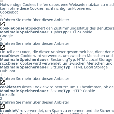
Notwendige Cookies helfen dabei, eine Webseite nutzbar zu mach
kann ohne diese Cookies nicht richtig funktionieren.
Cookiebot
1
Erfahren Sie mehr über diesen Anbieter
CookieConsent
Speichert den Zustimmungsstatus des Benutzers
Maximale Speicherdauer
: 1 Jahr
Typ
: HTTP-Cookie
Google
2
Erfahren Sie mehr über diesen Anbieter
Ein Teil der Daten, die dieser Anbieter gesammelt hat, dient de
rc::a
Dieser Cookie wird verwendet, um zwischen Menschen und Bots
Maximale Speicherdauer
: Beständig
Typ
: HTML Local Storage
rc::c
Dieser Cookie wird verwendet, um zwischen Menschen und B
Maximale Speicherdauer
: Sitzung
Typ
: HTML Local Storage
HubSpot
1
Erfahren Sie mehr über diesen Anbieter
cookietest
Dieses Cookie wird benutzt, um zu bestimmen, ob der
Maximale Speicherdauer
: Sitzung
Typ
: HTTP-Cookie
LinkedIn
2
Erfahren Sie mehr über diesen Anbieter
bcookie
Wird verwendet, um Spam zu erkennen und die Sicherhei