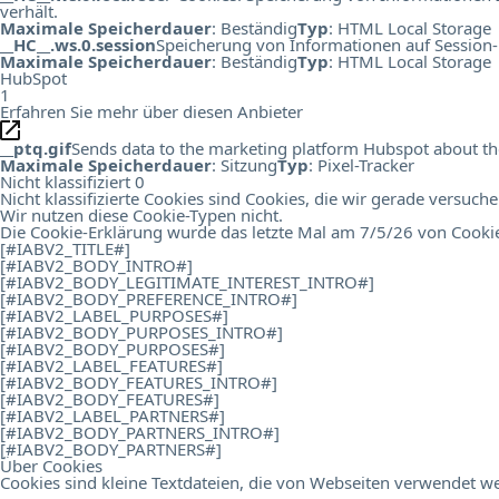
verhält.
Maximale Speicherdauer
: Beständig
Typ
: HTML Local Storage
__HC__.ws.0.session
Speicherung von Informationen auf Session-
Maximale Speicherdauer
: Beständig
Typ
: HTML Local Storage
HubSpot
1
Erfahren Sie mehr über diesen Anbieter
__ptq.gif
Sends data to the marketing platform Hubspot about the 
Maximale Speicherdauer
: Sitzung
Typ
: Pixel-Tracker
Nicht klassifiziert
0
Nicht klassifizierte Cookies sind Cookies, die wir gerade versuch
Wir nutzen diese Cookie-Typen nicht.
Die Cookie-Erklärung wurde das letzte Mal am 7/5/26 von
Cooki
[#IABV2_TITLE#]
[#IABV2_BODY_INTRO#]
[#IABV2_BODY_LEGITIMATE_INTEREST_INTRO#]
[#IABV2_BODY_PREFERENCE_INTRO#]
[#IABV2_LABEL_PURPOSES#]
[#IABV2_BODY_PURPOSES_INTRO#]
[#IABV2_BODY_PURPOSES#]
[#IABV2_LABEL_FEATURES#]
[#IABV2_BODY_FEATURES_INTRO#]
[#IABV2_BODY_FEATURES#]
[#IABV2_LABEL_PARTNERS#]
[#IABV2_BODY_PARTNERS_INTRO#]
[#IABV2_BODY_PARTNERS#]
Über Cookies
Cookies sind kleine Textdateien, die von Webseiten verwendet we