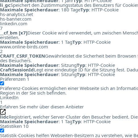
Maximale Speicherdauer
: 1 Jahr
Typ
: HTTP-Cookie
li_gc
Speichert den Zustimmungsstatus des Benutzers für Cookie
Maximale Speicherdauer
: 180 Tage
Typ
: HTTP-Cookie
hs-analytics.net
hs-banner.com
linkedin.com
7
__cf_bm [x7]
Dieser Cookie wird verwendet, um zwischen Menschen
erstellen.
Maximale Speicherdauer
: 1 Tag
Typ
: HTTP-Cookie
www.online-birds.com
2
CRAFT_CSRF_TOKEN
Gewährleistet die Sicherheit beim Browsen 
des Besuchers.
Maximale Speicherdauer
: Sitzung
Typ
: HTTP-Cookie
CraftSessionId
Legt eine eindeutige ID für die Sitzung fest. Da
Maximale Speicherdauer
: Sitzung
Typ
: HTTP-Cookie
Präferenzen
1
Präferenz-Cookies ermöglichen einer Webseite sich an Information
Region in der Sie sich befinden.
LinkedIn
1
Erfahren Sie mehr über diesen Anbieter
lidc
Registriert, welcher Server-Cluster den Besucher bedient. 
Maximale Speicherdauer
: 1 Tag
Typ
: HTTP-Cookie
Statistiken
10
Statistik-Cookies helfen Webseiten-Besitzern zu verstehen, wi