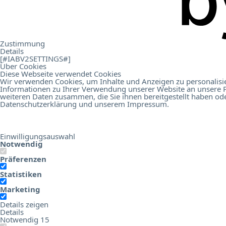
.
Kontakt
Zustimmung
Details
[#IABV2SETTINGS#]
Über Cookies
Diese Webseite verwendet Cookies
Wir verwenden Cookies, um Inhalte und Anzeigen zu personalisie
Informationen zu Ihrer Verwendung unserer Website an unsere P
Online Birds Education
Hotel Digital Score
weiteren Daten zusammen, die Sie ihnen bereitgestellt haben od
Datenschutzerklärung
und unserem
Impressum
.
Einwilligungsauswahl
Notwendig
Präferenzen
Statistiken
Marketing
Details zeigen
Details
Notwendig
15