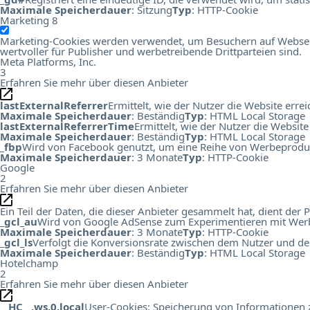
Maximale Speicherdauer
: Sitzung
Typ
: HTTP-Cookie
Marketing
8
Marketing-Cookies werden verwendet, um Besuchern auf Webseiten
wertvoller für Publisher und werbetreibende Drittparteien sind.
Meta Platforms, Inc.
3
Erfahren Sie mehr über diesen Anbieter
lastExternalReferrer
Ermittelt, wie der Nutzer die Website errei
Maximale Speicherdauer
: Beständig
Typ
: HTML Local Storage
lastExternalReferrerTime
Ermittelt, wie der Nutzer die Website
Maximale Speicherdauer
: Beständig
Typ
: HTML Local Storage
_fbp
Wird von Facebook genutzt, um eine Reihe von Werbeprodukt
Maximale Speicherdauer
: 3 Monate
Typ
: HTTP-Cookie
Google
2
Erfahren Sie mehr über diesen Anbieter
Ein Teil der Daten, die dieser Anbieter gesammelt hat, dient de
_gcl_au
Wird von Google AdSense zum Experimentieren mit Werbu
Maximale Speicherdauer
: 3 Monate
Typ
: HTTP-Cookie
_gcl_ls
Verfolgt die Konversionsrate zwischen dem Nutzer und de
Maximale Speicherdauer
: Beständig
Typ
: HTML Local Storage
Hotelchamp
2
Erfahren Sie mehr über diesen Anbieter
__HC__.ws.0.local
User-Cookies: Speicherung von Informationen zu