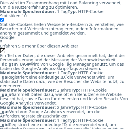
Dies wird im Zusammenhang mit Load Balancing verwendet,
um die Nutzererfahrung zu optimieren.
Maximale Speicherdauer
: 1 Tag
Typ
: HTTP-Cookie
Statistiken
10
Statistik-Cookies helfen Webseiten-Besitzern zu verstehen, wie
Besucher mit Webseiten interagieren, indem Informationen
anonym gesammelt und gemeldet werden.
Google
5
Erfahren Sie mehr über diesen Anbieter
Ein Teil der Daten, die dieser Anbieter gesammelt hat, dient der
Personalisierung und der Messung der Werbewirksamkeit.
_dc_gtm_UA-#
Wird von Google Tag Manager genutzt, um das
Laden des Google-Analytics-Skript-Tags zu steuern.
Maximale Speicherdauer
: 1 Tag
Typ
: HTTP-Cookie
_ga
Registriert eine eindeutige ID, die verwendet wird, um
statistische Daten dazu, wie der Besucher die Website nutzt, zu
generieren.
Maximale Speicherdauer
: 2 Jahre
Typ
: HTTP-Cookie
_ga_#
Sammelt Daten dazu, wie oft ein Benutzer eine Website
besucht hat, sowie Daten für den ersten und letzten Besuch. Von
Google Analytics verwendet.
Maximale Speicherdauer
: 2 Jahre
Typ
: HTTP-Cookie
_gat
Wird von Google Analytics verwendet, um die
Anforderungsrate einzuschränken
Maximale Speicherdauer
: 1 Tag
Typ
: HTTP-Cookie
_gid
Registriert eine eindeutige ID, die verwendet wird, um
statistische Daten dazu, wie der Besucher die Website nutzt, zu