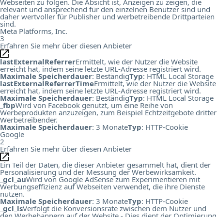
Webseiten zu folgen. Die Absicht ist, Anzeigen zu zeigen, die
relevant und ansprechend für den einzelnen Benutzer sind und
daher wertvoller für Publisher und werbetreibende Drittparteien
sind.
Meta Platforms, Inc.
3
Erfahren Sie mehr über diesen Anbieter
lastExternalReferrer
Ermittelt, wie der Nutzer die Website
erreicht hat, indem seine letzte URL-Adresse registriert wird.
Maximale Speicherdauer
: Beständig
Typ
: HTML Local Storage
lastExternalReferrerTime
Ermittelt, wie der Nutzer die Website
erreicht hat, indem seine letzte URL-Adresse registriert wird.
Maximale Speicherdauer
: Beständig
Typ
: HTML Local Storage
_fbp
Wird von Facebook genutzt, um eine Reihe von
Werbeprodukten anzuzeigen, zum Beispiel Echtzeitgebote dritter
Werbetreibender.
Maximale Speicherdauer
: 3 Monate
Typ
: HTTP-Cookie
Google
2
Erfahren Sie mehr über diesen Anbieter
Ein Teil der Daten, die dieser Anbieter gesammelt hat, dient der
Personalisierung und der Messung der Werbewirksamkeit.
_gcl_au
Wird von Google AdSense zum Experimentieren mit
Werbungseffizienz auf Webseiten verwendet, die ihre Dienste
nutzen.
Maximale Speicherdauer
: 3 Monate
Typ
: HTTP-Cookie
_gcl_ls
Verfolgt die Konversionsrate zwischen dem Nutzer und
den Werbebannern auf der Website - Dies dient der Optimierung