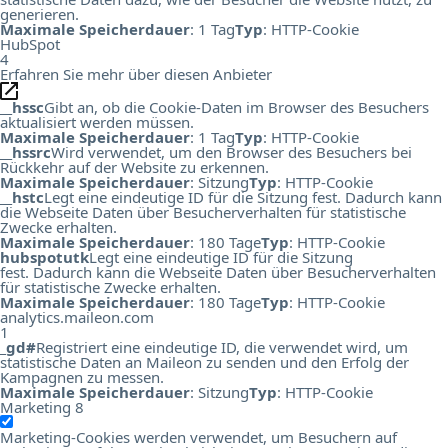
generieren.
Maximale Speicherdauer
: 1 Tag
Typ
: HTTP-Cookie
HubSpot
4
Erfahren Sie mehr über diesen Anbieter
__hssc
Gibt an, ob die Cookie-Daten im Browser des Besuchers
aktualisiert werden müssen.
Maximale Speicherdauer
: 1 Tag
Typ
: HTTP-Cookie
__hssrc
Wird verwendet, um den Browser des Besuchers bei
Rückkehr auf der Website zu erkennen.
Maximale Speicherdauer
: Sitzung
Typ
: HTTP-Cookie
__hstc
Legt eine eindeutige ID für die Sitzung fest. Dadurch kann
die Webseite Daten über Besucherverhalten für statistische
Zwecke erhalten.
Maximale Speicherdauer
: 180 Tage
Typ
: HTTP-Cookie
hubspotutk
Legt eine eindeutige ID für die Sitzung
fest. Dadurch kann die Webseite Daten über Besucherverhalten
für statistische Zwecke erhalten.
Maximale Speicherdauer
: 180 Tage
Typ
: HTTP-Cookie
analytics.maileon.com
1
_gd#
Registriert eine eindeutige ID, die verwendet wird, um
statistische Daten an Maileon zu senden und den Erfolg der
Kampagnen zu messen.
Maximale Speicherdauer
: Sitzung
Typ
: HTTP-Cookie
Marketing
8
Marketing-Cookies werden verwendet, um Besuchern auf