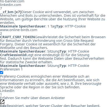
hs-banner.com
linkedin.com
7
__cf_bm [x7]
Dieser Cookie wird verwendet, um zwischen
Menschen und Bots zu unterscheiden. Dies ist vorteilhaft für die
Website, um gültige Berichte über die Nutzung Ihrer Website zu
erstellen.
Maximale Speicherdauer
: 1 Tag
Typ
: HTTP-Cookie
www.online-birds.com
2
CRAFT_CSRF_TOKEN
Gewährleistet die Sicherheit beim Browsen
für Besucher durch Verhinderung von Cross-Site Request
Forgery. Dieser Cookie ist wesentlich für die Sicherheit der
Webseite und des Besuchers.
Maximale Speicherdauer
: Sitzung
Typ
: HTTP-Cookie
CraftSessionId
Legt eine eindeutige ID für die Sitzung
fest. Dadurch kann die Webseite Daten über Besucherverhalten
für statistische Zwecke erhalten.
Maximale Speicherdauer
: Sitzung
Typ
: HTTP-Cookie
Präferenzen
1
Präferenz-Cookies ermöglichen einer Webseite sich an
Informationen zu erinnern, die die Art beeinflussen, wie sich
eine Webseite verhält oder aussieht, wie z. B. Ihre bevorzugte
Sprache oder die Region in der Sie sich befinden.
LinkedIn
1
Erfahren Sie mehr über diesen Anbieter
lidc
Registriert, welcher Server-Cluster den Besucher bedient.