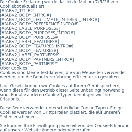
Die Cookie-Erklärung wurde das letzte Mal am 7/5/26 von
Cookiebot
aktualisiert
[#IABV2_TITLE#]
[#IABV2_BODY_INTRO#]
[#IABV2_BODY_LEGITIMATE_INTEREST_INTRO#]
[#IABV2_BODY_PREFERENCE_INTRO#]
[#IABV2_LABEL_PURPOSES#]
[#IABV2_BODY_PURPOSES_INTRO#]
[#IABV2_BODY_PURPOSES#]
[#IABV2_LABEL_FEATURES#]
[#IABV2_BODY_FEATURES_INTRO#]
[#IABV2_BODY_FEATURES#]
[#IABV2_LABEL_PARTNERS#]
[#IABV2_BODY_PARTNERS_INTRO#]
[#IABV2_BODY_PARTNERS#]
Über Cookies
Cookies sind kleine Textdateien, die von Webseiten verwendet
werden, um die Benutzererfahrung effizienter zu gestalten.
Laut Gesetz können wir Cookies auf Ihrem Gerät speichern,
wenn diese für den Betrieb dieser Seite unbedingt notwendig
sind. Für alle anderen Cookie-Typen benötigen wir Ihre
Erlaubnis.
Diese Seite verwendet unterschiedliche Cookie-Typen. Einige
Cookies werden von Drittparteien platziert, die auf unseren
Seiten erscheinen.
Sie können Ihre Einwilligung jederzeit von der Cookie-Erklärung
auf unserer Website ändern oder widerrufen.