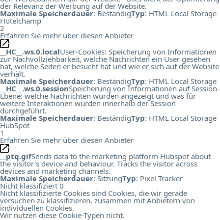
der Relevanz der Werbung auf der Website.
Maximale Speicherdauer
: Beständig
Typ
: HTML Local Storage
Hotelchamp
2
Erfahren Sie mehr über diesen Anbieter
__HC__.ws.0.local
User-Cookies: Speicherung von Informationen
zur Nachvollziehbarkeit, welche Nachrichten ein User gesehen
hat, welche Seiten er besucht hat und wie er sich auf der Website
verhält.
Maximale Speicherdauer
: Beständig
Typ
: HTML Local Storage
__HC__.ws.0.session
Speicherung von Informationen auf Session-
Ebene: welche Nachrichten wurden angezeigt und was für
weitere Interaktionen wurden innerhalb der Session
durchgeführt.
Maximale Speicherdauer
: Beständig
Typ
: HTML Local Storage
HubSpot
1
Erfahren Sie mehr über diesen Anbieter
__ptq.gif
Sends data to the marketing platform Hubspot about
the visitor's device and behaviour. Tracks the visitor across
devices and marketing channels.
Maximale Speicherdauer
: Sitzung
Typ
: Pixel-Tracker
Nicht klassifiziert
0
Nicht klassifizierte Cookies sind Cookies, die wir gerade
versuchen zu klassifizieren, zusammen mit Anbietern von
individuellen Cookies.
Wir nutzen diese Cookie-Typen nicht.