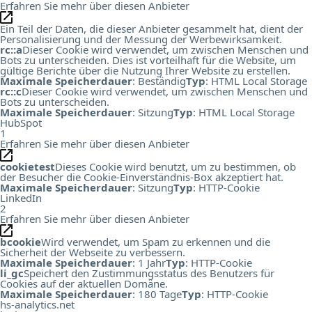
Erfahren Sie mehr über diesen Anbieter
Ein Teil der Daten, die dieser Anbieter gesammelt hat, dient der
Personalisierung und der Messung der Werbewirksamkeit.
rc::a
Dieser Cookie wird verwendet, um zwischen Menschen und
Bots zu unterscheiden. Dies ist vorteilhaft für die Website, um
gültige Berichte über die Nutzung Ihrer Website zu erstellen.
Maximale Speicherdauer
: Beständig
Typ
: HTML Local Storage
rc::c
Dieser Cookie wird verwendet, um zwischen Menschen und
Bots zu unterscheiden.
Maximale Speicherdauer
: Sitzung
Typ
: HTML Local Storage
HubSpot
1
Erfahren Sie mehr über diesen Anbieter
cookietest
Dieses Cookie wird benutzt, um zu bestimmen, ob
der Besucher die Cookie-Einverständnis-Box akzeptiert hat.
Maximale Speicherdauer
: Sitzung
Typ
: HTTP-Cookie
LinkedIn
2
Erfahren Sie mehr über diesen Anbieter
bcookie
Wird verwendet, um Spam zu erkennen und die
Sicherheit der Webseite zu verbessern.
Maximale Speicherdauer
: 1 Jahr
Typ
: HTTP-Cookie
li_gc
Speichert den Zustimmungsstatus des Benutzers für
Cookies auf der aktuellen Domäne.
Maximale Speicherdauer
: 180 Tage
Typ
: HTTP-Cookie
hs-analytics.net