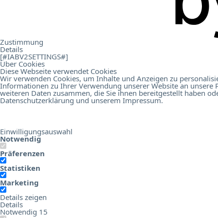
.
Kontakt
Zustimmung
Details
[#IABV2SETTINGS#]
Über Cookies
Diese Webseite verwendet Cookies
Wir verwenden Cookies, um Inhalte und Anzeigen zu personalisie
Informationen zu Ihrer Verwendung unserer Website an unsere P
Online Birds Education
Hotel Digital Score
weiteren Daten zusammen, die Sie ihnen bereitgestellt haben od
Datenschutzerklärung
und unserem
Impressum
.
Einwilligungsauswahl
Notwendig
Präferenzen
Statistiken
Marketing
Details zeigen
Details
Notwendig
15