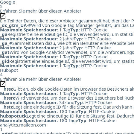
Google
5
Erfahren Sie mehr über diesen Anbieter
Ein Teil der Daten, die dieser Anbieter gesammelt hat, dient de
_dc_gtm_UA-#
Wird von Google Tag Manager genutzt, um das Lad
Maximale Speicherdauer
: 1 Tag
Typ
: HTTP-Cookie
_ga
Registriert eine eindeutige ID, die verwendet wird, um statis
Maximale Speicherdauer
: 2 Jahre
Typ
: HTTP-Cookie
_ga_#
Sammelt Daten dazu, wie oft ein Benutzer eine Website bes
Maximale Speicherdauer
: 2 Jahre
Typ
: HTTP-Cookie
_gat
Wird von Google Analytics verwendet, um die Anforderungs
Maximale Speicherdauer
: 1 Tag
Typ
: HTTP-Cookie
_gid
Registriert eine eindeutige ID, die verwendet wird, um stati
Maximale Speicherdauer
: 1 Tag
Typ
: HTTP-Cookie
HubSpot
4
Erfahren Sie mehr über diesen Anbieter
__hssc
Gibt an, ob die Cookie-Daten im Browser des Besuchers ak
Maximale Speicherdauer
: 1 Tag
Typ
: HTTP-Cookie
__hssrc
Wird verwendet, um den Browser des Besuchers bei Rück
Maximale Speicherdauer
: Sitzung
Typ
: HTTP-Cookie
__hstc
Legt eine eindeutige ID für die Sitzung fest. Dadurch kann
Maximale Speicherdauer
: 180 Tage
Typ
: HTTP-Cookie
hubspotutk
Legt eine eindeutige ID für die Sitzung fest. Dadur
Maximale Speicherdauer
: 180 Tage
Typ
: HTTP-Cookie
analytics.maileon.com
1
_gd#
Registriert eine eindeutige ID, die verwendet wird, um st