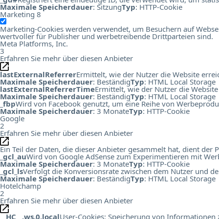
Maximale Speicherdauer
: Sitzung
Typ
: HTTP-Cookie
Marketing
8
Marketing-Cookies werden verwendet, um Besuchern auf Webseiten
wertvoller für Publisher und werbetreibende Drittparteien sind.
Meta Platforms, Inc.
3
Erfahren Sie mehr über diesen Anbieter
lastExternalReferrer
Ermittelt, wie der Nutzer die Website errei
Maximale Speicherdauer
: Beständig
Typ
: HTML Local Storage
lastExternalReferrerTime
Ermittelt, wie der Nutzer die Website
Maximale Speicherdauer
: Beständig
Typ
: HTML Local Storage
_fbp
Wird von Facebook genutzt, um eine Reihe von Werbeprodukt
Maximale Speicherdauer
: 3 Monate
Typ
: HTTP-Cookie
Google
2
Erfahren Sie mehr über diesen Anbieter
Ein Teil der Daten, die dieser Anbieter gesammelt hat, dient de
_gcl_au
Wird von Google AdSense zum Experimentieren mit Werbu
Maximale Speicherdauer
: 3 Monate
Typ
: HTTP-Cookie
_gcl_ls
Verfolgt die Konversionsrate zwischen dem Nutzer und de
Maximale Speicherdauer
: Beständig
Typ
: HTML Local Storage
Hotelchamp
2
Erfahren Sie mehr über diesen Anbieter
__HC__.ws.0.local
User-Cookies: Speicherung von Informationen zu