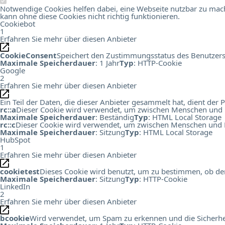
Notwendige Cookies helfen dabei, eine Webseite nutzbar zu mach
kann ohne diese Cookies nicht richtig funktionieren.
Cookiebot
1
Erfahren Sie mehr über diesen Anbieter
CookieConsent
Speichert den Zustimmungsstatus des Benutzers
Maximale Speicherdauer
: 1 Jahr
Typ
: HTTP-Cookie
Google
2
Erfahren Sie mehr über diesen Anbieter
Ein Teil der Daten, die dieser Anbieter gesammelt hat, dient de
rc::a
Dieser Cookie wird verwendet, um zwischen Menschen und Bots
Maximale Speicherdauer
: Beständig
Typ
: HTML Local Storage
rc::c
Dieser Cookie wird verwendet, um zwischen Menschen und B
Maximale Speicherdauer
: Sitzung
Typ
: HTML Local Storage
HubSpot
1
Erfahren Sie mehr über diesen Anbieter
cookietest
Dieses Cookie wird benutzt, um zu bestimmen, ob der
Maximale Speicherdauer
: Sitzung
Typ
: HTTP-Cookie
LinkedIn
2
Erfahren Sie mehr über diesen Anbieter
bcookie
Wird verwendet, um Spam zu erkennen und die Sicherhei