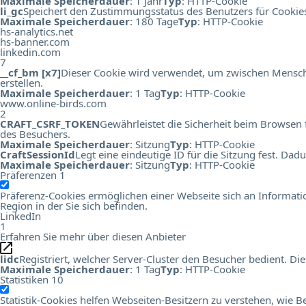
Maximale Speicherdauer
: 1 Jahr
Typ
: HTTP-Cookie
li_gc
Speichert den Zustimmungsstatus des Benutzers für Cookie
Maximale Speicherdauer
: 180 Tage
Typ
: HTTP-Cookie
hs-analytics.net
hs-banner.com
linkedin.com
7
__cf_bm [x7]
Dieser Cookie wird verwendet, um zwischen Menschen
erstellen.
Maximale Speicherdauer
: 1 Tag
Typ
: HTTP-Cookie
www.online-birds.com
2
CRAFT_CSRF_TOKEN
Gewährleistet die Sicherheit beim Browsen 
des Besuchers.
Maximale Speicherdauer
: Sitzung
Typ
: HTTP-Cookie
CraftSessionId
Legt eine eindeutige ID für die Sitzung fest. Da
Maximale Speicherdauer
: Sitzung
Typ
: HTTP-Cookie
Präferenzen
1
Präferenz-Cookies ermöglichen einer Webseite sich an Information
Region in der Sie sich befinden.
LinkedIn
1
Erfahren Sie mehr über diesen Anbieter
lidc
Registriert, welcher Server-Cluster den Besucher bedient. 
Maximale Speicherdauer
: 1 Tag
Typ
: HTTP-Cookie
Statistiken
10
Statistik-Cookies helfen Webseiten-Besitzern zu verstehen, wi