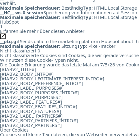
verhält.
Maximale Speicherdauer
: Beständig
Typ
: HTML Local Storage
__HC__.ws.0.session
Speicherung von Informationen auf Session-
Maximale Speicherdauer
: Beständig
Typ
: HTML Local Storage
HubSpot
1
Erfahren Sie mehr über diesen Anbieter
__ptq.gif
Sends data to the marketing platform Hubspot about the 
Maximale Speicherdauer
: Sitzung
Typ
: Pixel-Tracker
Nicht klassifiziert
0
Nicht klassifizierte Cookies sind Cookies, die wir gerade versuch
Wir nutzen diese Cookie-Typen nicht.
Die Cookie-Erklärung wurde das letzte Mal am 7/5/26 von
Cooki
[#IABV2_TITLE#]
[#IABV2_BODY_INTRO#]
[#IABV2_BODY_LEGITIMATE_INTEREST_INTRO#]
[#IABV2_BODY_PREFERENCE_INTRO#]
[#IABV2_LABEL_PURPOSES#]
[#IABV2_BODY_PURPOSES_INTRO#]
[#IABV2_BODY_PURPOSES#]
[#IABV2_LABEL_FEATURES#]
[#IABV2_BODY_FEATURES_INTRO#]
[#IABV2_BODY_FEATURES#]
[#IABV2_LABEL_PARTNERS#]
[#IABV2_BODY_PARTNERS_INTRO#]
[#IABV2_BODY_PARTNERS#]
Über Cookies
Cookies sind kleine Textdateien, die von Webseiten verwendet we