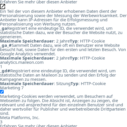
Erfahren Sie mehr über diesen Anbieter
Ein Teil der von diesem Anbieter erhobenen Daten dient der
Personalisierung sowie der Messung der Werbewirksamkeit. Der
Anbieter kann IP-Adressen für die Erfolgsmessung und
Personalisierung von Werbung nutzen.
_ga
Registriert eine eindeutige ID, die verwendet wird, um
statistische Daten dazu, wie der Besucher die Website nutzt, zu
generieren.
Maximale Speicherdauer
: 2 Jahre
Typ
: HTTP-Cookie
_ga_#
Sammelt Daten dazu, wie oft ein Benutzer eine Website
besucht hat, sowie Daten für den ersten und letzten Besuch. Von
Google Analytics verwendet.
Maximale Speicherdauer
: 2 Jahre
Typ
: HTTP-Cookie
analytics.maileon.com
1
_gd#
Registriert eine eindeutige ID, die verwendet wird, um
statistische Daten an Maileon zu senden und den Erfolg der
Kampagnen zu messen.
Maximale Speicherdauer
: Sitzung
Typ
: HTTP-Cookie
Marketing
7
Marketing-Cookies werden verwendet, um Besuchern auf
Webseiten zu folgen. Die Absicht ist, Anzeigen zu zeigen, die
relevant und ansprechend für den einzelnen Benutzer sind und
daher wertvoller für Publisher und werbetreibende Drittparteien
sind.
Meta Platforms, Inc.
3
Erfahren Sie mehr über diesen Anbieter