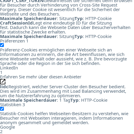
CRAFT_CSRF_TOKEN
Gewährleistet die Sicherheit beim Browsen
für Besucher durch Verhinderung von Cross-Site Request
Forgery. Dieser Cookie ist wesentlich für die Sicherheit der
Webseite und des Besuchers.
Maximale Speicherdauer
: Sitzung
Typ
: HTTP-Cookie
CraftSessionId
Legt eine eindeutige ID für die Sitzung
fest. Dadurch kann die Webseite Daten über Besucherverhalten
für statistische Zwecke erhalten.
Maximale Speicherdauer
: Sitzung
Typ
: HTTP-Cookie
Präferenzen
1
Präferenz-Cookies ermöglichen einer Webseite sich an
Informationen zu erinnern, die die Art beeinflussen, wie sich
eine Webseite verhält oder aussieht, wie z. B. Ihre bevorzugte
Sprache oder die Region in der Sie sich befinden.
LinkedIn
1
Erfahren Sie mehr über diesen Anbieter
lidc
Registriert, welcher Server-Cluster den Besucher bedient.
Dies wird im Zusammenhang mit Load Balancing verwendet,
um die Nutzererfahrung zu optimieren.
Maximale Speicherdauer
: 1 Tag
Typ
: HTTP-Cookie
Statistiken
3
Statistik-Cookies helfen Webseiten-Besitzern zu verstehen, wie
Besucher mit Webseiten interagieren, indem Informationen
anonym gesammelt und gemeldet werden.
Google
2