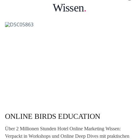
Wissen
.
O
n
l
i
n
e
B
i
r
d
s
E
d
u
c
ONLINE BIRDS EDUCATION
a
t
Über 2 Millionen Stunden Hotel Online Marketing Wissen:
i
o
Verpackt in Workshops und Online Deep Dives mit praktischen