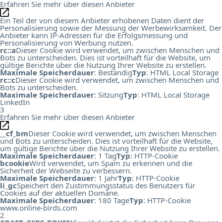
Erfahren Sie mehr über diesen Anbieter
Ein Teil der von diesem Anbieter erhobenen Daten dient der
Personalisierung sowie der Messung der Werbewirksamkeit. Der
Anbieter kann IP-Adressen für die Erfolgsmessung und
Personalisierung von Werbung nutzen.
rc::a
Dieser Cookie wird verwendet, um zwischen Menschen und
Bots zu unterscheiden. Dies ist vorteilhaft für die Website, um
gültige Berichte über die Nutzung Ihrer Website zu erstellen.
Maximale Speicherdauer
: Beständig
Typ
: HTML Local Storage
rc::c
Dieser Cookie wird verwendet, um zwischen Menschen und
Bots zu unterscheiden.
Maximale Speicherdauer
: Sitzung
Typ
: HTML Local Storage
LinkedIn
3
Erfahren Sie mehr über diesen Anbieter
__cf_bm
Dieser Cookie wird verwendet, um zwischen Menschen
und Bots zu unterscheiden. Dies ist vorteilhaft für die Website,
um gültige Berichte über die Nutzung Ihrer Website zu erstellen.
Maximale Speicherdauer
: 1 Tag
Typ
: HTTP-Cookie
bcookie
Wird verwendet, um Spam zu erkennen und die
Sicherheit der Webseite zu verbessern.
Maximale Speicherdauer
: 1 Jahr
Typ
: HTTP-Cookie
li_gc
Speichert den Zustimmungsstatus des Benutzers für
Cookies auf der aktuellen Domäne.
Maximale Speicherdauer
: 180 Tage
Typ
: HTTP-Cookie
www.online-birds.com
2