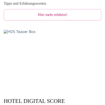
n
Tipps und Erfahrungswerten.
H
Hier mehr erfahren!
o
t
e
l
D
i
g
i
t
a
l
S
c
o
r
e
HOTEL DIGITAL SCORE