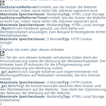
lastExternalReferrer
Ermittelt, wie der Nutzer die Website
erreicht hat, indem seine letzte URL-Adresse registriert wird.
Maximale Speicherdauer
: Beständig
Typ
: HTML Local Storage
lastExternalReferrerTime
Ermittelt, wie der Nutzer die Website
erreicht hat, indem seine letzte URL-Adresse registriert wird.
Maximale Speicherdauer
: Beständig
Typ
: HTML Local Storage
_fbp
Wird von Facebook genutzt, um eine Reihe von
Werbeprodukten anzuzeigen, zum Beispiel Echtzeitgebote dritter
Werbetreibender.
Maximale Speicherdauer
: 3 Monate
Typ
: HTTP-Cookie
Google
2
Erfahren Sie mehr über diesen Anbieter
Ein Teil der von diesem Anbieter erhobenen Daten dient der
Personalisierung sowie der Messung der Werbewirksamkeit. Der
Anbieter kann IP-Adressen für die Erfolgsmessung und
Personalisierung von Werbung nutzen.
_gcl_au
Wird von Google AdSense zum Experimentieren mit
Werbungseffizienz auf Webseiten verwendet, die ihre Dienste
nutzen.
Maximale Speicherdauer
: 3 Monate
Typ
: HTTP-Cookie
_gcl_ls
Verfolgt die Konversionsrate zwischen dem Nutzer und
den Werbebannern auf der Website - Dies dient der Optimierung
der Relevanz der Werbung auf der Website.
Maximale Speicherdauer
: Beständig
Typ
: HTML Local Storage
Hotelchamp
2