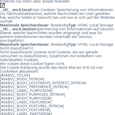
Erfahren Sie mehr über diesen Anbieter
__HC__.ws.0.local
User-Cookies: Speicherung von Informationen
zur Nachvollziehbarkeit, welche Nachrichten ein User gesehen
hat, welche Seiten er besucht hat und wie er sich auf der Website
verhält.
Maximale Speicherdauer
: Beständig
Typ
: HTML Local Storage
__HC__.ws.0.session
Speicherung von Informationen auf Session-
Ebene: welche Nachrichten wurden angezeigt und was für
weitere Interaktionen wurden innerhalb der Session
durchgeführt.
Maximale Speicherdauer
: Beständig
Typ
: HTML Local Storage
Nicht klassifiziert
0
Nicht klassifizierte Cookies sind Cookies, die wir gerade
versuchen zu klassifizieren, zusammen mit Anbietern von
individuellen Cookies.
Wir nutzen diese Cookie-Typen nicht.
Die Cookie-Erklärung wurde das letzte Mal am 8/6/26 von
Cookiebot
aktualisiert
[#IABV2_TITLE#]
[#IABV2_BODY_INTRO#]
[#IABV2_BODY_LEGITIMATE_INTEREST_INTRO#]
[#IABV2_BODY_PREFERENCE_INTRO#]
[#IABV2_LABEL_PURPOSES#]
[#IABV2_BODY_PURPOSES_INTRO#]
[#IABV2_BODY_PURPOSES#]
[#IABV2_LABEL_FEATURES#]
[#IABV2_BODY_FEATURES_INTRO#]
[#IABV2_BODY_FEATURES#]
[#IABV2_LABEL_PARTNERS#]