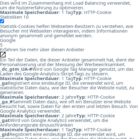
Dies wird im Zusammenhang mit Load Balancing verwendet,
um die Nutzererfahrung zu optimieren.
Maximale Speicherdauer
: 1 Tag
Typ
: HTTP-Cookie
Statistiken
10
Statistik-Cookies helfen Webseiten-Besitzern zu verstehen, wie
Besucher mit Webseiten interagieren, indem Informationen
anonym gesammelt und gemeldet werden.
Google
5
Erfahren Sie mehr über diesen Anbieter
Ein Teil der Daten, die dieser Anbieter gesammelt hat, dient der
Personalisierung und der Messung der Werbewirksamkeit.
_dc_gtm_UA-#
Wird von Google Tag Manager genutzt, um das
Laden des Google-Analytics-Skript-Tags zu steuern.
Maximale Speicherdauer
: 1 Tag
Typ
: HTTP-Cookie
_ga
Registriert eine eindeutige ID, die verwendet wird, um
statistische Daten dazu, wie der Besucher die Website nutzt, zu
generieren.
Maximale Speicherdauer
: 2 Jahre
Typ
: HTTP-Cookie
_ga_#
Sammelt Daten dazu, wie oft ein Benutzer eine Website
besucht hat, sowie Daten für den ersten und letzten Besuch. Von
Google Analytics verwendet.
Maximale Speicherdauer
: 2 Jahre
Typ
: HTTP-Cookie
_gat
Wird von Google Analytics verwendet, um die
Anforderungsrate einzuschränken
Maximale Speicherdauer
: 1 Tag
Typ
: HTTP-Cookie
_gid
Registriert eine eindeutige ID, die verwendet wird, um
statistische Daten dazu, wie der Besucher die Website nutzt, zu