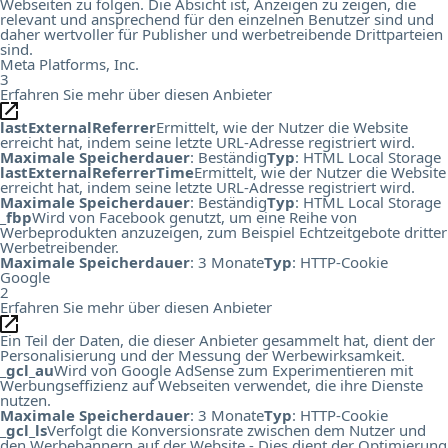
Webseiten zu folgen. Die Absicht ist, Anzeigen zu zeigen, die
relevant und ansprechend für den einzelnen Benutzer sind und
daher wertvoller für Publisher und werbetreibende Drittparteien
sind.
Meta Platforms, Inc.
3
Erfahren Sie mehr über diesen Anbieter
lastExternalReferrer
Ermittelt, wie der Nutzer die Website
erreicht hat, indem seine letzte URL-Adresse registriert wird.
Maximale Speicherdauer
: Beständig
Typ
: HTML Local Storage
lastExternalReferrerTime
Ermittelt, wie der Nutzer die Website
erreicht hat, indem seine letzte URL-Adresse registriert wird.
Maximale Speicherdauer
: Beständig
Typ
: HTML Local Storage
_fbp
Wird von Facebook genutzt, um eine Reihe von
Werbeprodukten anzuzeigen, zum Beispiel Echtzeitgebote dritter
Werbetreibender.
Maximale Speicherdauer
: 3 Monate
Typ
: HTTP-Cookie
Google
2
Erfahren Sie mehr über diesen Anbieter
Ein Teil der Daten, die dieser Anbieter gesammelt hat, dient der
Personalisierung und der Messung der Werbewirksamkeit.
_gcl_au
Wird von Google AdSense zum Experimentieren mit
Werbungseffizienz auf Webseiten verwendet, die ihre Dienste
nutzen.
Maximale Speicherdauer
: 3 Monate
Typ
: HTTP-Cookie
_gcl_ls
Verfolgt die Konversionsrate zwischen dem Nutzer und
den Werbebannern auf der Website - Dies dient der Optimierung