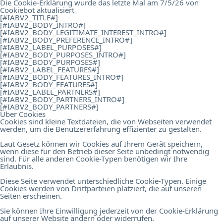
Die Cookie-Erklärung wurde das letzte Mal am 7/5/26 von
Cookiebot
aktualisiert
[#IABV2_TITLE#]
[#IABV2_BODY_INTRO#]
[#IABV2_BODY_LEGITIMATE_INTEREST_INTRO#]
[#IABV2_BODY_PREFERENCE_INTRO#]
[#IABV2_LABEL_PURPOSES#]
[#IABV2_BODY_PURPOSES_INTRO#]
[#IABV2_BODY_PURPOSES#]
[#IABV2_LABEL_FEATURES#]
[#IABV2_BODY_FEATURES_INTRO#]
[#IABV2_BODY_FEATURES#]
[#IABV2_LABEL_PARTNERS#]
[#IABV2_BODY_PARTNERS_INTRO#]
[#IABV2_BODY_PARTNERS#]
Über Cookies
Cookies sind kleine Textdateien, die von Webseiten verwendet
werden, um die Benutzererfahrung effizienter zu gestalten.
Laut Gesetz können wir Cookies auf Ihrem Gerät speichern,
wenn diese für den Betrieb dieser Seite unbedingt notwendig
sind. Für alle anderen Cookie-Typen benötigen wir Ihre
Erlaubnis.
Diese Seite verwendet unterschiedliche Cookie-Typen. Einige
Cookies werden von Drittparteien platziert, die auf unseren
Seiten erscheinen.
Sie können Ihre Einwilligung jederzeit von der Cookie-Erklärung
auf unserer Website ändern oder widerrufen.