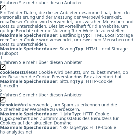
Erfahren Sie mehr über diesen Anbieter
Ein Teil der Daten, die dieser Anbieter gesammelt hat, dient der
Personalisierung und der Messung der Werbewirksamkeit.
rc::a
Dieser Cookie wird verwendet, um zwischen Menschen und
Bots zu unterscheiden. Dies ist vorteilhaft für die Website, um
gültige Berichte über die Nutzung Ihrer Website zu erstellen.
Maximale Speicherdauer
: Beständig
Typ
: HTML Local Storage
rc::c
Dieser Cookie wird verwendet, um zwischen Menschen und
Bots zu unterscheiden.
Maximale Speicherdauer
: Sitzung
Typ
: HTML Local Storage
HubSpot
1
Erfahren Sie mehr über diesen Anbieter
cookietest
Dieses Cookie wird benutzt, um zu bestimmen, ob
der Besucher die Cookie-Einverständnis-Box akzeptiert hat.
Maximale Speicherdauer
: Sitzung
Typ
: HTTP-Cookie
LinkedIn
2
Erfahren Sie mehr über diesen Anbieter
bcookie
Wird verwendet, um Spam zu erkennen und die
Sicherheit der Webseite zu verbessern.
Maximale Speicherdauer
: 1 Jahr
Typ
: HTTP-Cookie
li_gc
Speichert den Zustimmungsstatus des Benutzers für
Cookies auf der aktuellen Domäne.
Maximale Speicherdauer
: 180 Tage
Typ
: HTTP-Cookie
hs-analytics.net