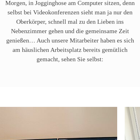
Morgen, in Jogginghose am Computer sitzen, denn
selbst bei Videokonferenzen sieht man ja nur den
Oberkörper, schnell mal zu den Lieben ins
Nebenzimmer gehen und die gemeinsame Zeit
genießen… Auch unsere Mitarbeiter haben es sich
am häuslichen Arbeitsplatz bereits gemütlich
gemacht, sehen Sie selbst:
O
n
l
i
n
e
B
i