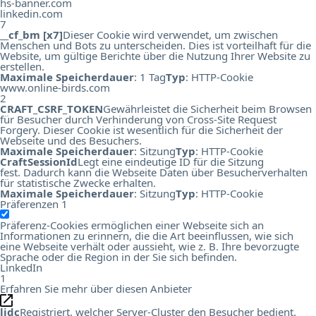
hs-banner.com
linkedin.com
7
__cf_bm [x7]
Dieser Cookie wird verwendet, um zwischen
Menschen und Bots zu unterscheiden. Dies ist vorteilhaft für die
Website, um gültige Berichte über die Nutzung Ihrer Website zu
erstellen.
Maximale Speicherdauer
: 1 Tag
Typ
: HTTP-Cookie
www.online-birds.com
2
CRAFT_CSRF_TOKEN
Gewährleistet die Sicherheit beim Browsen
für Besucher durch Verhinderung von Cross-Site Request
Forgery. Dieser Cookie ist wesentlich für die Sicherheit der
Webseite und des Besuchers.
Maximale Speicherdauer
: Sitzung
Typ
: HTTP-Cookie
CraftSessionId
Legt eine eindeutige ID für die Sitzung
fest. Dadurch kann die Webseite Daten über Besucherverhalten
für statistische Zwecke erhalten.
Maximale Speicherdauer
: Sitzung
Typ
: HTTP-Cookie
Präferenzen
1
Präferenz-Cookies ermöglichen einer Webseite sich an
Informationen zu erinnern, die die Art beeinflussen, wie sich
eine Webseite verhält oder aussieht, wie z. B. Ihre bevorzugte
Sprache oder die Region in der Sie sich befinden.
LinkedIn
1
Erfahren Sie mehr über diesen Anbieter
lidc
Registriert, welcher Server-Cluster den Besucher bedient.