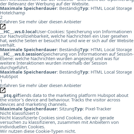
der Relevanz der Werbung auf der Website.
Maximale Speicherdauer
: Beständig
Typ
: HTML Local Storage
Hotelchamp
2
Erfahren Sie mehr über diesen Anbieter
__HC__.ws.0.local
User-Cookies: Speicherung von Informationen
zur Nachvollziehbarkeit, welche Nachrichten ein User gesehen
hat, welche Seiten er besucht hat und wie er sich auf der Website
verhält.
Maximale Speicherdauer
: Beständig
Typ
: HTML Local Storage
__HC__.ws.0.session
Speicherung von Informationen auf Session-
Ebene: welche Nachrichten wurden angezeigt und was für
weitere Interaktionen wurden innerhalb der Session
durchgeführt.
Maximale Speicherdauer
: Beständig
Typ
: HTML Local Storage
HubSpot
1
Erfahren Sie mehr über diesen Anbieter
__ptq.gif
Sends data to the marketing platform Hubspot about
the visitor's device and behaviour. Tracks the visitor across
devices and marketing channels.
Maximale Speicherdauer
: Sitzung
Typ
: Pixel-Tracker
Nicht klassifiziert
0
Nicht klassifizierte Cookies sind Cookies, die wir gerade
versuchen zu klassifizieren, zusammen mit Anbietern von
individuellen Cookies.
Wir nutzen diese Cookie-Typen nicht.