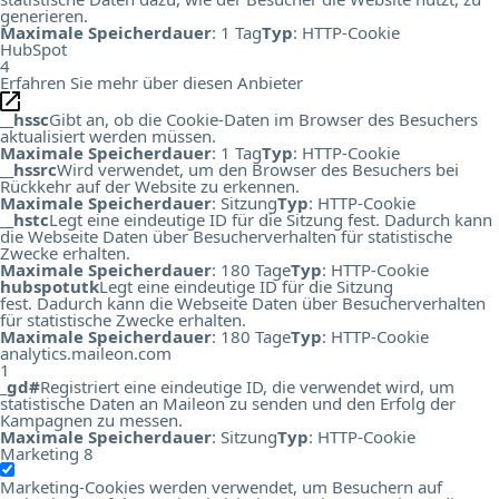
generieren.
Maximale Speicherdauer
: 1 Tag
Typ
: HTTP-Cookie
HubSpot
4
Erfahren Sie mehr über diesen Anbieter
__hssc
Gibt an, ob die Cookie-Daten im Browser des Besuchers
aktualisiert werden müssen.
Maximale Speicherdauer
: 1 Tag
Typ
: HTTP-Cookie
__hssrc
Wird verwendet, um den Browser des Besuchers bei
Rückkehr auf der Website zu erkennen.
Maximale Speicherdauer
: Sitzung
Typ
: HTTP-Cookie
__hstc
Legt eine eindeutige ID für die Sitzung fest. Dadurch kann
die Webseite Daten über Besucherverhalten für statistische
Zwecke erhalten.
Maximale Speicherdauer
: 180 Tage
Typ
: HTTP-Cookie
hubspotutk
Legt eine eindeutige ID für die Sitzung
fest. Dadurch kann die Webseite Daten über Besucherverhalten
für statistische Zwecke erhalten.
Maximale Speicherdauer
: 180 Tage
Typ
: HTTP-Cookie
analytics.maileon.com
1
_gd#
Registriert eine eindeutige ID, die verwendet wird, um
statistische Daten an Maileon zu senden und den Erfolg der
Kampagnen zu messen.
Maximale Speicherdauer
: Sitzung
Typ
: HTTP-Cookie
Marketing
8
Marketing-Cookies werden verwendet, um Besuchern auf