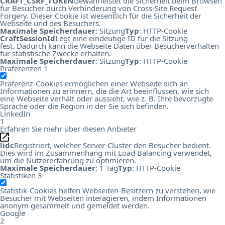
CRAFT_CSRF_TOKEN
Gewährleistet die Sicherheit beim Browsen
für Besucher durch Verhinderung von Cross-Site Request
Forgery. Dieser Cookie ist wesentlich für die Sicherheit der
Webseite und des Besuchers.
Maximale Speicherdauer
: Sitzung
Typ
: HTTP-Cookie
CraftSessionId
Legt eine eindeutige ID für die Sitzung
fest. Dadurch kann die Webseite Daten über Besucherverhalten
für statistische Zwecke erhalten.
Maximale Speicherdauer
: Sitzung
Typ
: HTTP-Cookie
Präferenzen
1
Präferenz-Cookies ermöglichen einer Webseite sich an
Informationen zu erinnern, die die Art beeinflussen, wie sich
eine Webseite verhält oder aussieht, wie z. B. Ihre bevorzugte
Sprache oder die Region in der Sie sich befinden.
LinkedIn
1
Erfahren Sie mehr über diesen Anbieter
lidc
Registriert, welcher Server-Cluster den Besucher bedient.
Dies wird im Zusammenhang mit Load Balancing verwendet,
um die Nutzererfahrung zu optimieren.
Maximale Speicherdauer
: 1 Tag
Typ
: HTTP-Cookie
Statistiken
3
Statistik-Cookies helfen Webseiten-Besitzern zu verstehen, wie
Besucher mit Webseiten interagieren, indem Informationen
anonym gesammelt und gemeldet werden.
Google
2