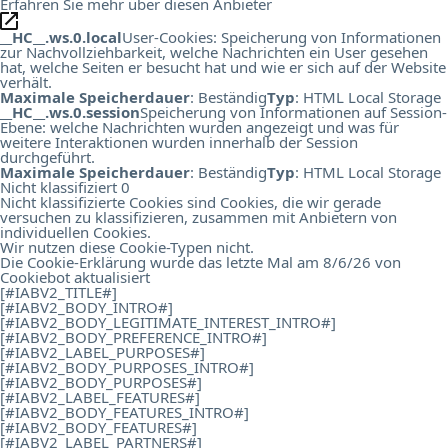
Erfahren Sie mehr über diesen Anbieter
__HC__.ws.0.local
User-Cookies: Speicherung von Informationen
zur Nachvollziehbarkeit, welche Nachrichten ein User gesehen
hat, welche Seiten er besucht hat und wie er sich auf der Website
verhält.
Maximale Speicherdauer
: Beständig
Typ
: HTML Local Storage
__HC__.ws.0.session
Speicherung von Informationen auf Session-
Ebene: welche Nachrichten wurden angezeigt und was für
weitere Interaktionen wurden innerhalb der Session
durchgeführt.
Maximale Speicherdauer
: Beständig
Typ
: HTML Local Storage
Nicht klassifiziert
0
Nicht klassifizierte Cookies sind Cookies, die wir gerade
versuchen zu klassifizieren, zusammen mit Anbietern von
individuellen Cookies.
Wir nutzen diese Cookie-Typen nicht.
Die Cookie-Erklärung wurde das letzte Mal am 8/6/26 von
Cookiebot
aktualisiert
[#IABV2_TITLE#]
[#IABV2_BODY_INTRO#]
[#IABV2_BODY_LEGITIMATE_INTEREST_INTRO#]
[#IABV2_BODY_PREFERENCE_INTRO#]
[#IABV2_LABEL_PURPOSES#]
[#IABV2_BODY_PURPOSES_INTRO#]
[#IABV2_BODY_PURPOSES#]
[#IABV2_LABEL_FEATURES#]
[#IABV2_BODY_FEATURES_INTRO#]
[#IABV2_BODY_FEATURES#]
[#IABV2_LABEL_PARTNERS#]