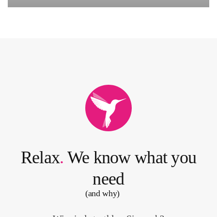
O
n
l
i
n
e
B
i
Relax
.
We know what you
r
d
need
s
E
(and why)
d
u
c