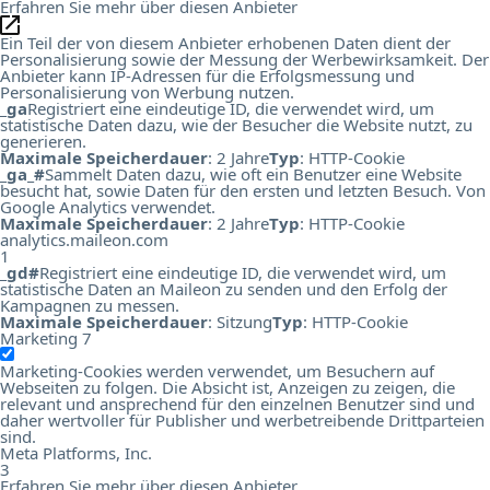
Erfahren Sie mehr über diesen Anbieter
Ein Teil der von diesem Anbieter erhobenen Daten dient der
Personalisierung sowie der Messung der Werbewirksamkeit. Der
Anbieter kann IP-Adressen für die Erfolgsmessung und
Personalisierung von Werbung nutzen.
_ga
Registriert eine eindeutige ID, die verwendet wird, um
statistische Daten dazu, wie der Besucher die Website nutzt, zu
generieren.
Maximale Speicherdauer
: 2 Jahre
Typ
: HTTP-Cookie
_ga_#
Sammelt Daten dazu, wie oft ein Benutzer eine Website
besucht hat, sowie Daten für den ersten und letzten Besuch. Von
Google Analytics verwendet.
Maximale Speicherdauer
: 2 Jahre
Typ
: HTTP-Cookie
analytics.maileon.com
1
_gd#
Registriert eine eindeutige ID, die verwendet wird, um
statistische Daten an Maileon zu senden und den Erfolg der
Kampagnen zu messen.
Maximale Speicherdauer
: Sitzung
Typ
: HTTP-Cookie
Marketing
7
Marketing-Cookies werden verwendet, um Besuchern auf
Webseiten zu folgen. Die Absicht ist, Anzeigen zu zeigen, die
relevant und ansprechend für den einzelnen Benutzer sind und
daher wertvoller für Publisher und werbetreibende Drittparteien
sind.
Meta Platforms, Inc.
3
Erfahren Sie mehr über diesen Anbieter