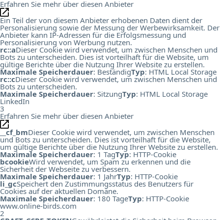
Erfahren Sie mehr über diesen Anbieter
Ein Teil der von diesem Anbieter erhobenen Daten dient der
Personalisierung sowie der Messung der Werbewirksamkeit. Der
Anbieter kann IP-Adressen für die Erfolgsmessung und
Personalisierung von Werbung nutzen.
rc::a
Dieser Cookie wird verwendet, um zwischen Menschen und
Bots zu unterscheiden. Dies ist vorteilhaft für die Website, um
gültige Berichte über die Nutzung Ihrer Website zu erstellen.
Maximale Speicherdauer
: Beständig
Typ
: HTML Local Storage
rc::c
Dieser Cookie wird verwendet, um zwischen Menschen und
Bots zu unterscheiden.
Maximale Speicherdauer
: Sitzung
Typ
: HTML Local Storage
LinkedIn
3
Erfahren Sie mehr über diesen Anbieter
__cf_bm
Dieser Cookie wird verwendet, um zwischen Menschen
und Bots zu unterscheiden. Dies ist vorteilhaft für die Website,
um gültige Berichte über die Nutzung Ihrer Website zu erstellen.
Maximale Speicherdauer
: 1 Tag
Typ
: HTTP-Cookie
bcookie
Wird verwendet, um Spam zu erkennen und die
Sicherheit der Webseite zu verbessern.
Maximale Speicherdauer
: 1 Jahr
Typ
: HTTP-Cookie
li_gc
Speichert den Zustimmungsstatus des Benutzers für
Cookies auf der aktuellen Domäne.
Maximale Speicherdauer
: 180 Tage
Typ
: HTTP-Cookie
www.online-birds.com
2