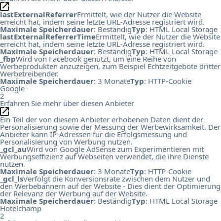
lastExternalReferrer
Ermittelt, wie der Nutzer die Website
erreicht hat, indem seine letzte URL-Adresse registriert wird.
Maximale Speicherdauer
: Beständig
Typ
: HTML Local Storage
lastExternalReferrerTime
Ermittelt, wie der Nutzer die Website
erreicht hat, indem seine letzte URL-Adresse registriert wird.
Maximale Speicherdauer
: Beständig
Typ
: HTML Local Storage
_fbp
Wird von Facebook genutzt, um eine Reihe von
Werbeprodukten anzuzeigen, zum Beispiel Echtzeitgebote dritter
Werbetreibender.
Maximale Speicherdauer
: 3 Monate
Typ
: HTTP-Cookie
Google
2
Erfahren Sie mehr über diesen Anbieter
Ein Teil der von diesem Anbieter erhobenen Daten dient der
Personalisierung sowie der Messung der Werbewirksamkeit. Der
Anbieter kann IP-Adressen für die Erfolgsmessung und
Personalisierung von Werbung nutzen.
_gcl_au
Wird von Google AdSense zum Experimentieren mit
Werbungseffizienz auf Webseiten verwendet, die ihre Dienste
nutzen.
Maximale Speicherdauer
: 3 Monate
Typ
: HTTP-Cookie
_gcl_ls
Verfolgt die Konversionsrate zwischen dem Nutzer und
den Werbebannern auf der Website - Dies dient der Optimierung
der Relevanz der Werbung auf der Website.
Maximale Speicherdauer
: Beständig
Typ
: HTML Local Storage
Hotelchamp
2