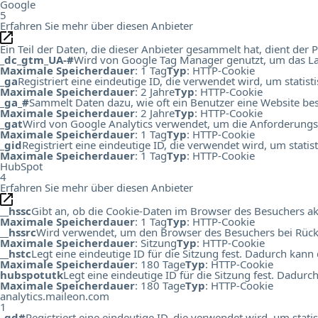
Google
5
Erfahren Sie mehr über diesen Anbieter
Ein Teil der Daten, die dieser Anbieter gesammelt hat, dient de
_dc_gtm_UA-#
Wird von Google Tag Manager genutzt, um das Lad
Maximale Speicherdauer
: 1 Tag
Typ
: HTTP-Cookie
_ga
Registriert eine eindeutige ID, die verwendet wird, um statis
Maximale Speicherdauer
: 2 Jahre
Typ
: HTTP-Cookie
_ga_#
Sammelt Daten dazu, wie oft ein Benutzer eine Website bes
Maximale Speicherdauer
: 2 Jahre
Typ
: HTTP-Cookie
_gat
Wird von Google Analytics verwendet, um die Anforderungs
Maximale Speicherdauer
: 1 Tag
Typ
: HTTP-Cookie
_gid
Registriert eine eindeutige ID, die verwendet wird, um stati
Maximale Speicherdauer
: 1 Tag
Typ
: HTTP-Cookie
HubSpot
4
Erfahren Sie mehr über diesen Anbieter
__hssc
Gibt an, ob die Cookie-Daten im Browser des Besuchers ak
Maximale Speicherdauer
: 1 Tag
Typ
: HTTP-Cookie
__hssrc
Wird verwendet, um den Browser des Besuchers bei Rück
Maximale Speicherdauer
: Sitzung
Typ
: HTTP-Cookie
__hstc
Legt eine eindeutige ID für die Sitzung fest. Dadurch kann
Maximale Speicherdauer
: 180 Tage
Typ
: HTTP-Cookie
hubspotutk
Legt eine eindeutige ID für die Sitzung fest. Dadur
Maximale Speicherdauer
: 180 Tage
Typ
: HTTP-Cookie
analytics.maileon.com
1
_gd#
Registriert eine eindeutige ID, die verwendet wird, um st