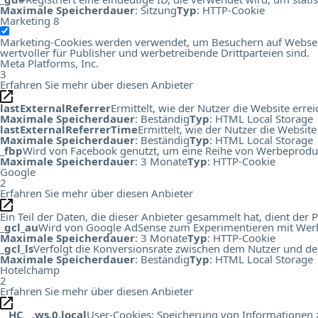
Maximale Speicherdauer
: Sitzung
Typ
: HTTP-Cookie
Marketing
8
Marketing-Cookies werden verwendet, um Besuchern auf Webseiten
wertvoller für Publisher und werbetreibende Drittparteien sind.
Meta Platforms, Inc.
3
Erfahren Sie mehr über diesen Anbieter
lastExternalReferrer
Ermittelt, wie der Nutzer die Website errei
Maximale Speicherdauer
: Beständig
Typ
: HTML Local Storage
lastExternalReferrerTime
Ermittelt, wie der Nutzer die Website
Maximale Speicherdauer
: Beständig
Typ
: HTML Local Storage
_fbp
Wird von Facebook genutzt, um eine Reihe von Werbeprodukt
Maximale Speicherdauer
: 3 Monate
Typ
: HTTP-Cookie
Google
2
Erfahren Sie mehr über diesen Anbieter
Ein Teil der Daten, die dieser Anbieter gesammelt hat, dient de
_gcl_au
Wird von Google AdSense zum Experimentieren mit Werbu
Maximale Speicherdauer
: 3 Monate
Typ
: HTTP-Cookie
_gcl_ls
Verfolgt die Konversionsrate zwischen dem Nutzer und de
Maximale Speicherdauer
: Beständig
Typ
: HTML Local Storage
Hotelchamp
2
Erfahren Sie mehr über diesen Anbieter
__HC__.ws.0.local
User-Cookies: Speicherung von Informationen zu