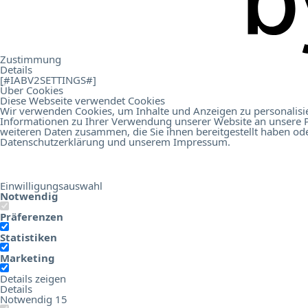
.
Contacto
Zustimmung
Details
[#IABV2SETTINGS#]
Über Cookies
Diese Webseite verwendet Cookies
Wir verwenden Cookies, um Inhalte und Anzeigen zu personalisie
Informationen zu Ihrer Verwendung unserer Website an unsere P
Online Birds Education
Hotel Digital Score Branchenrepor
weiteren Daten zusammen, die Sie ihnen bereitgestellt haben od
Datenschutzerklärung
und unserem
Impressum
.
Einwilligungsauswahl
Notwendig
Präferenzen
Statistiken
Marketing
Details zeigen
Details
Notwendig
15