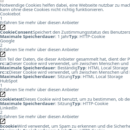
Notwendige Cookies helfen dabei, eine Webseite nutzbar zu mach
kann ohne diese Cookies nicht richtig funktionieren.
Cookiebot
1
Erfahren Sie mehr über diesen Anbieter
CookieConsent
Speichert den Zustimmungsstatus des Benutzers
Maximale Speicherdauer
: 1 Jahr
Typ
: HTTP-Cookie
Google
2
Erfahren Sie mehr über diesen Anbieter
Ein Teil der Daten, die dieser Anbieter gesammelt hat, dient de
rc::a
Dieser Cookie wird verwendet, um zwischen Menschen und Bots
Maximale Speicherdauer
: Beständig
Typ
: HTML Local Storage
rc::c
Dieser Cookie wird verwendet, um zwischen Menschen und B
Maximale Speicherdauer
: Sitzung
Typ
: HTML Local Storage
HubSpot
1
Erfahren Sie mehr über diesen Anbieter
cookietest
Dieses Cookie wird benutzt, um zu bestimmen, ob der
Maximale Speicherdauer
: Sitzung
Typ
: HTTP-Cookie
LinkedIn
2
Erfahren Sie mehr über diesen Anbieter
bcookie
Wird verwendet, um Spam zu erkennen und die Sicherhei