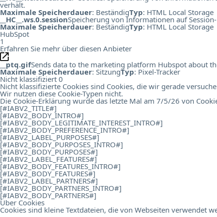
verhält.
Maximale Speicherdauer
: Beständig
Typ
: HTML Local Storage
__HC__.ws.0.session
Speicherung von Informationen auf Session-
Maximale Speicherdauer
: Beständig
Typ
: HTML Local Storage
HubSpot
1
Erfahren Sie mehr über diesen Anbieter
__ptq.gif
Sends data to the marketing platform Hubspot about the 
Maximale Speicherdauer
: Sitzung
Typ
: Pixel-Tracker
Nicht klassifiziert
0
Nicht klassifizierte Cookies sind Cookies, die wir gerade versuch
Wir nutzen diese Cookie-Typen nicht.
Die Cookie-Erklärung wurde das letzte Mal am 7/5/26 von
Cooki
[#IABV2_TITLE#]
[#IABV2_BODY_INTRO#]
[#IABV2_BODY_LEGITIMATE_INTEREST_INTRO#]
[#IABV2_BODY_PREFERENCE_INTRO#]
[#IABV2_LABEL_PURPOSES#]
[#IABV2_BODY_PURPOSES_INTRO#]
[#IABV2_BODY_PURPOSES#]
[#IABV2_LABEL_FEATURES#]
[#IABV2_BODY_FEATURES_INTRO#]
[#IABV2_BODY_FEATURES#]
[#IABV2_LABEL_PARTNERS#]
[#IABV2_BODY_PARTNERS_INTRO#]
[#IABV2_BODY_PARTNERS#]
Über Cookies
Cookies sind kleine Textdateien, die von Webseiten verwendet we