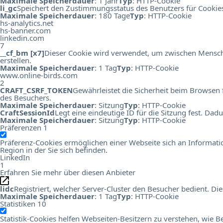
Maximale Speicherdauer
: 1 Jahr
Typ
: HTTP-Cookie
li_gc
Speichert den Zustimmungsstatus des Benutzers für Cookie
Maximale Speicherdauer
: 180 Tage
Typ
: HTTP-Cookie
hs-analytics.net
hs-banner.com
linkedin.com
7
__cf_bm [x7]
Dieser Cookie wird verwendet, um zwischen Menschen
erstellen.
Maximale Speicherdauer
: 1 Tag
Typ
: HTTP-Cookie
www.online-birds.com
2
CRAFT_CSRF_TOKEN
Gewährleistet die Sicherheit beim Browsen 
des Besuchers.
Maximale Speicherdauer
: Sitzung
Typ
: HTTP-Cookie
CraftSessionId
Legt eine eindeutige ID für die Sitzung fest. Da
Maximale Speicherdauer
: Sitzung
Typ
: HTTP-Cookie
Präferenzen
1
Präferenz-Cookies ermöglichen einer Webseite sich an Information
Region in der Sie sich befinden.
LinkedIn
1
Erfahren Sie mehr über diesen Anbieter
lidc
Registriert, welcher Server-Cluster den Besucher bedient. 
Maximale Speicherdauer
: 1 Tag
Typ
: HTTP-Cookie
Statistiken
10
Statistik-Cookies helfen Webseiten-Besitzern zu verstehen, wi