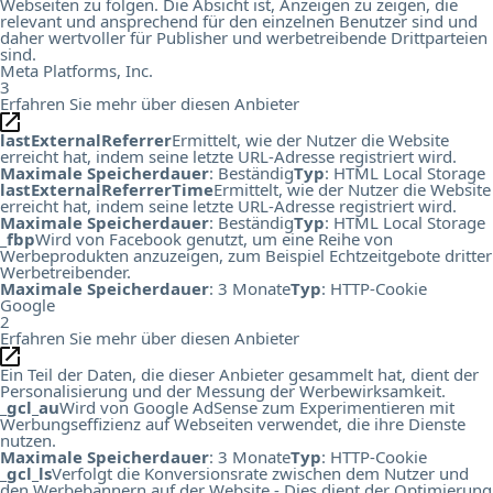
Webseiten zu folgen. Die Absicht ist, Anzeigen zu zeigen, die
relevant und ansprechend für den einzelnen Benutzer sind und
daher wertvoller für Publisher und werbetreibende Drittparteien
sind.
Meta Platforms, Inc.
3
Erfahren Sie mehr über diesen Anbieter
lastExternalReferrer
Ermittelt, wie der Nutzer die Website
erreicht hat, indem seine letzte URL-Adresse registriert wird.
Maximale Speicherdauer
: Beständig
Typ
: HTML Local Storage
lastExternalReferrerTime
Ermittelt, wie der Nutzer die Website
erreicht hat, indem seine letzte URL-Adresse registriert wird.
Maximale Speicherdauer
: Beständig
Typ
: HTML Local Storage
_fbp
Wird von Facebook genutzt, um eine Reihe von
Werbeprodukten anzuzeigen, zum Beispiel Echtzeitgebote dritter
Werbetreibender.
Maximale Speicherdauer
: 3 Monate
Typ
: HTTP-Cookie
Google
2
Erfahren Sie mehr über diesen Anbieter
Ein Teil der Daten, die dieser Anbieter gesammelt hat, dient der
Personalisierung und der Messung der Werbewirksamkeit.
_gcl_au
Wird von Google AdSense zum Experimentieren mit
Werbungseffizienz auf Webseiten verwendet, die ihre Dienste
nutzen.
Maximale Speicherdauer
: 3 Monate
Typ
: HTTP-Cookie
_gcl_ls
Verfolgt die Konversionsrate zwischen dem Nutzer und
den Werbebannern auf der Website - Dies dient der Optimierung