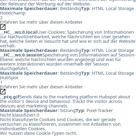
der Relevanz der Werbung auf der Website.
Maximale Speicherdauer
: Beständig
Typ
: HTML Local Storage
Hotelchamp
2
Erfahren Sie mehr über diesen Anbieter
__HC__.ws.0.local
User-Cookies: Speicherung von Informationen
zur Nachvollziehbarkeit, welche Nachrichten ein User gesehen
hat, welche Seiten er besucht hat und wie er sich auf der Website
verhält.
Maximale Speicherdauer
: Beständig
Typ
: HTML Local Storage
__HC__.ws.0.session
Speicherung von Informationen auf Session-
Ebene: welche Nachrichten wurden angezeigt und was für
weitere Interaktionen wurden innerhalb der Session
durchgeführt.
Maximale Speicherdauer
: Beständig
Typ
: HTML Local Storage
HubSpot
1
Erfahren Sie mehr über diesen Anbieter
__ptq.gif
Sends data to the marketing platform Hubspot about
the visitor's device and behaviour. Tracks the visitor across
devices and marketing channels.
Maximale Speicherdauer
: Sitzung
Typ
: Pixel-Tracker
Nicht klassifiziert
0
Nicht klassifizierte Cookies sind Cookies, die wir gerade
versuchen zu klassifizieren, zusammen mit Anbietern von
individuellen Cookies.
Wir nutzen diese Cookie-Typen nicht.