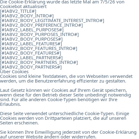
Die Cookie-Erklärung wurde das letzte Mal am 7/5/26 von
Cookiebot
aktualisiert
[#IABV2_TITLE#]
[#IABV2_BODY_INTRO#]
[#IABV2_BODY_LEGITIMATE_INTEREST_INTRO#]
[#IABV2_BODY_PREFERENCE_INTRO#]
[#IABV2_LABEL_PURPOSES#]
[#IABV2_BODY_PURPOSES_INTRO#]
[#IABV2_BODY_PURPOSES#]
[#IABV2_LABEL_FEATURES#]
[#IABV2_BODY_FEATURES_INTRO#]
[#IABV2_BODY_FEATURES#]
[#IABV2_LABEL_PARTNERS#]
[#IABV2_BODY_PARTNERS_INTRO#]
[#IABV2_BODY_PARTNERS#]
Über Cookies
Cookies sind kleine Textdateien, die von Webseiten verwendet
werden, um die Benutzererfahrung effizienter zu gestalten.
Laut Gesetz können wir Cookies auf Ihrem Gerät speichern,
wenn diese für den Betrieb dieser Seite unbedingt notwendig
sind. Für alle anderen Cookie-Typen benötigen wir Ihre
Erlaubnis.
Diese Seite verwendet unterschiedliche Cookie-Typen. Einige
Cookies werden von Drittparteien platziert, die auf unseren
Seiten erscheinen.
Sie können Ihre Einwilligung jederzeit von der Cookie-Erklärung
auf unserer Website ändern oder widerrufen.