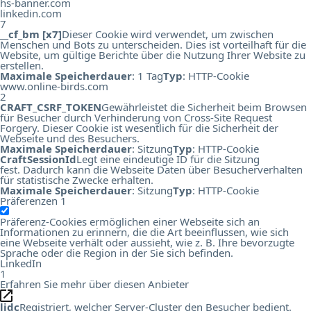
hs-banner.com
linkedin.com
7
__cf_bm [x7]
Dieser Cookie wird verwendet, um zwischen
Menschen und Bots zu unterscheiden. Dies ist vorteilhaft für die
Website, um gültige Berichte über die Nutzung Ihrer Website zu
erstellen.
Maximale Speicherdauer
: 1 Tag
Typ
: HTTP-Cookie
www.online-birds.com
2
CRAFT_CSRF_TOKEN
Gewährleistet die Sicherheit beim Browsen
für Besucher durch Verhinderung von Cross-Site Request
Forgery. Dieser Cookie ist wesentlich für die Sicherheit der
Webseite und des Besuchers.
Maximale Speicherdauer
: Sitzung
Typ
: HTTP-Cookie
CraftSessionId
Legt eine eindeutige ID für die Sitzung
fest. Dadurch kann die Webseite Daten über Besucherverhalten
für statistische Zwecke erhalten.
Maximale Speicherdauer
: Sitzung
Typ
: HTTP-Cookie
Präferenzen
1
Präferenz-Cookies ermöglichen einer Webseite sich an
Informationen zu erinnern, die die Art beeinflussen, wie sich
eine Webseite verhält oder aussieht, wie z. B. Ihre bevorzugte
Sprache oder die Region in der Sie sich befinden.
LinkedIn
1
Erfahren Sie mehr über diesen Anbieter
lidc
Registriert, welcher Server-Cluster den Besucher bedient.