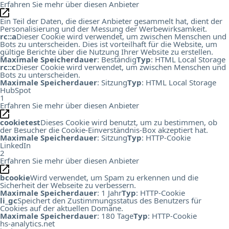
Erfahren Sie mehr über diesen Anbieter
Ein Teil der Daten, die dieser Anbieter gesammelt hat, dient der
Personalisierung und der Messung der Werbewirksamkeit.
rc::a
Dieser Cookie wird verwendet, um zwischen Menschen und
Bots zu unterscheiden. Dies ist vorteilhaft für die Website, um
gültige Berichte über die Nutzung Ihrer Website zu erstellen.
Maximale Speicherdauer
: Beständig
Typ
: HTML Local Storage
rc::c
Dieser Cookie wird verwendet, um zwischen Menschen und
Bots zu unterscheiden.
Maximale Speicherdauer
: Sitzung
Typ
: HTML Local Storage
HubSpot
1
Erfahren Sie mehr über diesen Anbieter
cookietest
Dieses Cookie wird benutzt, um zu bestimmen, ob
der Besucher die Cookie-Einverständnis-Box akzeptiert hat.
Maximale Speicherdauer
: Sitzung
Typ
: HTTP-Cookie
LinkedIn
2
Erfahren Sie mehr über diesen Anbieter
bcookie
Wird verwendet, um Spam zu erkennen und die
Sicherheit der Webseite zu verbessern.
Maximale Speicherdauer
: 1 Jahr
Typ
: HTTP-Cookie
li_gc
Speichert den Zustimmungsstatus des Benutzers für
Cookies auf der aktuellen Domäne.
Maximale Speicherdauer
: 180 Tage
Typ
: HTTP-Cookie
hs-analytics.net