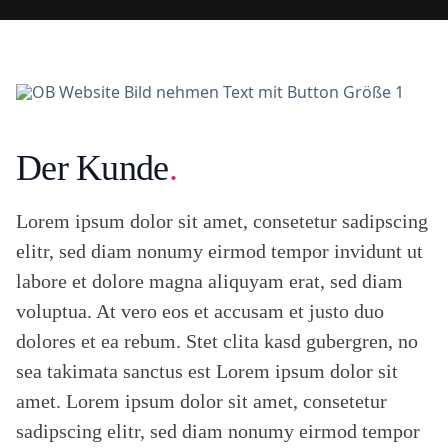
i
o
n
H
o
t
e
Der Kunde
.
l
D
i
g
Lorem ipsum dolor sit amet, consetetur sadipscing
i
elitr, sed diam nonumy eirmod tempor invidunt ut
t
a
labore et dolore magna aliquyam erat, sed diam
l
voluptua. At vero eos et accusam et justo duo
S
c
dolores et ea rebum. Stet clita kasd gubergren, no
o
r
sea takimata sanctus est Lorem ipsum dolor sit
e
amet. Lorem ipsum dolor sit amet, consetetur
B
r
sadipscing elitr, sed diam nonumy eirmod tempor
a