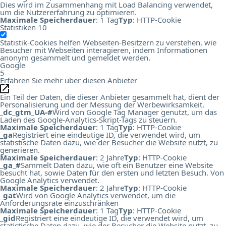
Dies wird im Zusammenhang mit Load Balancing verwendet,
um die Nutzererfahrung zu optimieren.
Maximale Speicherdauer
: 1 Tag
Typ
: HTTP-Cookie
Statistiken
10
Statistik-Cookies helfen Webseiten-Besitzern zu verstehen, wie
Besucher mit Webseiten interagieren, indem Informationen
anonym gesammelt und gemeldet werden.
Google
5
Erfahren Sie mehr über diesen Anbieter
Ein Teil der Daten, die dieser Anbieter gesammelt hat, dient der
Personalisierung und der Messung der Werbewirksamkeit.
_dc_gtm_UA-#
Wird von Google Tag Manager genutzt, um das
Laden des Google-Analytics-Skript-Tags zu steuern.
Maximale Speicherdauer
: 1 Tag
Typ
: HTTP-Cookie
_ga
Registriert eine eindeutige ID, die verwendet wird, um
statistische Daten dazu, wie der Besucher die Website nutzt, zu
generieren.
Maximale Speicherdauer
: 2 Jahre
Typ
: HTTP-Cookie
_ga_#
Sammelt Daten dazu, wie oft ein Benutzer eine Website
besucht hat, sowie Daten für den ersten und letzten Besuch. Von
Google Analytics verwendet.
Maximale Speicherdauer
: 2 Jahre
Typ
: HTTP-Cookie
_gat
Wird von Google Analytics verwendet, um die
Anforderungsrate einzuschränken
Maximale Speicherdauer
: 1 Tag
Typ
: HTTP-Cookie
_gid
Registriert eine eindeutige ID, die verwendet wird, um
statistische Daten dazu, wie der Besucher die Website nutzt, zu