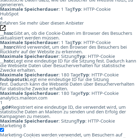
generieren.
Maximale Speicherdauer
: 1 Tag
Typ
: HTTP-Cookie
HubSpot
4
Erfahren Sie mehr über diesen Anbieter
__hssc
Gibt an, ob die Cookie-Daten im Browser des Besuchers
aktualisiert werden müssen.
Maximale Speicherdauer
: 1 Tag
Typ
: HTTP-Cookie
__hssrc
Wird verwendet, um den Browser des Besuchers bei
Rückkehr auf der Website zu erkennen.
Maximale Speicherdauer
: Sitzung
Typ
: HTTP-Cookie
__hstc
Legt eine eindeutige ID für die Sitzung fest. Dadurch kann
die Webseite Daten über Besucherverhalten für statistische
Zwecke erhalten.
Maximale Speicherdauer
: 180 Tage
Typ
: HTTP-Cookie
hubspotutk
Legt eine eindeutige ID für die Sitzung
fest. Dadurch kann die Webseite Daten über Besucherverhalten
für statistische Zwecke erhalten.
Maximale Speicherdauer
: 180 Tage
Typ
: HTTP-Cookie
analytics.maileon.com
1
_gd#
Registriert eine eindeutige ID, die verwendet wird, um
statistische Daten an Maileon zu senden und den Erfolg der
Kampagnen zu messen.
Maximale Speicherdauer
: Sitzung
Typ
: HTTP-Cookie
Marketing
8
Marketing-Cookies werden verwendet, um Besuchern auf