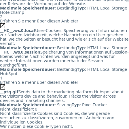
der Relevanz der Werbung auf der Website.
Maximale Speicherdauer
: Beständig
Typ
: HTML Local Storage
Hotelchamp
2
Erfahren Sie mehr über diesen Anbieter
__HC__.ws.0.local
User-Cookies: Speicherung von Informationen
zur Nachvollziehbarkeit, welche Nachrichten ein User gesehen
hat, welche Seiten er besucht hat und wie er sich auf der Website
verhält.
Maximale Speicherdauer
: Beständig
Typ
: HTML Local Storage
__HC__.ws.0.session
Speicherung von Informationen auf Session-
Ebene: welche Nachrichten wurden angezeigt und was für
weitere Interaktionen wurden innerhalb der Session
durchgeführt.
Maximale Speicherdauer
: Beständig
Typ
: HTML Local Storage
HubSpot
1
Erfahren Sie mehr über diesen Anbieter
__ptq.gif
Sends data to the marketing platform Hubspot about
the visitor's device and behaviour. Tracks the visitor across
devices and marketing channels.
Maximale Speicherdauer
: Sitzung
Typ
: Pixel-Tracker
Nicht klassifiziert
0
Nicht klassifizierte Cookies sind Cookies, die wir gerade
versuchen zu klassifizieren, zusammen mit Anbietern von
individuellen Cookies.
Wir nutzen diese Cookie-Typen nicht.