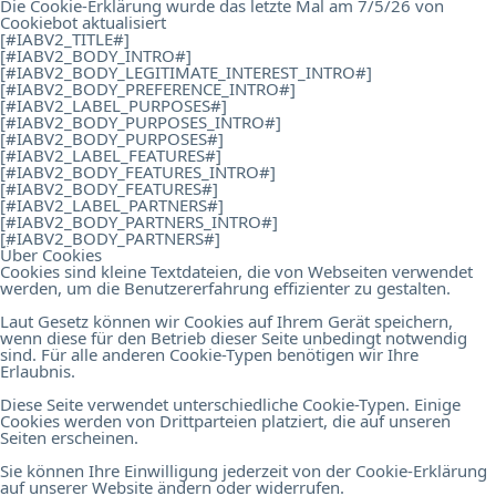
Die Cookie-Erklärung wurde das letzte Mal am 7/5/26 von
Cookiebot
aktualisiert
[#IABV2_TITLE#]
[#IABV2_BODY_INTRO#]
[#IABV2_BODY_LEGITIMATE_INTEREST_INTRO#]
[#IABV2_BODY_PREFERENCE_INTRO#]
[#IABV2_LABEL_PURPOSES#]
[#IABV2_BODY_PURPOSES_INTRO#]
[#IABV2_BODY_PURPOSES#]
[#IABV2_LABEL_FEATURES#]
[#IABV2_BODY_FEATURES_INTRO#]
[#IABV2_BODY_FEATURES#]
[#IABV2_LABEL_PARTNERS#]
[#IABV2_BODY_PARTNERS_INTRO#]
[#IABV2_BODY_PARTNERS#]
Über Cookies
Cookies sind kleine Textdateien, die von Webseiten verwendet
werden, um die Benutzererfahrung effizienter zu gestalten.
Laut Gesetz können wir Cookies auf Ihrem Gerät speichern,
wenn diese für den Betrieb dieser Seite unbedingt notwendig
sind. Für alle anderen Cookie-Typen benötigen wir Ihre
Erlaubnis.
Diese Seite verwendet unterschiedliche Cookie-Typen. Einige
Cookies werden von Drittparteien platziert, die auf unseren
Seiten erscheinen.
Sie können Ihre Einwilligung jederzeit von der Cookie-Erklärung
auf unserer Website ändern oder widerrufen.