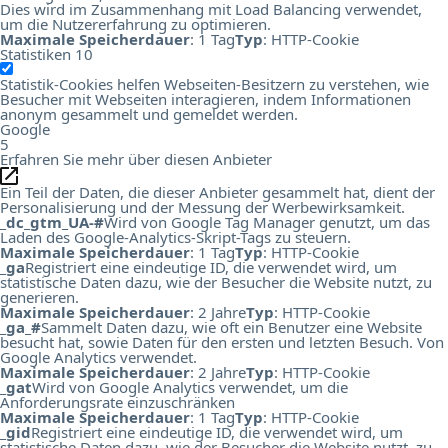
Dies wird im Zusammenhang mit Load Balancing verwendet,
um die Nutzererfahrung zu optimieren.
Maximale Speicherdauer
: 1 Tag
Typ
: HTTP-Cookie
Statistiken
10
Statistik-Cookies helfen Webseiten-Besitzern zu verstehen, wie
Besucher mit Webseiten interagieren, indem Informationen
anonym gesammelt und gemeldet werden.
Google
5
Erfahren Sie mehr über diesen Anbieter
Ein Teil der Daten, die dieser Anbieter gesammelt hat, dient der
Personalisierung und der Messung der Werbewirksamkeit.
_dc_gtm_UA-#
Wird von Google Tag Manager genutzt, um das
Laden des Google-Analytics-Skript-Tags zu steuern.
Maximale Speicherdauer
: 1 Tag
Typ
: HTTP-Cookie
_ga
Registriert eine eindeutige ID, die verwendet wird, um
statistische Daten dazu, wie der Besucher die Website nutzt, zu
generieren.
Maximale Speicherdauer
: 2 Jahre
Typ
: HTTP-Cookie
_ga_#
Sammelt Daten dazu, wie oft ein Benutzer eine Website
besucht hat, sowie Daten für den ersten und letzten Besuch. Von
Google Analytics verwendet.
Maximale Speicherdauer
: 2 Jahre
Typ
: HTTP-Cookie
_gat
Wird von Google Analytics verwendet, um die
Anforderungsrate einzuschränken
Maximale Speicherdauer
: 1 Tag
Typ
: HTTP-Cookie
_gid
Registriert eine eindeutige ID, die verwendet wird, um
statistische Daten dazu, wie der Besucher die Website nutzt, zu