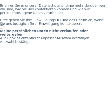
Erfahren Sie in unserer Datenschutzrichtlinie mehr darüber, wer
wir sind, wie Sie uns kontaktieren können und wie wir
personenbezogene Daten verarbeiten.
Bitte geben Sie Ihre Einwilligungs-ID und das Datum an, wenn
Sie uns bezüglich Ihrer Einwilligung kontaktieren.
Meine persönlichen Daten nicht verkaufen oder
O
weitergeben
n
Alle Cookies akzeptieren
Anpassen
Auswahl bestätigen
l
Auswahl bestätigen
i
n
e
B
i
r
d
s
E
d
u
c
a
t