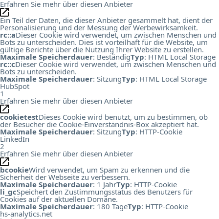
Erfahren Sie mehr über diesen Anbieter
Ein Teil der Daten, die dieser Anbieter gesammelt hat, dient der
Personalisierung und der Messung der Werbewirksamkeit.
rc::a
Dieser Cookie wird verwendet, um zwischen Menschen und
Bots zu unterscheiden. Dies ist vorteilhaft für die Website, um
gültige Berichte über die Nutzung Ihrer Website zu erstellen.
Maximale Speicherdauer
: Beständig
Typ
: HTML Local Storage
rc::c
Dieser Cookie wird verwendet, um zwischen Menschen und
Bots zu unterscheiden.
Maximale Speicherdauer
: Sitzung
Typ
: HTML Local Storage
HubSpot
1
Erfahren Sie mehr über diesen Anbieter
cookietest
Dieses Cookie wird benutzt, um zu bestimmen, ob
der Besucher die Cookie-Einverständnis-Box akzeptiert hat.
Maximale Speicherdauer
: Sitzung
Typ
: HTTP-Cookie
LinkedIn
2
Erfahren Sie mehr über diesen Anbieter
bcookie
Wird verwendet, um Spam zu erkennen und die
Sicherheit der Webseite zu verbessern.
Maximale Speicherdauer
: 1 Jahr
Typ
: HTTP-Cookie
li_gc
Speichert den Zustimmungsstatus des Benutzers für
Cookies auf der aktuellen Domäne.
Maximale Speicherdauer
: 180 Tage
Typ
: HTTP-Cookie
hs-analytics.net