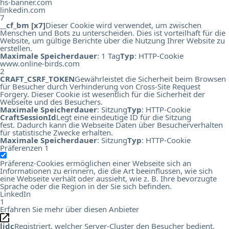
hs-banner.com
linkedin.com
7
__cf_bm [x7]
Dieser Cookie wird verwendet, um zwischen
Menschen und Bots zu unterscheiden. Dies ist vorteilhaft für die
Website, um gültige Berichte über die Nutzung Ihrer Website zu
erstellen.
Maximale Speicherdauer
: 1 Tag
Typ
: HTTP-Cookie
www.online-birds.com
2
CRAFT_CSRF_TOKEN
Gewährleistet die Sicherheit beim Browsen
für Besucher durch Verhinderung von Cross-Site Request
Forgery. Dieser Cookie ist wesentlich für die Sicherheit der
Webseite und des Besuchers.
Maximale Speicherdauer
: Sitzung
Typ
: HTTP-Cookie
CraftSessionId
Legt eine eindeutige ID für die Sitzung
fest. Dadurch kann die Webseite Daten über Besucherverhalten
für statistische Zwecke erhalten.
Maximale Speicherdauer
: Sitzung
Typ
: HTTP-Cookie
Präferenzen
1
Präferenz-Cookies ermöglichen einer Webseite sich an
Informationen zu erinnern, die die Art beeinflussen, wie sich
eine Webseite verhält oder aussieht, wie z. B. Ihre bevorzugte
Sprache oder die Region in der Sie sich befinden.
LinkedIn
1
Erfahren Sie mehr über diesen Anbieter
lidc
Registriert, welcher Server-Cluster den Besucher bedient.