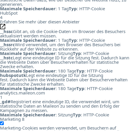
generieren.
Maximale Speicherdauer
: 1 Tag
Typ
: HTTP-Cookie
HubSpot
4
Erfahren Sie mehr über diesen Anbieter
__hssc
Gibt an, ob die Cookie-Daten im Browser des Besuchers
aktualisiert werden müssen.
Maximale Speicherdauer
: 1 Tag
Typ
: HTTP-Cookie
__hssrc
Wird verwendet, um den Browser des Besuchers bei
Rückkehr auf der Website zu erkennen.
Maximale Speicherdauer
: Sitzung
Typ
: HTTP-Cookie
__hstc
Legt eine eindeutige ID für die Sitzung fest. Dadurch kann
die Webseite Daten über Besucherverhalten für statistische
Zwecke erhalten.
Maximale Speicherdauer
: 180 Tage
Typ
: HTTP-Cookie
hubspotutk
Legt eine eindeutige ID für die Sitzung
fest. Dadurch kann die Webseite Daten über Besucherverhalten
für statistische Zwecke erhalten.
Maximale Speicherdauer
: 180 Tage
Typ
: HTTP-Cookie
analytics.maileon.com
1
_gd#
Registriert eine eindeutige ID, die verwendet wird, um
statistische Daten an Maileon zu senden und den Erfolg der
Kampagnen zu messen.
Maximale Speicherdauer
: Sitzung
Typ
: HTTP-Cookie
Marketing
8
Marketing-Cookies werden verwendet, um Besuchern auf