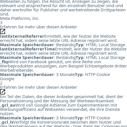
Webseiten zu folgen. Die Absicht ist, Anzeigen zu zeigen, die
relevant und ansprechend für den einzelnen Benutzer sind und
daher wertvoller für Publisher und werbetreibende Drittparteien
sind.
Meta Platforms, Inc.
3
Erfahren Sie mehr über diesen Anbieter
lastExternalReferrer
Ermittelt, wie der Nutzer die Website
erreicht hat, indem seine letzte URL-Adresse registriert wird.
Maximale Speicherdauer
: Beständig
Typ
: HTML Local Storage
lastExternalReferrerTime
Ermittelt, wie der Nutzer die Website
erreicht hat, indem seine letzte URL-Adresse registriert wird.
Maximale Speicherdauer
: Beständig
Typ
: HTML Local Storage
_fbp
Wird von Facebook genutzt, um eine Reihe von
Werbeprodukten anzuzeigen, zum Beispiel Echtzeitgebote dritter
Werbetreibender.
Maximale Speicherdauer
: 3 Monate
Typ
: HTTP-Cookie
Google
2
Erfahren Sie mehr über diesen Anbieter
Ein Teil der Daten, die dieser Anbieter gesammelt hat, dient der
Personalisierung und der Messung der Werbewirksamkeit.
_gcl_au
Wird von Google AdSense zum Experimentieren mit
Werbungseffizienz auf Webseiten verwendet, die ihre Dienste
nutzen.
Maximale Speicherdauer
: 3 Monate
Typ
: HTTP-Cookie
_gcl_ls
Verfolgt die Konversionsrate zwischen dem Nutzer und
den Werbebannern auf der Website - Dies dient der Optimierung