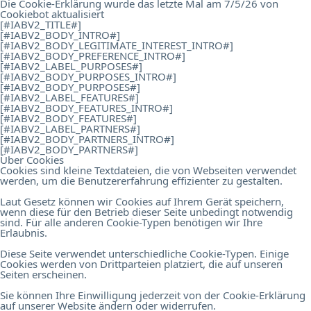
Die Cookie-Erklärung wurde das letzte Mal am 7/5/26 von
Cookiebot
aktualisiert
[#IABV2_TITLE#]
[#IABV2_BODY_INTRO#]
[#IABV2_BODY_LEGITIMATE_INTEREST_INTRO#]
[#IABV2_BODY_PREFERENCE_INTRO#]
[#IABV2_LABEL_PURPOSES#]
[#IABV2_BODY_PURPOSES_INTRO#]
[#IABV2_BODY_PURPOSES#]
[#IABV2_LABEL_FEATURES#]
[#IABV2_BODY_FEATURES_INTRO#]
[#IABV2_BODY_FEATURES#]
[#IABV2_LABEL_PARTNERS#]
[#IABV2_BODY_PARTNERS_INTRO#]
[#IABV2_BODY_PARTNERS#]
Über Cookies
Cookies sind kleine Textdateien, die von Webseiten verwendet
werden, um die Benutzererfahrung effizienter zu gestalten.
Laut Gesetz können wir Cookies auf Ihrem Gerät speichern,
wenn diese für den Betrieb dieser Seite unbedingt notwendig
sind. Für alle anderen Cookie-Typen benötigen wir Ihre
Erlaubnis.
Diese Seite verwendet unterschiedliche Cookie-Typen. Einige
Cookies werden von Drittparteien platziert, die auf unseren
Seiten erscheinen.
Sie können Ihre Einwilligung jederzeit von der Cookie-Erklärung
auf unserer Website ändern oder widerrufen.