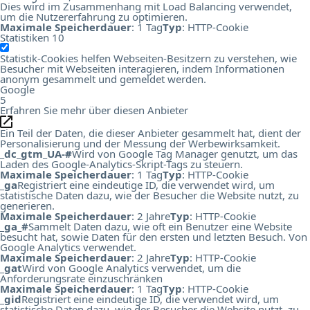
Dies wird im Zusammenhang mit Load Balancing verwendet,
um die Nutzererfahrung zu optimieren.
Maximale Speicherdauer
: 1 Tag
Typ
: HTTP-Cookie
Statistiken
10
Statistik-Cookies helfen Webseiten-Besitzern zu verstehen, wie
Besucher mit Webseiten interagieren, indem Informationen
anonym gesammelt und gemeldet werden.
Google
5
Erfahren Sie mehr über diesen Anbieter
Ein Teil der Daten, die dieser Anbieter gesammelt hat, dient der
Personalisierung und der Messung der Werbewirksamkeit.
_dc_gtm_UA-#
Wird von Google Tag Manager genutzt, um das
Laden des Google-Analytics-Skript-Tags zu steuern.
Maximale Speicherdauer
: 1 Tag
Typ
: HTTP-Cookie
_ga
Registriert eine eindeutige ID, die verwendet wird, um
statistische Daten dazu, wie der Besucher die Website nutzt, zu
generieren.
Maximale Speicherdauer
: 2 Jahre
Typ
: HTTP-Cookie
_ga_#
Sammelt Daten dazu, wie oft ein Benutzer eine Website
besucht hat, sowie Daten für den ersten und letzten Besuch. Von
Google Analytics verwendet.
Maximale Speicherdauer
: 2 Jahre
Typ
: HTTP-Cookie
_gat
Wird von Google Analytics verwendet, um die
Anforderungsrate einzuschränken
Maximale Speicherdauer
: 1 Tag
Typ
: HTTP-Cookie
_gid
Registriert eine eindeutige ID, die verwendet wird, um
statistische Daten dazu, wie der Besucher die Website nutzt, zu