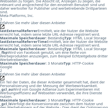
Webseiten zu folgen. Die Absicht ist, Anzeigen zu zeigen, die
relevant und ansprechend für den einzelnen Benutzer sind und
daher wertvoller für Publisher und werbetreibende Drittparteien
sind.
Meta Platforms, Inc.
3
Erfahren Sie mehr über diesen Anbieter
lastExternalReferrer
Ermittelt, wie der Nutzer die Website
erreicht hat, indem seine letzte URL-Adresse registriert wird.
Maximale Speicherdauer
: Beständig
Typ
: HTML Local Storage
lastExternalReferrerTime
Ermittelt, wie der Nutzer die Website
erreicht hat, indem seine letzte URL-Adresse registriert wird.
Maximale Speicherdauer
: Beständig
Typ
: HTML Local Storage
_fbp
Wird von Facebook genutzt, um eine Reihe von
Werbeprodukten anzuzeigen, zum Beispiel Echtzeitgebote dritter
Werbetreibender.
Maximale Speicherdauer
: 3 Monate
Typ
: HTTP-Cookie
Google
2
Erfahren Sie mehr über diesen Anbieter
Ein Teil der Daten, die dieser Anbieter gesammelt hat, dient der
Personalisierung und der Messung der Werbewirksamkeit.
_gcl_au
Wird von Google AdSense zum Experimentieren mit
Werbungseffizienz auf Webseiten verwendet, die ihre Dienste
nutzen.
Maximale Speicherdauer
: 3 Monate
Typ
: HTTP-Cookie
_gcl_ls
Verfolgt die Konversionsrate zwischen dem Nutzer und
den Werbebannern auf der Website - Dies dient der Optimierung