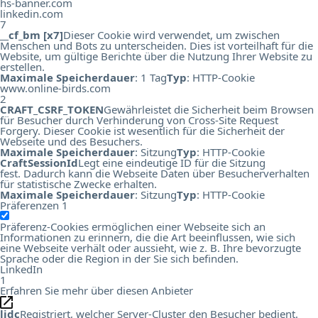
hs-banner.com
linkedin.com
7
__cf_bm [x7]
Dieser Cookie wird verwendet, um zwischen
Menschen und Bots zu unterscheiden. Dies ist vorteilhaft für die
Website, um gültige Berichte über die Nutzung Ihrer Website zu
erstellen.
Maximale Speicherdauer
: 1 Tag
Typ
: HTTP-Cookie
www.online-birds.com
2
CRAFT_CSRF_TOKEN
Gewährleistet die Sicherheit beim Browsen
für Besucher durch Verhinderung von Cross-Site Request
Forgery. Dieser Cookie ist wesentlich für die Sicherheit der
Webseite und des Besuchers.
Maximale Speicherdauer
: Sitzung
Typ
: HTTP-Cookie
CraftSessionId
Legt eine eindeutige ID für die Sitzung
fest. Dadurch kann die Webseite Daten über Besucherverhalten
für statistische Zwecke erhalten.
Maximale Speicherdauer
: Sitzung
Typ
: HTTP-Cookie
Präferenzen
1
Präferenz-Cookies ermöglichen einer Webseite sich an
Informationen zu erinnern, die die Art beeinflussen, wie sich
eine Webseite verhält oder aussieht, wie z. B. Ihre bevorzugte
Sprache oder die Region in der Sie sich befinden.
LinkedIn
1
Erfahren Sie mehr über diesen Anbieter
lidc
Registriert, welcher Server-Cluster den Besucher bedient.