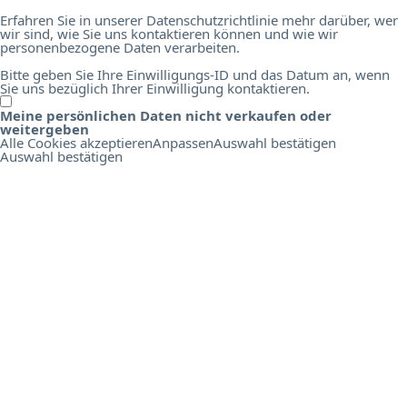
Erfahren Sie in unserer Datenschutzrichtlinie mehr darüber, wer
wir sind, wie Sie uns kontaktieren können und wie wir
personenbezogene Daten verarbeiten.
Bitte geben Sie Ihre Einwilligungs-ID und das Datum an, wenn
Sie uns bezüglich Ihrer Einwilligung kontaktieren.
Meine persönlichen Daten nicht verkaufen oder
O
weitergeben
n
Alle Cookies akzeptieren
Anpassen
Auswahl bestätigen
l
Auswahl bestätigen
i
n
e
B
i
r
d
s
E
d
u
c
a
t