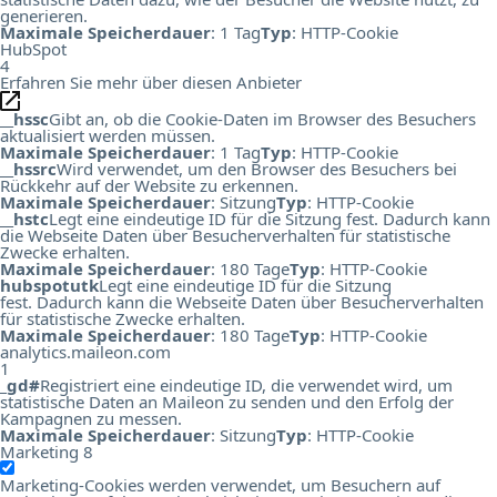
generieren.
Maximale Speicherdauer
: 1 Tag
Typ
: HTTP-Cookie
HubSpot
4
Erfahren Sie mehr über diesen Anbieter
__hssc
Gibt an, ob die Cookie-Daten im Browser des Besuchers
aktualisiert werden müssen.
Maximale Speicherdauer
: 1 Tag
Typ
: HTTP-Cookie
__hssrc
Wird verwendet, um den Browser des Besuchers bei
Rückkehr auf der Website zu erkennen.
Maximale Speicherdauer
: Sitzung
Typ
: HTTP-Cookie
__hstc
Legt eine eindeutige ID für die Sitzung fest. Dadurch kann
die Webseite Daten über Besucherverhalten für statistische
Zwecke erhalten.
Maximale Speicherdauer
: 180 Tage
Typ
: HTTP-Cookie
hubspotutk
Legt eine eindeutige ID für die Sitzung
fest. Dadurch kann die Webseite Daten über Besucherverhalten
für statistische Zwecke erhalten.
Maximale Speicherdauer
: 180 Tage
Typ
: HTTP-Cookie
analytics.maileon.com
1
_gd#
Registriert eine eindeutige ID, die verwendet wird, um
statistische Daten an Maileon zu senden und den Erfolg der
Kampagnen zu messen.
Maximale Speicherdauer
: Sitzung
Typ
: HTTP-Cookie
Marketing
8
Marketing-Cookies werden verwendet, um Besuchern auf