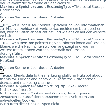
der Relevanz der Werbung auf der Website.
Maximale Speicherdauer
: Beständig
Typ
: HTML Local Storage
Hotelchamp
2
Erfahren Sie mehr über diesen Anbieter
__HC__.ws.0.local
User-Cookies: Speicherung von Informationen
zur Nachvollziehbarkeit, welche Nachrichten ein User gesehen
hat, welche Seiten er besucht hat und wie er sich auf der Website
verhält.
Maximale Speicherdauer
: Beständig
Typ
: HTML Local Storage
__HC__.ws.0.session
Speicherung von Informationen auf Session-
Ebene: welche Nachrichten wurden angezeigt und was für
weitere Interaktionen wurden innerhalb der Session
durchgeführt.
Maximale Speicherdauer
: Beständig
Typ
: HTML Local Storage
HubSpot
1
Erfahren Sie mehr über diesen Anbieter
__ptq.gif
Sends data to the marketing platform Hubspot about
the visitor's device and behaviour. Tracks the visitor across
devices and marketing channels.
Maximale Speicherdauer
: Sitzung
Typ
: Pixel-Tracker
Nicht klassifiziert
0
Nicht klassifizierte Cookies sind Cookies, die wir gerade
versuchen zu klassifizieren, zusammen mit Anbietern von
individuellen Cookies.
Wir nutzen diese Cookie-Typen nicht.