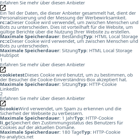
Erfahren Sie mehr über diesen Anbieter
Ein Teil der Daten, die dieser Anbieter gesammelt hat, dient der
Personalisierung und der Messung der Werbewirksamkeit.
rc::a
Dieser Cookie wird verwendet, um zwischen Menschen und
Bots zu unterscheiden. Dies ist vorteilhaft für die Website, um
gültige Berichte über die Nutzung Ihrer Website zu erstellen.
Maximale Speicherdauer
: Beständig
Typ
: HTML Local Storage
rc::c
Dieser Cookie wird verwendet, um zwischen Menschen und
Bots zu unterscheiden.
Maximale Speicherdauer
: Sitzung
Typ
: HTML Local Storage
HubSpot
1
Erfahren Sie mehr über diesen Anbieter
cookietest
Dieses Cookie wird benutzt, um zu bestimmen, ob
der Besucher die Cookie-Einverständnis-Box akzeptiert hat.
Maximale Speicherdauer
: Sitzung
Typ
: HTTP-Cookie
LinkedIn
2
Erfahren Sie mehr über diesen Anbieter
bcookie
Wird verwendet, um Spam zu erkennen und die
Sicherheit der Webseite zu verbessern.
Maximale Speicherdauer
: 1 Jahr
Typ
: HTTP-Cookie
li_gc
Speichert den Zustimmungsstatus des Benutzers für
Cookies auf der aktuellen Domäne.
Maximale Speicherdauer
: 180 Tage
Typ
: HTTP-Cookie
hs-analytics.net