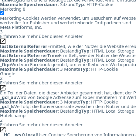
Maximale Speicherdauer
: Sitzung
Typ
: HTTP-Cookie
Marketing
8
Marketing-Cookies werden verwendet, um Besuchern auf Webseiten
wertvoller für Publisher und werbetreibende Drittparteien sind.
Meta Platforms, Inc.
3
Erfahren Sie mehr über diesen Anbieter
lastExternalReferrer
Ermittelt, wie der Nutzer die Website errei
Maximale Speicherdauer
: Beständig
Typ
: HTML Local Storage
lastExternalReferrerTime
Ermittelt, wie der Nutzer die Website
Maximale Speicherdauer
: Beständig
Typ
: HTML Local Storage
_fbp
Wird von Facebook genutzt, um eine Reihe von Werbeprodukt
Maximale Speicherdauer
: 3 Monate
Typ
: HTTP-Cookie
Google
2
Erfahren Sie mehr über diesen Anbieter
Ein Teil der Daten, die dieser Anbieter gesammelt hat, dient de
_gcl_au
Wird von Google AdSense zum Experimentieren mit Werbu
Maximale Speicherdauer
: 3 Monate
Typ
: HTTP-Cookie
_gcl_ls
Verfolgt die Konversionsrate zwischen dem Nutzer und de
Maximale Speicherdauer
: Beständig
Typ
: HTML Local Storage
Hotelchamp
2
Erfahren Sie mehr über diesen Anbieter
__HC__.ws.0.local
User-Cookies: Speicherung von Informationen zu