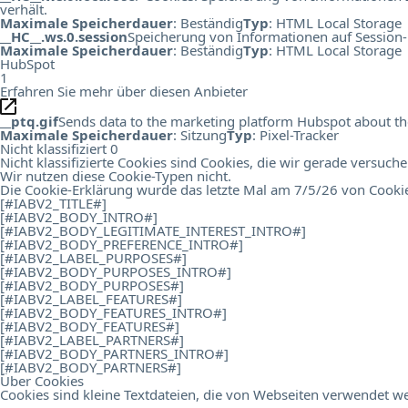
verhält.
Maximale Speicherdauer
: Beständig
Typ
: HTML Local Storage
__HC__.ws.0.session
Speicherung von Informationen auf Session-
Maximale Speicherdauer
: Beständig
Typ
: HTML Local Storage
HubSpot
1
Erfahren Sie mehr über diesen Anbieter
__ptq.gif
Sends data to the marketing platform Hubspot about the 
Maximale Speicherdauer
: Sitzung
Typ
: Pixel-Tracker
Nicht klassifiziert
0
Nicht klassifizierte Cookies sind Cookies, die wir gerade versuch
Wir nutzen diese Cookie-Typen nicht.
Die Cookie-Erklärung wurde das letzte Mal am 7/5/26 von
Cooki
[#IABV2_TITLE#]
[#IABV2_BODY_INTRO#]
[#IABV2_BODY_LEGITIMATE_INTEREST_INTRO#]
[#IABV2_BODY_PREFERENCE_INTRO#]
[#IABV2_LABEL_PURPOSES#]
[#IABV2_BODY_PURPOSES_INTRO#]
[#IABV2_BODY_PURPOSES#]
[#IABV2_LABEL_FEATURES#]
[#IABV2_BODY_FEATURES_INTRO#]
[#IABV2_BODY_FEATURES#]
[#IABV2_LABEL_PARTNERS#]
[#IABV2_BODY_PARTNERS_INTRO#]
[#IABV2_BODY_PARTNERS#]
Über Cookies
Cookies sind kleine Textdateien, die von Webseiten verwendet we