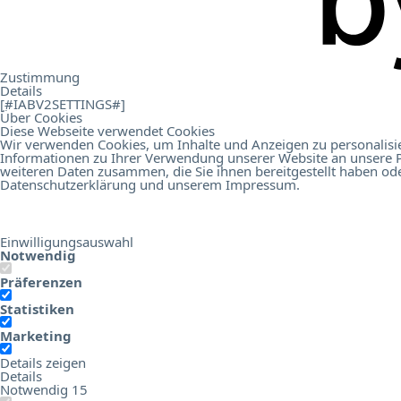
.
Contacto
Zustimmung
Details
[#IABV2SETTINGS#]
Über Cookies
Diese Webseite verwendet Cookies
Wir verwenden Cookies, um Inhalte und Anzeigen zu personalisie
Informationen zu Ihrer Verwendung unserer Website an unsere P
Online Birds Education
Hotel Digital Score Branchenrepor
weiteren Daten zusammen, die Sie ihnen bereitgestellt haben od
Datenschutzerklärung
und unserem
Impressum
.
Einwilligungsauswahl
Notwendig
Präferenzen
Statistiken
Marketing
Details zeigen
Details
Notwendig
15