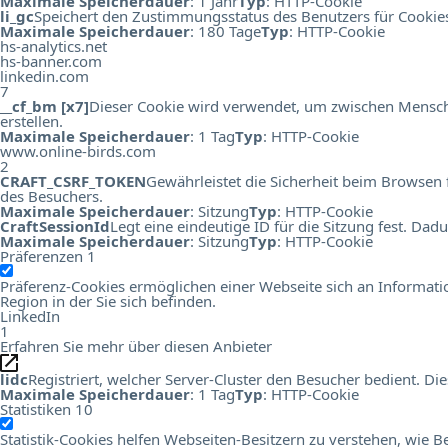
Maximale Speicherdauer
: 1 Jahr
Typ
: HTTP-Cookie
li_gc
Speichert den Zustimmungsstatus des Benutzers für Cookie
Maximale Speicherdauer
: 180 Tage
Typ
: HTTP-Cookie
hs-analytics.net
hs-banner.com
linkedin.com
7
__cf_bm [x7]
Dieser Cookie wird verwendet, um zwischen Menschen
erstellen.
Maximale Speicherdauer
: 1 Tag
Typ
: HTTP-Cookie
www.online-birds.com
2
CRAFT_CSRF_TOKEN
Gewährleistet die Sicherheit beim Browsen 
des Besuchers.
Maximale Speicherdauer
: Sitzung
Typ
: HTTP-Cookie
CraftSessionId
Legt eine eindeutige ID für die Sitzung fest. Da
Maximale Speicherdauer
: Sitzung
Typ
: HTTP-Cookie
Präferenzen
1
Präferenz-Cookies ermöglichen einer Webseite sich an Information
Region in der Sie sich befinden.
LinkedIn
1
Erfahren Sie mehr über diesen Anbieter
lidc
Registriert, welcher Server-Cluster den Besucher bedient. 
Maximale Speicherdauer
: 1 Tag
Typ
: HTTP-Cookie
Statistiken
10
Statistik-Cookies helfen Webseiten-Besitzern zu verstehen, wi