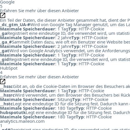
Google
5
Erfahren Sie mehr über diesen Anbieter
Ein Teil der Daten, die dieser Anbieter gesammelt hat, dient de
_dc_gtm_UA-#
Wird von Google Tag Manager genutzt, um das Lad
Maximale Speicherdauer
: 1 Tag
Typ
: HTTP-Cookie
_ga
Registriert eine eindeutige ID, die verwendet wird, um statis
Maximale Speicherdauer
: 2 Jahre
Typ
: HTTP-Cookie
_ga_#
Sammelt Daten dazu, wie oft ein Benutzer eine Website bes
Maximale Speicherdauer
: 2 Jahre
Typ
: HTTP-Cookie
_gat
Wird von Google Analytics verwendet, um die Anforderungs
Maximale Speicherdauer
: 1 Tag
Typ
: HTTP-Cookie
_gid
Registriert eine eindeutige ID, die verwendet wird, um stati
Maximale Speicherdauer
: 1 Tag
Typ
: HTTP-Cookie
HubSpot
4
Erfahren Sie mehr über diesen Anbieter
__hssc
Gibt an, ob die Cookie-Daten im Browser des Besuchers ak
Maximale Speicherdauer
: 1 Tag
Typ
: HTTP-Cookie
__hssrc
Wird verwendet, um den Browser des Besuchers bei Rück
Maximale Speicherdauer
: Sitzung
Typ
: HTTP-Cookie
__hstc
Legt eine eindeutige ID für die Sitzung fest. Dadurch kann
Maximale Speicherdauer
: 180 Tage
Typ
: HTTP-Cookie
hubspotutk
Legt eine eindeutige ID für die Sitzung fest. Dadur
Maximale Speicherdauer
: 180 Tage
Typ
: HTTP-Cookie
analytics.maileon.com
1
_gd#
Registriert eine eindeutige ID, die verwendet wird, um st