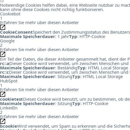
Notwendige Cookies helfen dabei, eine Webseite nutzbar zu mach
kann ohne diese Cookies nicht richtig funktionieren.
Cookiebot
1
Erfahren Sie mehr über diesen Anbieter
CookieConsent
Speichert den Zustimmungsstatus des Benutzers
Maximale Speicherdauer
: 1 Jahr
Typ
: HTTP-Cookie
Google
2
Erfahren Sie mehr über diesen Anbieter
Ein Teil der Daten, die dieser Anbieter gesammelt hat, dient de
rc::a
Dieser Cookie wird verwendet, um zwischen Menschen und Bots
Maximale Speicherdauer
: Beständig
Typ
: HTML Local Storage
rc::c
Dieser Cookie wird verwendet, um zwischen Menschen und B
Maximale Speicherdauer
: Sitzung
Typ
: HTML Local Storage
HubSpot
1
Erfahren Sie mehr über diesen Anbieter
cookietest
Dieses Cookie wird benutzt, um zu bestimmen, ob der
Maximale Speicherdauer
: Sitzung
Typ
: HTTP-Cookie
LinkedIn
2
Erfahren Sie mehr über diesen Anbieter
bcookie
Wird verwendet, um Spam zu erkennen und die Sicherhei