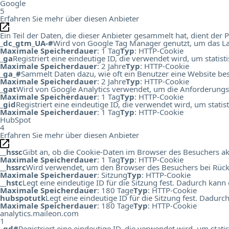
Google
5
Erfahren Sie mehr über diesen Anbieter
Ein Teil der Daten, die dieser Anbieter gesammelt hat, dient de
_dc_gtm_UA-#
Wird von Google Tag Manager genutzt, um das Lad
Maximale Speicherdauer
: 1 Tag
Typ
: HTTP-Cookie
_ga
Registriert eine eindeutige ID, die verwendet wird, um statis
Maximale Speicherdauer
: 2 Jahre
Typ
: HTTP-Cookie
_ga_#
Sammelt Daten dazu, wie oft ein Benutzer eine Website bes
Maximale Speicherdauer
: 2 Jahre
Typ
: HTTP-Cookie
_gat
Wird von Google Analytics verwendet, um die Anforderungs
Maximale Speicherdauer
: 1 Tag
Typ
: HTTP-Cookie
_gid
Registriert eine eindeutige ID, die verwendet wird, um stati
Maximale Speicherdauer
: 1 Tag
Typ
: HTTP-Cookie
HubSpot
4
Erfahren Sie mehr über diesen Anbieter
__hssc
Gibt an, ob die Cookie-Daten im Browser des Besuchers ak
Maximale Speicherdauer
: 1 Tag
Typ
: HTTP-Cookie
__hssrc
Wird verwendet, um den Browser des Besuchers bei Rück
Maximale Speicherdauer
: Sitzung
Typ
: HTTP-Cookie
__hstc
Legt eine eindeutige ID für die Sitzung fest. Dadurch kann
Maximale Speicherdauer
: 180 Tage
Typ
: HTTP-Cookie
hubspotutk
Legt eine eindeutige ID für die Sitzung fest. Dadur
Maximale Speicherdauer
: 180 Tage
Typ
: HTTP-Cookie
analytics.maileon.com
1
_gd#
Registriert eine eindeutige ID, die verwendet wird, um st