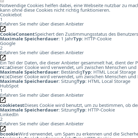
Notwendige Cookies helfen dabei, eine Webseite nutzbar zu mach
kann ohne diese Cookies nicht richtig funktionieren.
Cookiebot
1
Erfahren Sie mehr über diesen Anbieter
CookieConsent
Speichert den Zustimmungsstatus des Benutzers
Maximale Speicherdauer
: 1 Jahr
Typ
: HTTP-Cookie
Google
2
Erfahren Sie mehr über diesen Anbieter
Ein Teil der Daten, die dieser Anbieter gesammelt hat, dient de
rc::a
Dieser Cookie wird verwendet, um zwischen Menschen und Bots
Maximale Speicherdauer
: Beständig
Typ
: HTML Local Storage
rc::c
Dieser Cookie wird verwendet, um zwischen Menschen und B
Maximale Speicherdauer
: Sitzung
Typ
: HTML Local Storage
HubSpot
1
Erfahren Sie mehr über diesen Anbieter
cookietest
Dieses Cookie wird benutzt, um zu bestimmen, ob der
Maximale Speicherdauer
: Sitzung
Typ
: HTTP-Cookie
LinkedIn
2
Erfahren Sie mehr über diesen Anbieter
bcookie
Wird verwendet, um Spam zu erkennen und die Sicherhei