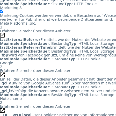
Maximale Speicherdauer
: Sitzung
Typ
: HTTP-Cookie
Marketing
8
Marketing-Cookies werden verwendet, um Besuchern auf Webseiten
wertvoller für Publisher und werbetreibende Drittparteien sind.
Meta Platforms, Inc.
3
Erfahren Sie mehr über diesen Anbieter
lastExternalReferrer
Ermittelt, wie der Nutzer die Website errei
Maximale Speicherdauer
: Beständig
Typ
: HTML Local Storage
lastExternalReferrerTime
Ermittelt, wie der Nutzer die Website
Maximale Speicherdauer
: Beständig
Typ
: HTML Local Storage
_fbp
Wird von Facebook genutzt, um eine Reihe von Werbeprodukt
Maximale Speicherdauer
: 3 Monate
Typ
: HTTP-Cookie
Google
2
Erfahren Sie mehr über diesen Anbieter
Ein Teil der Daten, die dieser Anbieter gesammelt hat, dient de
_gcl_au
Wird von Google AdSense zum Experimentieren mit Werbu
Maximale Speicherdauer
: 3 Monate
Typ
: HTTP-Cookie
_gcl_ls
Verfolgt die Konversionsrate zwischen dem Nutzer und de
Maximale Speicherdauer
: Beständig
Typ
: HTML Local Storage
Hotelchamp
2
Erfahren Sie mehr über diesen Anbieter
__HC__.ws.0.local
User-Cookies: Speicherung von Informationen zu