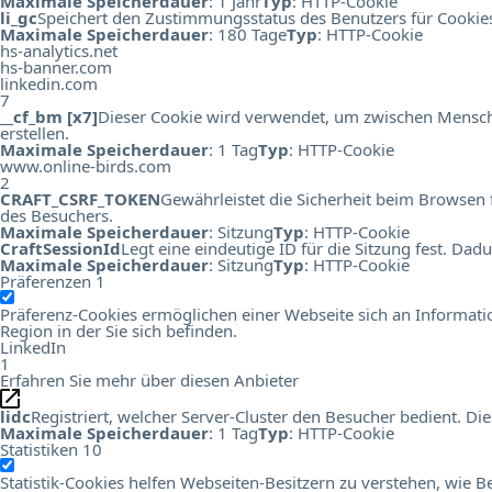
Maximale Speicherdauer
: 1 Jahr
Typ
: HTTP-Cookie
li_gc
Speichert den Zustimmungsstatus des Benutzers für Cookie
Maximale Speicherdauer
: 180 Tage
Typ
: HTTP-Cookie
hs-analytics.net
hs-banner.com
linkedin.com
7
__cf_bm [x7]
Dieser Cookie wird verwendet, um zwischen Menschen
erstellen.
Maximale Speicherdauer
: 1 Tag
Typ
: HTTP-Cookie
www.online-birds.com
2
CRAFT_CSRF_TOKEN
Gewährleistet die Sicherheit beim Browsen 
des Besuchers.
Maximale Speicherdauer
: Sitzung
Typ
: HTTP-Cookie
CraftSessionId
Legt eine eindeutige ID für die Sitzung fest. Da
Maximale Speicherdauer
: Sitzung
Typ
: HTTP-Cookie
Präferenzen
1
Präferenz-Cookies ermöglichen einer Webseite sich an Information
Region in der Sie sich befinden.
LinkedIn
1
Erfahren Sie mehr über diesen Anbieter
lidc
Registriert, welcher Server-Cluster den Besucher bedient. 
Maximale Speicherdauer
: 1 Tag
Typ
: HTTP-Cookie
Statistiken
10
Statistik-Cookies helfen Webseiten-Besitzern zu verstehen, wi