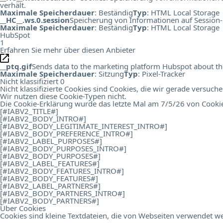
verhält.
Maximale Speicherdauer
: Beständig
Typ
: HTML Local Storage
__HC__.ws.0.session
Speicherung von Informationen auf Session-
Maximale Speicherdauer
: Beständig
Typ
: HTML Local Storage
HubSpot
1
Erfahren Sie mehr über diesen Anbieter
__ptq.gif
Sends data to the marketing platform Hubspot about the 
Maximale Speicherdauer
: Sitzung
Typ
: Pixel-Tracker
Nicht klassifiziert
0
Nicht klassifizierte Cookies sind Cookies, die wir gerade versuch
Wir nutzen diese Cookie-Typen nicht.
Die Cookie-Erklärung wurde das letzte Mal am 7/5/26 von
Cooki
[#IABV2_TITLE#]
[#IABV2_BODY_INTRO#]
[#IABV2_BODY_LEGITIMATE_INTEREST_INTRO#]
[#IABV2_BODY_PREFERENCE_INTRO#]
[#IABV2_LABEL_PURPOSES#]
[#IABV2_BODY_PURPOSES_INTRO#]
[#IABV2_BODY_PURPOSES#]
[#IABV2_LABEL_FEATURES#]
[#IABV2_BODY_FEATURES_INTRO#]
[#IABV2_BODY_FEATURES#]
[#IABV2_LABEL_PARTNERS#]
[#IABV2_BODY_PARTNERS_INTRO#]
[#IABV2_BODY_PARTNERS#]
Über Cookies
Cookies sind kleine Textdateien, die von Webseiten verwendet we