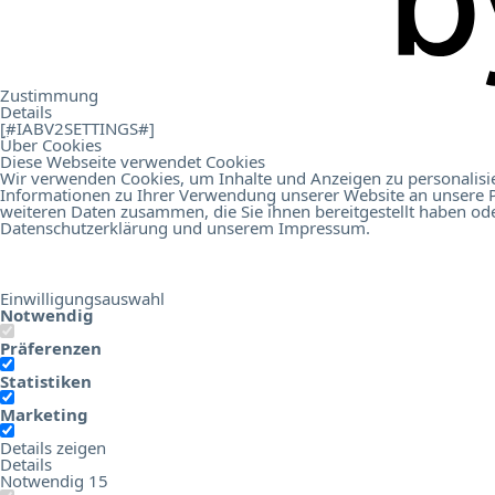
.
Contacto
Zustimmung
Details
[#IABV2SETTINGS#]
Über Cookies
Diese Webseite verwendet Cookies
Wir verwenden Cookies, um Inhalte und Anzeigen zu personalisie
Informationen zu Ihrer Verwendung unserer Website an unsere P
Online Birds Education
Hotel Digital Score Branchenrepor
weiteren Daten zusammen, die Sie ihnen bereitgestellt haben od
Datenschutzerklärung
und unserem
Impressum
.
Einwilligungsauswahl
Notwendig
Präferenzen
Statistiken
Marketing
Details zeigen
Details
Notwendig
15