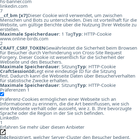
hs-banner.com
linkedin.com
7
__cf_bm [x7]
Dieser Cookie wird verwendet, um zwischen
Menschen und Bots zu unterscheiden. Dies ist vorteilhaft für die
Website, um gültige Berichte über die Nutzung Ihrer Website zu
erstellen.
Maximale Speicherdauer
: 1 Tag
Typ
: HTTP-Cookie
www.online-birds.com
2
CRAFT_CSRF_TOKEN
Gewährleistet die Sicherheit beim Browsen
für Besucher durch Verhinderung von Cross-Site Request
Forgery. Dieser Cookie ist wesentlich für die Sicherheit der
Webseite und des Besuchers.
Maximale Speicherdauer
: Sitzung
Typ
: HTTP-Cookie
CraftSessionId
Legt eine eindeutige ID für die Sitzung
fest. Dadurch kann die Webseite Daten über Besucherverhalten
für statistische Zwecke erhalten.
Maximale Speicherdauer
: Sitzung
Typ
: HTTP-Cookie
Präferenzen
1
Präferenz-Cookies ermöglichen einer Webseite sich an
Informationen zu erinnern, die die Art beeinflussen, wie sich
eine Webseite verhält oder aussieht, wie z. B. Ihre bevorzugte
Sprache oder die Region in der Sie sich befinden.
LinkedIn
1
Erfahren Sie mehr über diesen Anbieter
lidc
Registriert, welcher Server-Cluster den Besucher bedient.