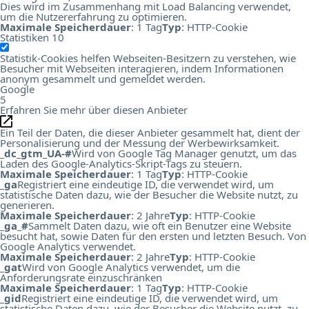
Dies wird im Zusammenhang mit Load Balancing verwendet,
um die Nutzererfahrung zu optimieren.
Maximale Speicherdauer
: 1 Tag
Typ
: HTTP-Cookie
Statistiken
10
Statistik-Cookies helfen Webseiten-Besitzern zu verstehen, wie
Besucher mit Webseiten interagieren, indem Informationen
anonym gesammelt und gemeldet werden.
Google
5
Erfahren Sie mehr über diesen Anbieter
Ein Teil der Daten, die dieser Anbieter gesammelt hat, dient der
Personalisierung und der Messung der Werbewirksamkeit.
_dc_gtm_UA-#
Wird von Google Tag Manager genutzt, um das
Laden des Google-Analytics-Skript-Tags zu steuern.
Maximale Speicherdauer
: 1 Tag
Typ
: HTTP-Cookie
_ga
Registriert eine eindeutige ID, die verwendet wird, um
statistische Daten dazu, wie der Besucher die Website nutzt, zu
generieren.
Maximale Speicherdauer
: 2 Jahre
Typ
: HTTP-Cookie
_ga_#
Sammelt Daten dazu, wie oft ein Benutzer eine Website
besucht hat, sowie Daten für den ersten und letzten Besuch. Von
Google Analytics verwendet.
Maximale Speicherdauer
: 2 Jahre
Typ
: HTTP-Cookie
_gat
Wird von Google Analytics verwendet, um die
Anforderungsrate einzuschränken
Maximale Speicherdauer
: 1 Tag
Typ
: HTTP-Cookie
_gid
Registriert eine eindeutige ID, die verwendet wird, um
statistische Daten dazu, wie der Besucher die Website nutzt, zu