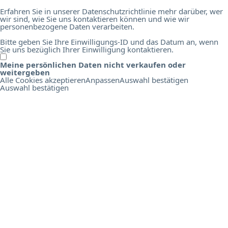
Erfahren Sie in unserer Datenschutzrichtlinie mehr darüber, wer
wir sind, wie Sie uns kontaktieren können und wie wir
personenbezogene Daten verarbeiten.
Bitte geben Sie Ihre Einwilligungs-ID und das Datum an, wenn
Sie uns bezüglich Ihrer Einwilligung kontaktieren.
Meine persönlichen Daten nicht verkaufen oder
O
weitergeben
n
Alle Cookies akzeptieren
Anpassen
Auswahl bestätigen
l
Auswahl bestätigen
i
n
e
B
i
r
d
s
E
d
u
c
a
t