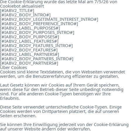
Die Cookie-Erklärung wurde das letzte Mal am 7/5/26 von
Cookiebot
aktualisiert
[#IABV2_TITLE#]
[#IABV2_BODY_INTRO#]
[#IABV2_BODY_LEGITIMATE_INTEREST_INTRO#]
[#IABV2_BODY_PREFERENCE_INTRO#]
[#IABV2_LABEL_PURPOSES#]
[#IABV2_BODY_PURPOSES_INTRO#]
[#IABV2_BODY_PURPOSES#]
[#IABV2_LABEL_FEATURES#]
[#IABV2_BODY_FEATURES_INTRO#]
[#IABV2_BODY_FEATURES#]
[#IABV2_LABEL_PARTNERS#]
[#IABV2_BODY_PARTNERS_INTRO#]
[#IABV2_BODY_PARTNERS#]
Über Cookies
Cookies sind kleine Textdateien, die von Webseiten verwendet
werden, um die Benutzererfahrung effizienter zu gestalten.
Laut Gesetz können wir Cookies auf Ihrem Gerät speichern,
wenn diese für den Betrieb dieser Seite unbedingt notwendig
sind. Für alle anderen Cookie-Typen benötigen wir Ihre
Erlaubnis.
Diese Seite verwendet unterschiedliche Cookie-Typen. Einige
Cookies werden von Drittparteien platziert, die auf unseren
Seiten erscheinen.
Sie können Ihre Einwilligung jederzeit von der Cookie-Erklärung
auf unserer Website ändern oder widerrufen.