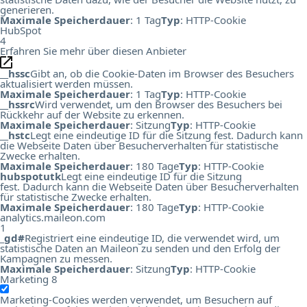
generieren.
Maximale Speicherdauer
: 1 Tag
Typ
: HTTP-Cookie
HubSpot
4
Erfahren Sie mehr über diesen Anbieter
__hssc
Gibt an, ob die Cookie-Daten im Browser des Besuchers
aktualisiert werden müssen.
Maximale Speicherdauer
: 1 Tag
Typ
: HTTP-Cookie
__hssrc
Wird verwendet, um den Browser des Besuchers bei
Rückkehr auf der Website zu erkennen.
Maximale Speicherdauer
: Sitzung
Typ
: HTTP-Cookie
__hstc
Legt eine eindeutige ID für die Sitzung fest. Dadurch kann
die Webseite Daten über Besucherverhalten für statistische
Zwecke erhalten.
Maximale Speicherdauer
: 180 Tage
Typ
: HTTP-Cookie
hubspotutk
Legt eine eindeutige ID für die Sitzung
fest. Dadurch kann die Webseite Daten über Besucherverhalten
für statistische Zwecke erhalten.
Maximale Speicherdauer
: 180 Tage
Typ
: HTTP-Cookie
analytics.maileon.com
1
_gd#
Registriert eine eindeutige ID, die verwendet wird, um
statistische Daten an Maileon zu senden und den Erfolg der
Kampagnen zu messen.
Maximale Speicherdauer
: Sitzung
Typ
: HTTP-Cookie
Marketing
8
Marketing-Cookies werden verwendet, um Besuchern auf