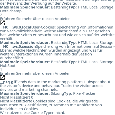
der Relevanz der Werbung auf der Website.
Maximale Speicherdauer
: Beständig
Typ
: HTML Local Storage
Hotelchamp
2
Erfahren Sie mehr über diesen Anbieter
__HC__.ws.0.local
User-Cookies: Speicherung von Informationen
zur Nachvollziehbarkeit, welche Nachrichten ein User gesehen
hat, welche Seiten er besucht hat und wie er sich auf der Website
verhält.
Maximale Speicherdauer
: Beständig
Typ
: HTML Local Storage
__HC__.ws.0.session
Speicherung von Informationen auf Session-
Ebene: welche Nachrichten wurden angezeigt und was für
weitere Interaktionen wurden innerhalb der Session
durchgeführt.
Maximale Speicherdauer
: Beständig
Typ
: HTML Local Storage
HubSpot
1
Erfahren Sie mehr über diesen Anbieter
__ptq.gif
Sends data to the marketing platform Hubspot about
the visitor's device and behaviour. Tracks the visitor across
devices and marketing channels.
Maximale Speicherdauer
: Sitzung
Typ
: Pixel-Tracker
Nicht klassifiziert
0
Nicht klassifizierte Cookies sind Cookies, die wir gerade
versuchen zu klassifizieren, zusammen mit Anbietern von
individuellen Cookies.
Wir nutzen diese Cookie-Typen nicht.