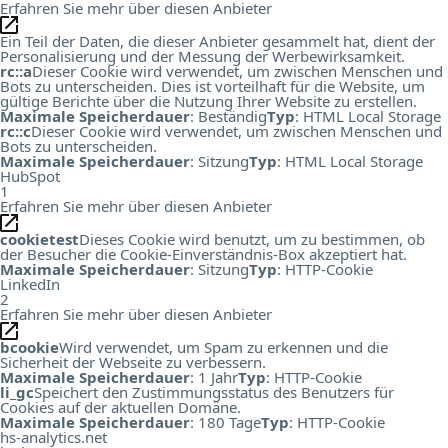
Erfahren Sie mehr über diesen Anbieter
Ein Teil der Daten, die dieser Anbieter gesammelt hat, dient der
Personalisierung und der Messung der Werbewirksamkeit.
rc::a
Dieser Cookie wird verwendet, um zwischen Menschen und
Bots zu unterscheiden. Dies ist vorteilhaft für die Website, um
gültige Berichte über die Nutzung Ihrer Website zu erstellen.
Maximale Speicherdauer
: Beständig
Typ
: HTML Local Storage
rc::c
Dieser Cookie wird verwendet, um zwischen Menschen und
Bots zu unterscheiden.
Maximale Speicherdauer
: Sitzung
Typ
: HTML Local Storage
HubSpot
1
Erfahren Sie mehr über diesen Anbieter
cookietest
Dieses Cookie wird benutzt, um zu bestimmen, ob
der Besucher die Cookie-Einverständnis-Box akzeptiert hat.
Maximale Speicherdauer
: Sitzung
Typ
: HTTP-Cookie
LinkedIn
2
Erfahren Sie mehr über diesen Anbieter
bcookie
Wird verwendet, um Spam zu erkennen und die
Sicherheit der Webseite zu verbessern.
Maximale Speicherdauer
: 1 Jahr
Typ
: HTTP-Cookie
li_gc
Speichert den Zustimmungsstatus des Benutzers für
Cookies auf der aktuellen Domäne.
Maximale Speicherdauer
: 180 Tage
Typ
: HTTP-Cookie
hs-analytics.net