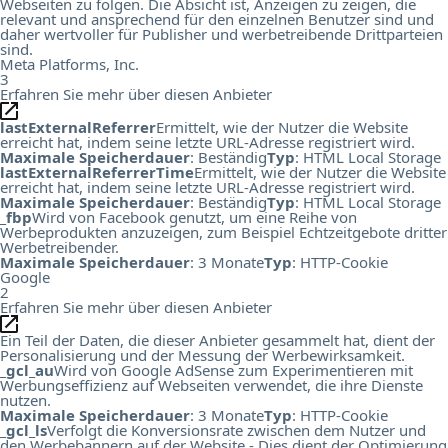
Webseiten zu folgen. Die Absicht ist, Anzeigen zu zeigen, die
relevant und ansprechend für den einzelnen Benutzer sind und
daher wertvoller für Publisher und werbetreibende Drittparteien
sind.
Meta Platforms, Inc.
3
Erfahren Sie mehr über diesen Anbieter
lastExternalReferrer
Ermittelt, wie der Nutzer die Website
erreicht hat, indem seine letzte URL-Adresse registriert wird.
Maximale Speicherdauer
: Beständig
Typ
: HTML Local Storage
lastExternalReferrerTime
Ermittelt, wie der Nutzer die Website
erreicht hat, indem seine letzte URL-Adresse registriert wird.
Maximale Speicherdauer
: Beständig
Typ
: HTML Local Storage
_fbp
Wird von Facebook genutzt, um eine Reihe von
Werbeprodukten anzuzeigen, zum Beispiel Echtzeitgebote dritter
Werbetreibender.
Maximale Speicherdauer
: 3 Monate
Typ
: HTTP-Cookie
Google
2
Erfahren Sie mehr über diesen Anbieter
Ein Teil der Daten, die dieser Anbieter gesammelt hat, dient der
Personalisierung und der Messung der Werbewirksamkeit.
_gcl_au
Wird von Google AdSense zum Experimentieren mit
Werbungseffizienz auf Webseiten verwendet, die ihre Dienste
nutzen.
Maximale Speicherdauer
: 3 Monate
Typ
: HTTP-Cookie
_gcl_ls
Verfolgt die Konversionsrate zwischen dem Nutzer und
den Werbebannern auf der Website - Dies dient der Optimierung