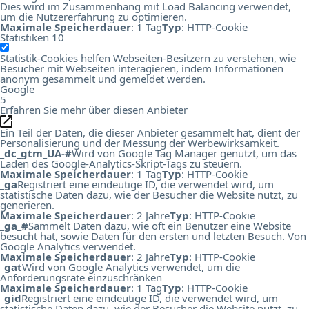
Dies wird im Zusammenhang mit Load Balancing verwendet,
um die Nutzererfahrung zu optimieren.
Maximale Speicherdauer
: 1 Tag
Typ
: HTTP-Cookie
Statistiken
10
Statistik-Cookies helfen Webseiten-Besitzern zu verstehen, wie
Besucher mit Webseiten interagieren, indem Informationen
anonym gesammelt und gemeldet werden.
Google
5
Erfahren Sie mehr über diesen Anbieter
Ein Teil der Daten, die dieser Anbieter gesammelt hat, dient der
Personalisierung und der Messung der Werbewirksamkeit.
_dc_gtm_UA-#
Wird von Google Tag Manager genutzt, um das
Laden des Google-Analytics-Skript-Tags zu steuern.
Maximale Speicherdauer
: 1 Tag
Typ
: HTTP-Cookie
_ga
Registriert eine eindeutige ID, die verwendet wird, um
statistische Daten dazu, wie der Besucher die Website nutzt, zu
generieren.
Maximale Speicherdauer
: 2 Jahre
Typ
: HTTP-Cookie
_ga_#
Sammelt Daten dazu, wie oft ein Benutzer eine Website
besucht hat, sowie Daten für den ersten und letzten Besuch. Von
Google Analytics verwendet.
Maximale Speicherdauer
: 2 Jahre
Typ
: HTTP-Cookie
_gat
Wird von Google Analytics verwendet, um die
Anforderungsrate einzuschränken
Maximale Speicherdauer
: 1 Tag
Typ
: HTTP-Cookie
_gid
Registriert eine eindeutige ID, die verwendet wird, um
statistische Daten dazu, wie der Besucher die Website nutzt, zu