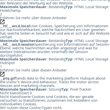
der Relevanz der Werbung auf der Website.
Maximale Speicherdauer
: Beständig
Typ
: HTML Local Storage
Hotelchamp
2
Erfahren Sie mehr über diesen Anbieter
__HC__.ws.0.local
User-Cookies: Speicherung von Informationen
zur Nachvollziehbarkeit, welche Nachrichten ein User gesehen
hat, welche Seiten er besucht hat und wie er sich auf der Website
verhält.
Maximale Speicherdauer
: Beständig
Typ
: HTML Local Storage
__HC__.ws.0.session
Speicherung von Informationen auf Session-
Ebene: welche Nachrichten wurden angezeigt und was für
weitere Interaktionen wurden innerhalb der Session
durchgeführt.
Maximale Speicherdauer
: Beständig
Typ
: HTML Local Storage
HubSpot
1
Erfahren Sie mehr über diesen Anbieter
__ptq.gif
Sends data to the marketing platform Hubspot about
the visitor's device and behaviour. Tracks the visitor across
devices and marketing channels.
Maximale Speicherdauer
: Sitzung
Typ
: Pixel-Tracker
Nicht klassifiziert
0
Nicht klassifizierte Cookies sind Cookies, die wir gerade
versuchen zu klassifizieren, zusammen mit Anbietern von
individuellen Cookies.
Wir nutzen diese Cookie-Typen nicht.