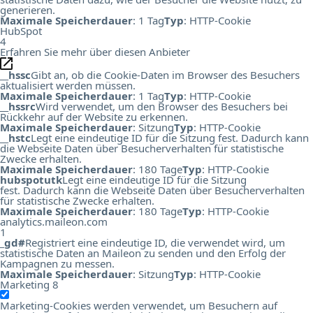
generieren.
Maximale Speicherdauer
: 1 Tag
Typ
: HTTP-Cookie
HubSpot
4
Erfahren Sie mehr über diesen Anbieter
__hssc
Gibt an, ob die Cookie-Daten im Browser des Besuchers
aktualisiert werden müssen.
Maximale Speicherdauer
: 1 Tag
Typ
: HTTP-Cookie
__hssrc
Wird verwendet, um den Browser des Besuchers bei
Rückkehr auf der Website zu erkennen.
Maximale Speicherdauer
: Sitzung
Typ
: HTTP-Cookie
__hstc
Legt eine eindeutige ID für die Sitzung fest. Dadurch kann
die Webseite Daten über Besucherverhalten für statistische
Zwecke erhalten.
Maximale Speicherdauer
: 180 Tage
Typ
: HTTP-Cookie
hubspotutk
Legt eine eindeutige ID für die Sitzung
fest. Dadurch kann die Webseite Daten über Besucherverhalten
für statistische Zwecke erhalten.
Maximale Speicherdauer
: 180 Tage
Typ
: HTTP-Cookie
analytics.maileon.com
1
_gd#
Registriert eine eindeutige ID, die verwendet wird, um
statistische Daten an Maileon zu senden und den Erfolg der
Kampagnen zu messen.
Maximale Speicherdauer
: Sitzung
Typ
: HTTP-Cookie
Marketing
8
Marketing-Cookies werden verwendet, um Besuchern auf