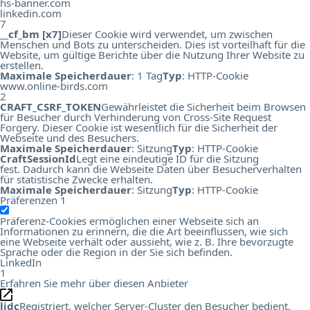
hs-banner.com
linkedin.com
7
__cf_bm [x7]
Dieser Cookie wird verwendet, um zwischen
Menschen und Bots zu unterscheiden. Dies ist vorteilhaft für die
Website, um gültige Berichte über die Nutzung Ihrer Website zu
erstellen.
Maximale Speicherdauer
: 1 Tag
Typ
: HTTP-Cookie
www.online-birds.com
2
CRAFT_CSRF_TOKEN
Gewährleistet die Sicherheit beim Browsen
für Besucher durch Verhinderung von Cross-Site Request
Forgery. Dieser Cookie ist wesentlich für die Sicherheit der
Webseite und des Besuchers.
Maximale Speicherdauer
: Sitzung
Typ
: HTTP-Cookie
CraftSessionId
Legt eine eindeutige ID für die Sitzung
fest. Dadurch kann die Webseite Daten über Besucherverhalten
für statistische Zwecke erhalten.
Maximale Speicherdauer
: Sitzung
Typ
: HTTP-Cookie
Präferenzen
1
Präferenz-Cookies ermöglichen einer Webseite sich an
Informationen zu erinnern, die die Art beeinflussen, wie sich
eine Webseite verhält oder aussieht, wie z. B. Ihre bevorzugte
Sprache oder die Region in der Sie sich befinden.
LinkedIn
1
Erfahren Sie mehr über diesen Anbieter
lidc
Registriert, welcher Server-Cluster den Besucher bedient.