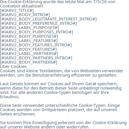
Die Cookie-Erklärung wurde das letzte Mal am 7/5/26 von
Cookiebot
aktualisiert
[#IABV2_TITLE#]
[#IABV2_BODY_INTRO#]
[#IABV2_BODY_LEGITIMATE_INTEREST_INTRO#]
[#IABV2_BODY_PREFERENCE_INTRO#]
[#IABV2_LABEL_PURPOSES#]
[#IABV2_BODY_PURPOSES_INTRO#]
[#IABV2_BODY_PURPOSES#]
[#IABV2_LABEL_FEATURES#]
[#IABV2_BODY_FEATURES_INTRO#]
[#IABV2_BODY_FEATURES#]
[#IABV2_LABEL_PARTNERS#]
[#IABV2_BODY_PARTNERS_INTRO#]
[#IABV2_BODY_PARTNERS#]
Über Cookies
Cookies sind kleine Textdateien, die von Webseiten verwendet
werden, um die Benutzererfahrung effizienter zu gestalten.
Laut Gesetz können wir Cookies auf Ihrem Gerät speichern,
wenn diese für den Betrieb dieser Seite unbedingt notwendig
sind. Für alle anderen Cookie-Typen benötigen wir Ihre
Erlaubnis.
Diese Seite verwendet unterschiedliche Cookie-Typen. Einige
Cookies werden von Drittparteien platziert, die auf unseren
Seiten erscheinen.
Sie können Ihre Einwilligung jederzeit von der Cookie-Erklärung
auf unserer Website ändern oder widerrufen.