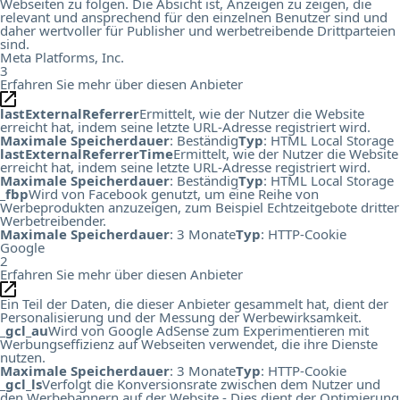
Webseiten zu folgen. Die Absicht ist, Anzeigen zu zeigen, die
relevant und ansprechend für den einzelnen Benutzer sind und
daher wertvoller für Publisher und werbetreibende Drittparteien
sind.
Meta Platforms, Inc.
3
Erfahren Sie mehr über diesen Anbieter
lastExternalReferrer
Ermittelt, wie der Nutzer die Website
erreicht hat, indem seine letzte URL-Adresse registriert wird.
Maximale Speicherdauer
: Beständig
Typ
: HTML Local Storage
lastExternalReferrerTime
Ermittelt, wie der Nutzer die Website
erreicht hat, indem seine letzte URL-Adresse registriert wird.
Maximale Speicherdauer
: Beständig
Typ
: HTML Local Storage
_fbp
Wird von Facebook genutzt, um eine Reihe von
Werbeprodukten anzuzeigen, zum Beispiel Echtzeitgebote dritter
Werbetreibender.
Maximale Speicherdauer
: 3 Monate
Typ
: HTTP-Cookie
Google
2
Erfahren Sie mehr über diesen Anbieter
Ein Teil der Daten, die dieser Anbieter gesammelt hat, dient der
Personalisierung und der Messung der Werbewirksamkeit.
_gcl_au
Wird von Google AdSense zum Experimentieren mit
Werbungseffizienz auf Webseiten verwendet, die ihre Dienste
nutzen.
Maximale Speicherdauer
: 3 Monate
Typ
: HTTP-Cookie
_gcl_ls
Verfolgt die Konversionsrate zwischen dem Nutzer und
den Werbebannern auf der Website - Dies dient der Optimierung