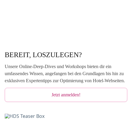
t
Ö
s
t
e
r
r
e
i
BEREIT, LOSZULEGEN?
c
h
2
Unsere Online-Deep-Dives und Workshops bieten dir ein
0
umfassendes Wissen, angefangen bei den Grundlagen bis hin zu
2
exklusiven Expertentipps zur Optimierung von Hotel-Webseiten.
3
Jetzt anmelden!