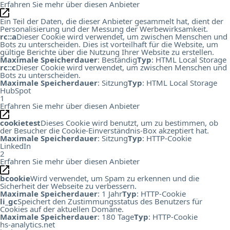
Erfahren Sie mehr über diesen Anbieter
Ein Teil der Daten, die dieser Anbieter gesammelt hat, dient der
Personalisierung und der Messung der Werbewirksamkeit.
rc::a
Dieser Cookie wird verwendet, um zwischen Menschen und
Bots zu unterscheiden. Dies ist vorteilhaft für die Website, um
gültige Berichte über die Nutzung Ihrer Website zu erstellen.
Maximale Speicherdauer
: Beständig
Typ
: HTML Local Storage
rc::c
Dieser Cookie wird verwendet, um zwischen Menschen und
Bots zu unterscheiden.
Maximale Speicherdauer
: Sitzung
Typ
: HTML Local Storage
HubSpot
1
Erfahren Sie mehr über diesen Anbieter
cookietest
Dieses Cookie wird benutzt, um zu bestimmen, ob
der Besucher die Cookie-Einverständnis-Box akzeptiert hat.
Maximale Speicherdauer
: Sitzung
Typ
: HTTP-Cookie
LinkedIn
2
Erfahren Sie mehr über diesen Anbieter
bcookie
Wird verwendet, um Spam zu erkennen und die
Sicherheit der Webseite zu verbessern.
Maximale Speicherdauer
: 1 Jahr
Typ
: HTTP-Cookie
li_gc
Speichert den Zustimmungsstatus des Benutzers für
Cookies auf der aktuellen Domäne.
Maximale Speicherdauer
: 180 Tage
Typ
: HTTP-Cookie
hs-analytics.net