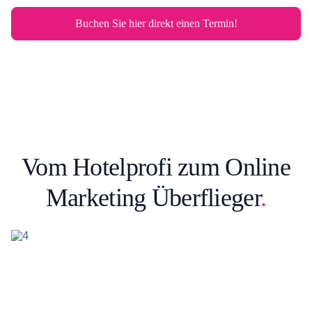
i
g
Buchen Sie hier direkt einen Termin!
i
t
a
l
S
c
o
r
e
B
Vom Hotelprofi zum Online
r
a
Marketing Überflieger
.
n
c
h
e
n
r
e
p
o
r