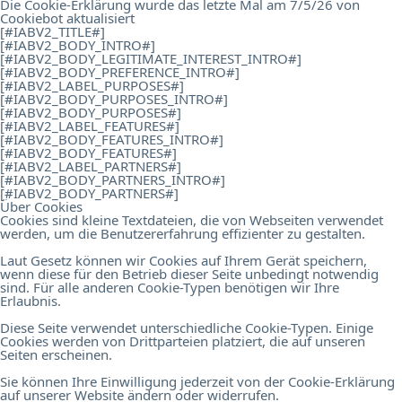
Die Cookie-Erklärung wurde das letzte Mal am 7/5/26 von
Cookiebot
aktualisiert
[#IABV2_TITLE#]
[#IABV2_BODY_INTRO#]
[#IABV2_BODY_LEGITIMATE_INTEREST_INTRO#]
[#IABV2_BODY_PREFERENCE_INTRO#]
[#IABV2_LABEL_PURPOSES#]
[#IABV2_BODY_PURPOSES_INTRO#]
[#IABV2_BODY_PURPOSES#]
[#IABV2_LABEL_FEATURES#]
[#IABV2_BODY_FEATURES_INTRO#]
[#IABV2_BODY_FEATURES#]
[#IABV2_LABEL_PARTNERS#]
[#IABV2_BODY_PARTNERS_INTRO#]
[#IABV2_BODY_PARTNERS#]
Über Cookies
Cookies sind kleine Textdateien, die von Webseiten verwendet
werden, um die Benutzererfahrung effizienter zu gestalten.
Laut Gesetz können wir Cookies auf Ihrem Gerät speichern,
wenn diese für den Betrieb dieser Seite unbedingt notwendig
sind. Für alle anderen Cookie-Typen benötigen wir Ihre
Erlaubnis.
Diese Seite verwendet unterschiedliche Cookie-Typen. Einige
Cookies werden von Drittparteien platziert, die auf unseren
Seiten erscheinen.
Sie können Ihre Einwilligung jederzeit von der Cookie-Erklärung
auf unserer Website ändern oder widerrufen.