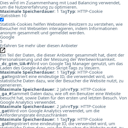
Dies wird im Zusammenhang mit Load Balancing verwendet,
um die Nutzererfahrung zu optimieren.
Maximale Speicherdauer
: 1 Tag
Typ
: HTTP-Cookie
Statistiken
10
Statistik-Cookies helfen Webseiten-Besitzern zu verstehen, wie
Besucher mit Webseiten interagieren, indem Informationen
anonym gesammelt und gemeldet werden.
Google
5
Erfahren Sie mehr über diesen Anbieter
Ein Teil der Daten, die dieser Anbieter gesammelt hat, dient der
Personalisierung und der Messung der Werbewirksamkeit.
_dc_gtm_UA-#
Wird von Google Tag Manager genutzt, um das
Laden des Google-Analytics-Skript-Tags zu steuern.
Maximale Speicherdauer
: 1 Tag
Typ
: HTTP-Cookie
_ga
Registriert eine eindeutige ID, die verwendet wird, um
statistische Daten dazu, wie der Besucher die Website nutzt, zu
generieren.
Maximale Speicherdauer
: 2 Jahre
Typ
: HTTP-Cookie
_ga_#
Sammelt Daten dazu, wie oft ein Benutzer eine Website
besucht hat, sowie Daten für den ersten und letzten Besuch. Von
Google Analytics verwendet.
Maximale Speicherdauer
: 2 Jahre
Typ
: HTTP-Cookie
_gat
Wird von Google Analytics verwendet, um die
Anforderungsrate einzuschränken
Maximale Speicherdauer
: 1 Tag
Typ
: HTTP-Cookie
_gid
Registriert eine eindeutige ID, die verwendet wird, um
statistische Daten dazu, wie der Besucher die Website nutzt, zu