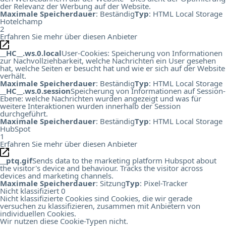
der Relevanz der Werbung auf der Website.
Maximale Speicherdauer
: Beständig
Typ
: HTML Local Storage
Hotelchamp
2
Erfahren Sie mehr über diesen Anbieter
__HC__.ws.0.local
User-Cookies: Speicherung von Informationen
zur Nachvollziehbarkeit, welche Nachrichten ein User gesehen
hat, welche Seiten er besucht hat und wie er sich auf der Website
verhält.
Maximale Speicherdauer
: Beständig
Typ
: HTML Local Storage
__HC__.ws.0.session
Speicherung von Informationen auf Session-
Ebene: welche Nachrichten wurden angezeigt und was für
weitere Interaktionen wurden innerhalb der Session
durchgeführt.
Maximale Speicherdauer
: Beständig
Typ
: HTML Local Storage
HubSpot
1
Erfahren Sie mehr über diesen Anbieter
__ptq.gif
Sends data to the marketing platform Hubspot about
the visitor's device and behaviour. Tracks the visitor across
devices and marketing channels.
Maximale Speicherdauer
: Sitzung
Typ
: Pixel-Tracker
Nicht klassifiziert
0
Nicht klassifizierte Cookies sind Cookies, die wir gerade
versuchen zu klassifizieren, zusammen mit Anbietern von
individuellen Cookies.
Wir nutzen diese Cookie-Typen nicht.