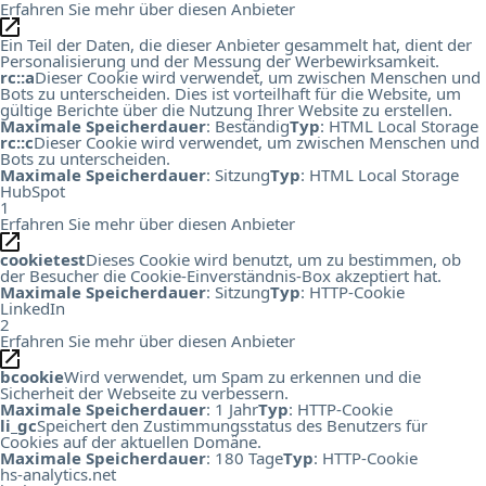
Erfahren Sie mehr über diesen Anbieter
Ein Teil der Daten, die dieser Anbieter gesammelt hat, dient der
Personalisierung und der Messung der Werbewirksamkeit.
rc::a
Dieser Cookie wird verwendet, um zwischen Menschen und
Bots zu unterscheiden. Dies ist vorteilhaft für die Website, um
gültige Berichte über die Nutzung Ihrer Website zu erstellen.
Maximale Speicherdauer
: Beständig
Typ
: HTML Local Storage
rc::c
Dieser Cookie wird verwendet, um zwischen Menschen und
Bots zu unterscheiden.
Maximale Speicherdauer
: Sitzung
Typ
: HTML Local Storage
HubSpot
1
Erfahren Sie mehr über diesen Anbieter
cookietest
Dieses Cookie wird benutzt, um zu bestimmen, ob
der Besucher die Cookie-Einverständnis-Box akzeptiert hat.
Maximale Speicherdauer
: Sitzung
Typ
: HTTP-Cookie
LinkedIn
2
Erfahren Sie mehr über diesen Anbieter
bcookie
Wird verwendet, um Spam zu erkennen und die
Sicherheit der Webseite zu verbessern.
Maximale Speicherdauer
: 1 Jahr
Typ
: HTTP-Cookie
li_gc
Speichert den Zustimmungsstatus des Benutzers für
Cookies auf der aktuellen Domäne.
Maximale Speicherdauer
: 180 Tage
Typ
: HTTP-Cookie
hs-analytics.net