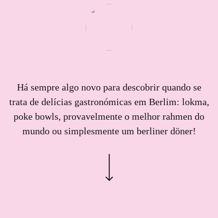
e
B
r
a
n
c
h
e
n
r
Há sempre algo novo para descobrir quando se
e
trata de delícias gastronómicas em Berlim: lokma,
p
o
poke bowls, provavelmente o melhor rahmen do
r
mundo ou simplesmente um berliner döner!
t
Ö
s
t
e
r
r
e
i
c