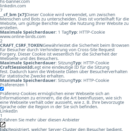
hs-banner.com
linkedin.com
7
__cf_bm [x7]
Dieser Cookie wird verwendet, um zwischen
Menschen und Bots zu unterscheiden. Dies ist vorteilhaft für die
Website, um gültige Berichte über die Nutzung Ihrer Website zu
erstellen.
Maximale Speicherdauer
: 1 Tag
Typ
: HTTP-Cookie
www.online-birds.com
2
CRAFT_CSRF_TOKEN
Gewährleistet die Sicherheit beim Browsen
für Besucher durch Verhinderung von Cross-Site Request
Forgery. Dieser Cookie ist wesentlich für die Sicherheit der
Webseite und des Besuchers.
Maximale Speicherdauer
: Sitzung
Typ
: HTTP-Cookie
CraftSessionId
Legt eine eindeutige ID für die Sitzung
fest. Dadurch kann die Webseite Daten über Besucherverhalten
für statistische Zwecke erhalten.
Maximale Speicherdauer
: Sitzung
Typ
: HTTP-Cookie
Präferenzen
1
Präferenz-Cookies ermöglichen einer Webseite sich an
Informationen zu erinnern, die die Art beeinflussen, wie sich
eine Webseite verhält oder aussieht, wie z. B. Ihre bevorzugte
Sprache oder die Region in der Sie sich befinden.
LinkedIn
1
Erfahren Sie mehr über diesen Anbieter
lidc
Registriert, welcher Server-Cluster den Besucher bedient.