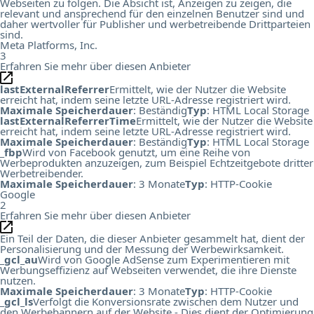
Webseiten zu folgen. Die Absicht ist, Anzeigen zu zeigen, die
relevant und ansprechend für den einzelnen Benutzer sind und
daher wertvoller für Publisher und werbetreibende Drittparteien
sind.
Meta Platforms, Inc.
3
Erfahren Sie mehr über diesen Anbieter
lastExternalReferrer
Ermittelt, wie der Nutzer die Website
erreicht hat, indem seine letzte URL-Adresse registriert wird.
Maximale Speicherdauer
: Beständig
Typ
: HTML Local Storage
lastExternalReferrerTime
Ermittelt, wie der Nutzer die Website
erreicht hat, indem seine letzte URL-Adresse registriert wird.
Maximale Speicherdauer
: Beständig
Typ
: HTML Local Storage
_fbp
Wird von Facebook genutzt, um eine Reihe von
Werbeprodukten anzuzeigen, zum Beispiel Echtzeitgebote dritter
Werbetreibender.
Maximale Speicherdauer
: 3 Monate
Typ
: HTTP-Cookie
Google
2
Erfahren Sie mehr über diesen Anbieter
Ein Teil der Daten, die dieser Anbieter gesammelt hat, dient der
Personalisierung und der Messung der Werbewirksamkeit.
_gcl_au
Wird von Google AdSense zum Experimentieren mit
Werbungseffizienz auf Webseiten verwendet, die ihre Dienste
nutzen.
Maximale Speicherdauer
: 3 Monate
Typ
: HTTP-Cookie
_gcl_ls
Verfolgt die Konversionsrate zwischen dem Nutzer und
den Werbebannern auf der Website - Dies dient der Optimierung