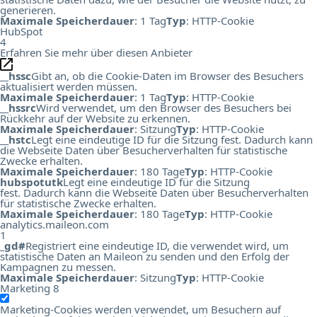
generieren.
Maximale Speicherdauer
: 1 Tag
Typ
: HTTP-Cookie
HubSpot
4
Erfahren Sie mehr über diesen Anbieter
__hssc
Gibt an, ob die Cookie-Daten im Browser des Besuchers
aktualisiert werden müssen.
Maximale Speicherdauer
: 1 Tag
Typ
: HTTP-Cookie
__hssrc
Wird verwendet, um den Browser des Besuchers bei
Rückkehr auf der Website zu erkennen.
Maximale Speicherdauer
: Sitzung
Typ
: HTTP-Cookie
__hstc
Legt eine eindeutige ID für die Sitzung fest. Dadurch kann
die Webseite Daten über Besucherverhalten für statistische
Zwecke erhalten.
Maximale Speicherdauer
: 180 Tage
Typ
: HTTP-Cookie
hubspotutk
Legt eine eindeutige ID für die Sitzung
fest. Dadurch kann die Webseite Daten über Besucherverhalten
für statistische Zwecke erhalten.
Maximale Speicherdauer
: 180 Tage
Typ
: HTTP-Cookie
analytics.maileon.com
1
_gd#
Registriert eine eindeutige ID, die verwendet wird, um
statistische Daten an Maileon zu senden und den Erfolg der
Kampagnen zu messen.
Maximale Speicherdauer
: Sitzung
Typ
: HTTP-Cookie
Marketing
8
Marketing-Cookies werden verwendet, um Besuchern auf